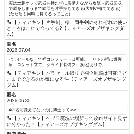
実は土豚オフで武器を持たずに盾構えながら攻撃→武器回収
で盾をしまうまで武器を片手持ちできる(大剣や槍でできる)
(ただ盾も同時に持てるってこと)
【ティアキン】片手剣、槍、両手剣のそれぞれの使い
どころはこれで合ってる?【ティアーズオブザキングダ
ム】
匿名
2026.07.04
パラセールなしで祠コンプリートは可能。 リトの祠は爆弾
盾、ロケット立て、グライド装備(2回強化)ありで。
【ティアキン】パラセール縛りで祠全制覇は可能？ど
こまでできるのか気になる件【ティアーズオブザキング
ダム】
匿名
2026.06.30
4の名前覚えてないのに博士ってww
【ティアキン】ヘブラ廃坑の場所って攻略サイト見ず
に分かった？【ティアーズオブザキングダム】