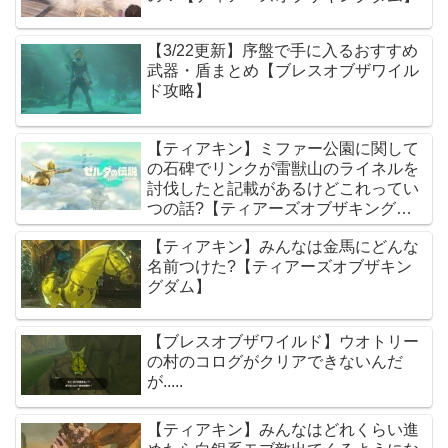
【3/22更新】序盤で手に入るおすすめ
武器・盾まとめ【ブレスオブザワイル
ド攻略】
【ティアキン】ミファー公園に関して
の石碑でリンクが雷獣山のライネルを
討伐したと記載があるけどこれってい
つの話?【ティアーズオブザキングダ
ム】
【ティアキン】みんなは金馬にどんな
名前つけた?【ティアーズオブザキン
グダム】
【ブレスオブザワイルド】ウオトリー
の村のコログがクリアできないんだ
が.....
【ティアキン】みんなはどれくらい進