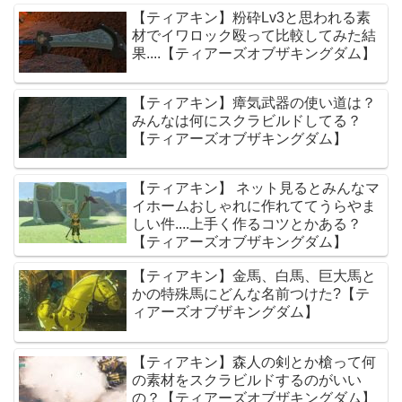
【ティアキン】粉砕Lv3と思われる素
材でイワロック殴って比較してみた結
果....【ティアーズオブザキングダム】
【ティアキン】瘴気武器の使い道は？
みんなは何にスクラビルドしてる？
【ティアーズオブザキングダム】
【ティアキン】 ネット見るとみんなマ
イホームおしゃれに作れててうらやま
しい件....上手く作るコツとかある？
【ティアーズオブザキングダム】
【ティアキン】金馬、白馬、巨大馬と
かの特殊馬にどんな名前つけた?【テ
ィアーズオブザキングダム】
【ティアキン】森人の剣とか槍って何
の素材をスクラビルドするのがいい
の？【ティアーズオブザキングダム】