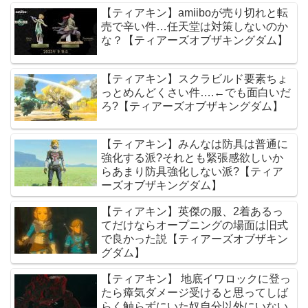
【ティアキン】amiiboが売り切れと転
売で辛い件…任天堂は対策しないのか
な？【ティアーズオブザキングダム】
【ティアキン】スクラビルド要素ちょ
っとめんどくさい件….←でも面白いだ
ろ?【ティアーズオブザキングダム】
【ティアキン】みんなは防具は普通に
強化する派?それとも緊張感欲しいか
らあまり防具強化しない派?【ティア
ーズオブザキングダム】
【ティアキン】英傑の服、2着あるっ
てだけならオープニングの場面は旧式
で良かった説【ティアーズオブザキン
グダム】
【ティアキン】 地底イワロックに登っ
たら瘴気ダメージ受けると思ってしば
らく触らずにいた奴自分以外にいない