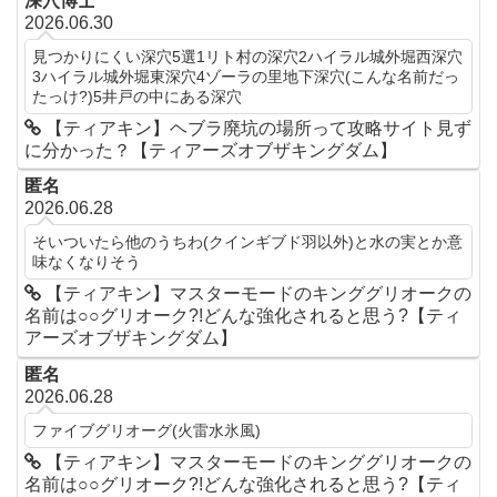
深穴博士
2026.06.30
見つかりにくい深穴5選1リト村の深穴2ハイラル城外堀西深穴
3ハイラル城外堀東深穴4ゾーラの里地下深穴(こんな名前だっ
たっけ?)5井戸の中にある深穴
【ティアキン】ヘブラ廃坑の場所って攻略サイト見ず
に分かった？【ティアーズオブザキングダム】
匿名
2026.06.28
そいついたら他のうちわ(クインギブド羽以外)と水の実とか意
味なくなりそう
【ティアキン】マスターモードのキンググリオークの
名前は○○グリオーク?!どんな強化されると思う?【ティ
アーズオブザキングダム】
匿名
2026.06.28
ファイブグリオーグ(火雷水氷風)
【ティアキン】マスターモードのキンググリオークの
名前は○○グリオーク?!どんな強化されると思う?【ティ