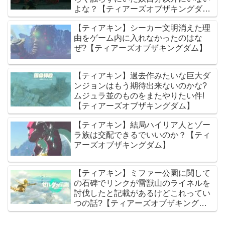
よな？【ティアーズオブザキングダ
ム】
【ティアキン】シーカー文明消えた理
由をゲーム内に入れなかったのはな
ぜ?【ティアーズオブザキングダム】
【ティアキン】過去作みたいな巨大ダ
ンジョンはもう期待出来ないのかな?
ムジュラ並のものをまたやりたい件!
【ティアーズオブザキングダム】
【ティアキン】結局ハイリア人とゾー
ラ族は交配できるでいいのか？【ティ
アーズオブザキングダム】
【ティアキン】ミファー公園に関して
の石碑でリンクが雷獣山のライネルを
討伐したと記載があるけどこれってい
つの話?【ティアーズオブザキングダ
ム】