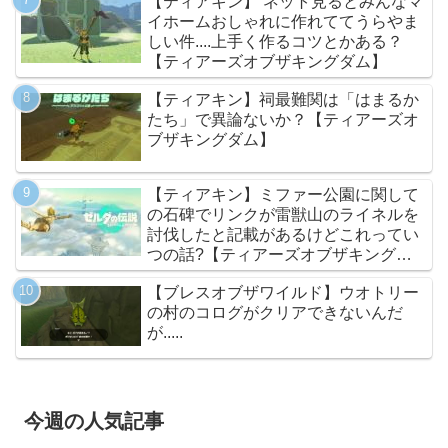
【ティアキン】 ネット見るとみんなマ
イホームおしゃれに作れててうらやま
しい件....上手く作るコツとかある？
【ティアーズオブザキングダム】
【ティアキン】祠最難関は「はまるか
たち」で異論ないか？【ティアーズオ
ブザキングダム】
【ティアキン】ミファー公園に関して
の石碑でリンクが雷獣山のライネルを
討伐したと記載があるけどこれってい
つの話?【ティアーズオブザキングダ
ム】
【ブレスオブザワイルド】ウオトリー
の村のコログがクリアできないんだ
が.....
今週の人気記事