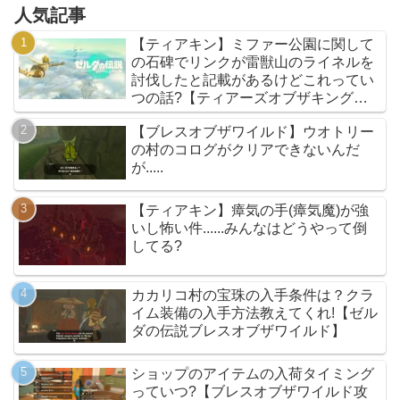
人気記事
【ティアキン】ミファー公園に関して
の石碑でリンクが雷獣山のライネルを
討伐したと記載があるけどこれってい
つの話?【ティアーズオブザキングダ
ム】
【ブレスオブザワイルド】ウオトリー
の村のコログがクリアできないんだ
が.....
【ティアキン】瘴気の手(瘴気魔)が強
いし怖い件......みんなはどうやって倒
してる?
カカリコ村の宝珠の入手条件は？クラ
イム装備の入手方法教えてくれ!【ゼル
ダの伝説ブレスオブザワイルド】
ショップのアイテムの入荷タイミング
っていつ?【ブレスオブザワイルド攻