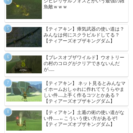
シビレリザルフォスとかいう最強の雑
魚敵ｗｗｗ
【ティアキン】瘴気武器の使い道は？
みんなは何にスクラビルドしてる？
【ティアーズオブザキングダム】
【ブレスオブザワイルド】ウオトリー
の村のコログがクリアできないんだ
が.....
【ティアキン】 ネット見るとみんなマ
イホームおしゃれに作れててうらやま
しい件....上手く作るコツとかある？
【ティアーズオブザキングダム】
【ティアキン】土遁の術の使い道がな
い件.....←こういう使い方があるぞ!
【ティアーズオブザキングダム】