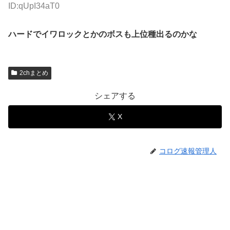
ID:qUpI34aT0
ハードでイワロックとかのボスも上位種出るのかな
2chまとめ
シェアする
X
コログ速報管理人