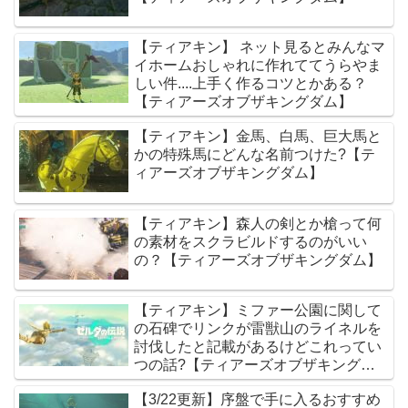
【ティアキン】 ネット見るとみんなマ
イホームおしゃれに作れててうらやま
しい件....上手く作るコツとかある？
【ティアーズオブザキングダム】
【ティアキン】金馬、白馬、巨大馬と
かの特殊馬にどんな名前つけた?【テ
ィアーズオブザキングダム】
【ティアキン】森人の剣とか槍って何
の素材をスクラビルドするのがいい
の？【ティアーズオブザキングダム】
【ティアキン】ミファー公園に関して
の石碑でリンクが雷獣山のライネルを
討伐したと記載があるけどこれってい
つの話?【ティアーズオブザキングダ
ム】
【3/22更新】序盤で手に入るおすすめ