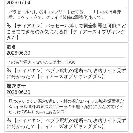
2026.07.04
パラセールなしで祠コンプリートは可能。 リトの祠は爆弾
盾、ロケット立て、グライド装備(2回強化)ありで。
【ティアキン】パラセール縛りで祠全制覇は可能？ど
こまでできるのか気になる件【ティアーズオブザキング
ダム】
匿名
2026.06.30
4の名前覚えてないのに博士ってww
【ティアキン】ヘブラ廃坑の場所って攻略サイト見ず
に分かった？【ティアーズオブザキングダム】
深穴博士
2026.06.30
見つかりにくい深穴5選1リト村の深穴2ハイラル城外堀西深穴
3ハイラル城外堀東深穴4ゾーラの里地下深穴(こんな名前だっ
たっけ?)5井戸の中にある深穴
【ティアキン】ヘブラ廃坑の場所って攻略サイト見ず
に分かった？【ティアーズオブザキングダム】