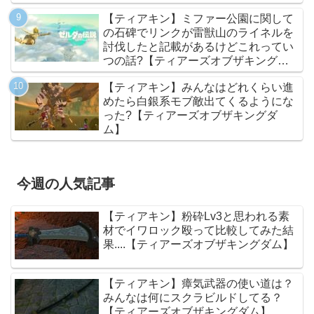
【ティアキン】ミファー公園に関して
の石碑でリンクが雷獣山のライネルを
討伐したと記載があるけどこれってい
つの話?【ティアーズオブザキングダ
ム】
【ティアキン】みんなはどれくらい進
めたら白銀系モブ敵出てくるようにな
った?【ティアーズオブザキングダ
ム】
今週の人気記事
【ティアキン】粉砕Lv3と思われる素
材でイワロック殴って比較してみた結
果....【ティアーズオブザキングダム】
【ティアキン】瘴気武器の使い道は？
みんなは何にスクラビルドしてる？
【ティアーズオブザキングダム】