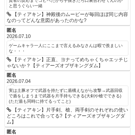
賢者の反応までコピペだから手抜きだろ口裏合わせてんのか
と思うぐらい一緒
【ティアキン】神殿後のムービーが毎回ほぼ同じ内容
なのってどんな意図があったのかな?
匿名
2026.07.10
ゲームキャラ一人にここまで言えるみなさんは暇で羨ましい
な・・・
【ティアキン】正直、ヨナってめちゃくちゃエッチじ
ゃないか？【ティアーズオブザキングダム】
匿名
2026.07.04
実は土豚オフで武器を持たずに盾構えながら攻撃→武器回収
で盾をしまうまで武器を片手持ちできる(大剣や槍でできる)
(ただ盾も同時に持てるってこと)
【ティアキン】片手剣、槍、両手剣のそれぞれの使い
どころはこれで合ってる?【ティアーズオブザキングダ
ム】
匿名