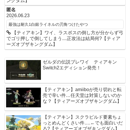
ングダム】
匿名
2026.06.23
最強は耐久1白銀ライネルの刃角つけたやつ
【ティアキン】ワイ、ラスボスの倒し方が分からず弓
でゴリ押しで倒してしまう....正攻法は結局何?【ティア
ーズオブザキングダム】
ゼルダの伝説ブレワイ ティアキン
Switch2エディション発売！
【ティアキン】amiiboが売り切れと転
売で辛い件…任天堂は対策しないのか
な？【ティアーズオブザキングダム】
【ティアキン】スクラビルド要素ちょ
っとめんどくさい件….←でも面白いだ
ろ?【ティアーズオブザキングダム】