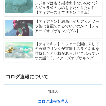
ンジョンはもう期待出来ないのかな?
ムジュラ並のものをまたやりたい件!
【ティアーズオブザキングダム】
【ティアキン】結局ハイリア人とゾー
ラ族は交配できるでいいのか？【ティ
アーズオブザキングダム】
【ティアキン】ミファー公園に関して
の石碑でリンクが雷獣山のライネルを
討伐したと記載があるけどこれってい
つの話?【ティアーズオブザキングダ
ム】
コログ速報について
管理人
コログ速報管理人