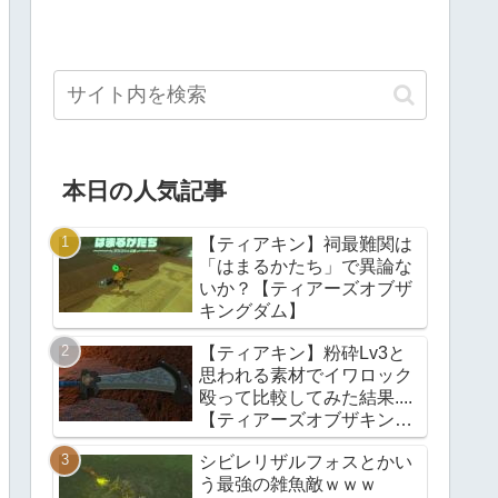
本日の人気記事
【ティアキン】祠最難関は
「はまるかたち」で異論な
いか？【ティアーズオブザ
キングダム】
【ティアキン】粉砕Lv3と
思われる素材でイワロック
殴って比較してみた結果....
【ティアーズオブザキング
ダム】
シビレリザルフォスとかい
う最強の雑魚敵ｗｗｗ