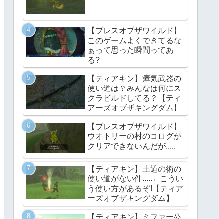
【ブレスオブザワイルド】
このゲームよくできてるな
ぁって思った瞬間ってあ
る?
【ティアキン】瘴気武器の
使い道は？みんなは何にス
クラビルドしてる？【ティ
アーズオブザキングダム】
【ブレスオブザワイルド】
ウオトリーの村のコログが
クリアできないんだが.....
【ティアキン】土遁の術の
使い道がない件.....←こうい
う使い方があるぞ!【ティア
ーズオブザキングダム】
【ティアキン】ミファー公