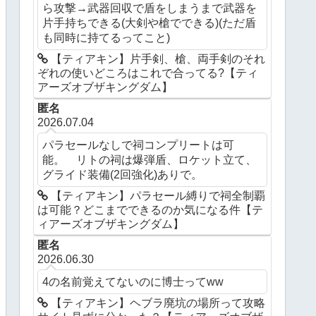
ら攻撃→武器回収で盾をしまうまで武器を
片手持ちできる(大剣や槍でできる)(ただ盾
も同時に持てるってこと)
【ティアキン】片手剣、槍、両手剣のそれ
ぞれの使いどころはこれで合ってる?【ティ
アーズオブザキングダム】
匿名
2026.07.04
パラセールなしで祠コンプリートは可
能。 リトの祠は爆弾盾、ロケット立て、
グライド装備(2回強化)ありで。
【ティアキン】パラセール縛りで祠全制覇
は可能？どこまでできるのか気になる件【テ
ィアーズオブザキングダム】
匿名
2026.06.30
4の名前覚えてないのに博士ってww
【ティアキン】ヘブラ廃坑の場所って攻略