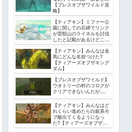
【ブレスオブザワイルド攻
略】
【ティアキン】ミファー公
園に関しての石碑でリンク
が雷獣山のライネルを討伐
したと記載があるけどこれ
っていつの話?【ティアー
【ティアキン】みんなは金
ズオブザキングダム】
馬にどんな名前つけた?
【ティアーズオブザキング
ダム】
【ブレスオブザワイルド】
ウオトリーの村のコログが
クリアできないんだが.....
【ティアキン】みんなはど
れくらい進めたら白銀系モ
ブ敵出てくるようになっ
た?【ティアーズオブザキ
ングダム】