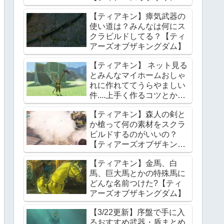
ダム】
【ティアキン】瘴気武器の
使い道は？みんなは何にス
クラビルドしてる？【ティ
アーズオブザキングダム】
【ティアキン】 ネット見る
とみんなマイホームおしゃ
れに作れててうらやましい
件....上手く作るコツとかあ
る？【ティアーズオブザキ
【ティアキン】森人の剣と
ングダム】
か槍って何の素材をスクラ
ビルドするのがいいの？
【ティアーズオブザキング
ダム】
【ティアキン】金馬、白
馬、巨大馬とかの特殊馬に
どんな名前つけた?【ティ
アーズオブザキングダム】
【3/22更新】序盤で手に入
るおすすめ武器・盾まとめ