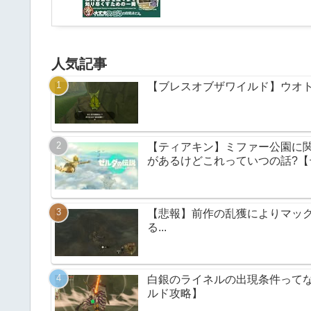
人気記事
【ブレスオブザワイルド】ウオトリ
【ティアキン】ミファー公園に
があるけどこれっていつの話?
【悲報】前作の乱獲によりマッ
る...
白銀のライネルの出現条件って
ルド攻略】