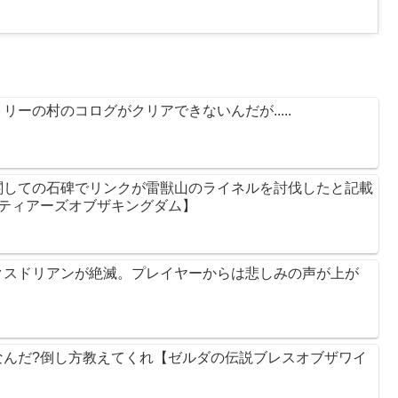
ーの村のコログがクリアできないんだが.....
関しての石碑でリンクが雷獣山のライネルを討伐したと記載
【ティアーズオブザキングダム】
クスドリアンが絶滅。プレイヤーからは悲しみの声が上が
なんだ?倒し方教えてくれ【ゼルダの伝説ブレスオブザワイ