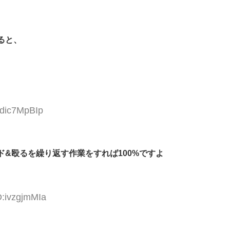
ると、
:dic7MpBIp
&殴るを繰り返す作業をすれば100%ですよ
D:ivzgjmMIa