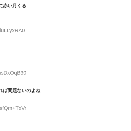
に赤い月くる
:luLLyxRA0
D:isDxOqB30
れば問題ないのよね
D:sfQm+TxVr