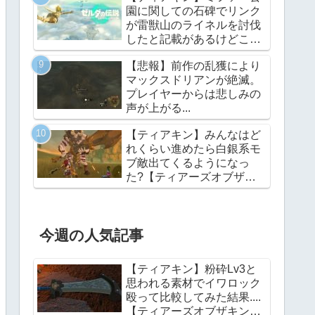
園に関しての石碑でリンク
が雷獣山のライネルを討伐
したと記載があるけどこれ
っていつの話?【ティアー
【悲報】前作の乱獲により
ズオブザキングダム】
マックスドリアンが絶滅。
プレイヤーからは悲しみの
声が上がる...
【ティアキン】みんなはど
れくらい進めたら白銀系モ
ブ敵出てくるようになっ
た?【ティアーズオブザキ
ングダム】
今週の人気記事
【ティアキン】粉砕Lv3と
思われる素材でイワロック
殴って比較してみた結果....
【ティアーズオブザキング