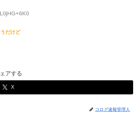
D:L0jHG+6K0
そうだけど
ェアする
X
コログ速報管理人