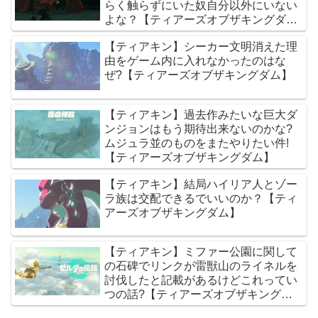
らく触らずにいた奴自分以外にいない
よな？【ティアーズオブザキングダ
ム】
【ティアキン】シーカー文明消えた理
由をゲーム内に入れなかったのはな
ぜ?【ティアーズオブザキングダム】
【ティアキン】過去作みたいな巨大ダ
ンジョンはもう期待出来ないのかな?
ムジュラ並のものをまたやりたい件!
【ティアーズオブザキングダム】
【ティアキン】結局ハイリア人とゾー
ラ族は交配できるでいいのか？【ティ
アーズオブザキングダム】
【ティアキン】ミファー公園に関して
の石碑でリンクが雷獣山のライネルを
討伐したと記載があるけどこれってい
つの話?【ティアーズオブザキングダ
ム】