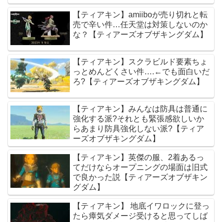
【ティアキン】amiiboが売り切れと転
売で辛い件…任天堂は対策しないのか
な？【ティアーズオブザキングダム】
【ティアキン】スクラビルド要素ちょ
っとめんどくさい件….←でも面白いだ
ろ?【ティアーズオブザキングダム】
【ティアキン】みんなは防具は普通に
強化する派?それとも緊張感欲しいか
らあまり防具強化しない派?【ティア
ーズオブザキングダム】
【ティアキン】英傑の服、2着あるっ
てだけならオープニングの場面は旧式
で良かった説【ティアーズオブザキン
グダム】
【ティアキン】 地底イワロックに登っ
たら瘴気ダメージ受けると思ってしば