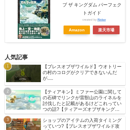
ブ ザ キングダム パーフェク
トガイド
created by
Rinker
Amazon
楽天市場
人気記事
【ブレスオブザワイルド】ウオトリー
の村のコログがクリアできないんだ
が.....
【ティアキン】ミファー公園に関して
の石碑でリンクが雷獣山のライネルを
討伐したと記載があるけどこれってい
つの話?【ティアーズオブザキングダ
ム】
ショップのアイテムの入荷タイミング
っていつ?【ブレスオブザワイルド攻