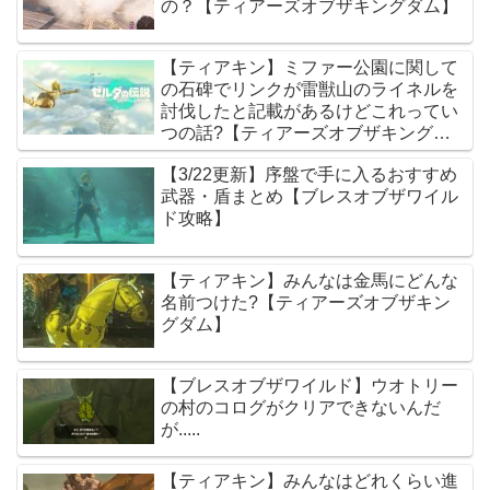
の？【ティアーズオブザキングダム】
【ティアキン】ミファー公園に関して
の石碑でリンクが雷獣山のライネルを
討伐したと記載があるけどこれってい
つの話?【ティアーズオブザキングダ
ム】
【3/22更新】序盤で手に入るおすすめ
武器・盾まとめ【ブレスオブザワイル
ド攻略】
【ティアキン】みんなは金馬にどんな
名前つけた?【ティアーズオブザキン
グダム】
【ブレスオブザワイルド】ウオトリー
の村のコログがクリアできないんだ
が.....
【ティアキン】みんなはどれくらい進