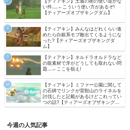
【ティアキン】土遁の術の使い道がな
い件.....←こういう使い方があるぞ!
【ティアーズオブザキングダム】
【ティアキン】みんなはどれくらい進
めたら白銀系モブ敵出てくるようにな
った?【ティアーズオブザキングダ
ム】
【ティアキン】ネルドラオルドラなど
の龍素材で牙がどうしても取れない問
題....←ここを狙え!
【ティアキン】ミファー公園に関して
の石碑でリンクが雷獣山のライネルを
討伐したと記載があるけどこれってい
つの話?【ティアーズオブザキングダ
ム】
今週の人気記事