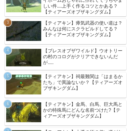
イホームおしゃれに作れててうらやま
しい件....上手く作るコツとかある？
【ティアーズオブザキングダム】
【ティアキン】瘴気武器の使い道は？
みんなは何にスクラビルドしてる？
【ティアーズオブザキングダム】
【ブレスオブザワイルド】ウオトリー
の村のコログがクリアできないんだ
が.....
【ティアキン】祠最難関は「はまるか
たち」で異論ないか？【ティアーズオ
ブザキングダム】
【ティアキン】金馬、白馬、巨大馬と
かの特殊馬にどんな名前つけた?【テ
ィアーズオブザキングダム】