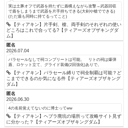
実は土豚オフで武器を持たずに盾構えながら攻撃→武器回収
で盾をしまうまで武器を片手持ちできる(大剣や槍でできる)
(ただ盾も同時に持てるってこと)
【ティアキン】片手剣、槍、両手剣のそれぞれの使い
どころはこれで合ってる?【ティアーズオブザキングダ
ム】
匿名
2026.07.04
パラセールなしで祠コンプリートは可能。 リトの祠は爆弾
盾、ロケット立て、グライド装備(2回強化)ありで。
【ティアキン】パラセール縛りで祠全制覇は可能？ど
こまでできるのか気になる件【ティアーズオブザキング
ダム】
匿名
2026.06.30
4の名前覚えてないのに博士ってww
【ティアキン】ヘブラ廃坑の場所って攻略サイト見ず
に分かった？【ティアーズオブザキングダム】