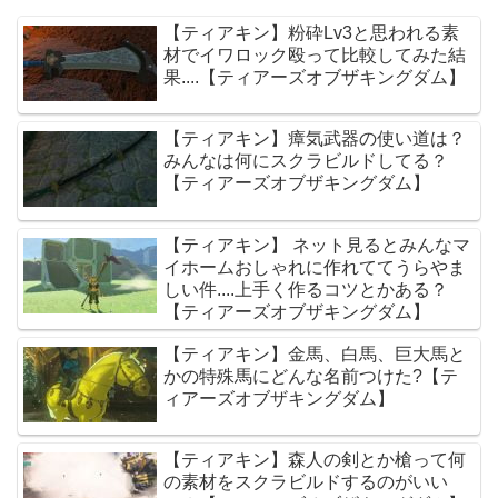
【ティアキン】粉砕Lv3と思われる素
材でイワロック殴って比較してみた結
果....【ティアーズオブザキングダム】
【ティアキン】瘴気武器の使い道は？
みんなは何にスクラビルドしてる？
【ティアーズオブザキングダム】
【ティアキン】 ネット見るとみんなマ
イホームおしゃれに作れててうらやま
しい件....上手く作るコツとかある？
【ティアーズオブザキングダム】
【ティアキン】金馬、白馬、巨大馬と
かの特殊馬にどんな名前つけた?【テ
ィアーズオブザキングダム】
【ティアキン】森人の剣とか槍って何
の素材をスクラビルドするのがいい