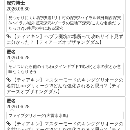
深穴博士
2026.06.30
見つかりにくい深穴5選1リト村の深穴2ハイラル城外堀西深穴
3ハイラル城外堀東深穴4ゾーラの里地下深穴(こんな名前だっ
たっけ?)5井戸の中にある深穴
【ティアキン】ヘブラ廃坑の場所って攻略サイト見ず
に分かった？【ティアーズオブザキングダム】
匿名
2026.06.28
そいついたら他のうちわ(クインギブド羽以外)と水の実とか意
味なくなりそう
【ティアキン】マスターモードのキンググリオークの
名前は○○グリオーク?!どんな強化されると思う?【ティ
アーズオブザキングダム】
匿名
2026.06.28
ファイブグリオーグ(火雷水氷風)
【ティアキン】マスターモードのキンググリオークの
名前は○○グリオーク?!どんな強化されると思う?【ティ