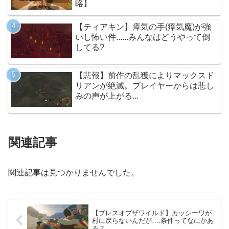
略】
【ティアキン】瘴気の手(瘴気魔)が強
いし怖い件......みんなはどうやって倒
してる?
【悲報】前作の乱獲によりマックスド
リアンが絶滅。プレイヤーからは悲し
みの声が上がる...
関連記事
関連記事は見つかりませんでした。
【ブレスオブザワイルド】カッシーワが
村に戻らないんだが….条件ってなにかあ
る？