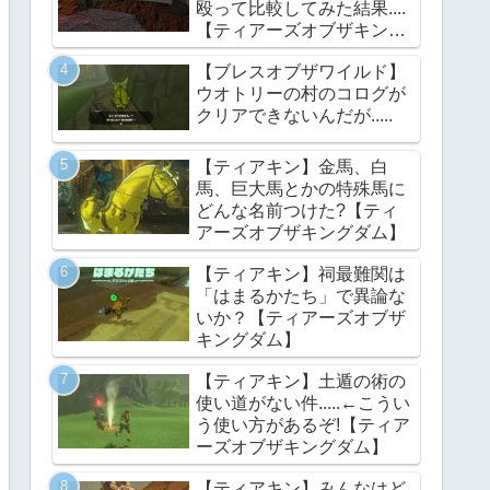
殴って比較してみた結果....
【ティアーズオブザキング
ダム】
【ブレスオブザワイルド】
ウオトリーの村のコログが
クリアできないんだが.....
【ティアキン】金馬、白
馬、巨大馬とかの特殊馬に
どんな名前つけた?【ティ
アーズオブザキングダム】
【ティアキン】祠最難関は
「はまるかたち」で異論な
いか？【ティアーズオブザ
キングダム】
【ティアキン】土遁の術の
使い道がない件.....←こうい
う使い方があるぞ!【ティア
ーズオブザキングダム】
【ティアキン】みんなはど