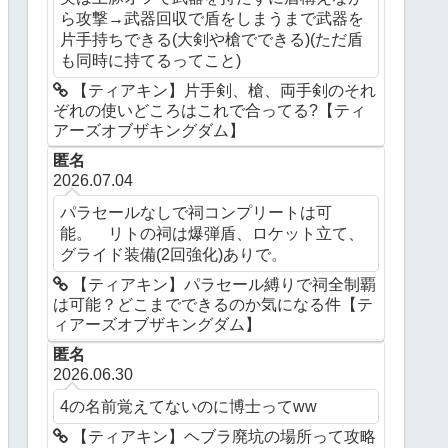
ら攻撃→武器回収で盾をしまうまで武器を
片手持ちできる(大剣や槍でできる)(ただ盾
も同時に持てるってこと)
【ティアキン】片手剣、槍、両手剣のそれ
ぞれの使いどころはこれで合ってる?【ティ
アーズオブザキングダム】
匿名
2026.07.04
パラセールなしで祠コンプリートは可
能。 リトの祠は爆弾盾、ロケット立て、
グライド装備(2回強化)ありで。
【ティアキン】パラセール縛りで祠全制覇
は可能？どこまでできるのか気になる件【テ
ィアーズオブザキングダム】
匿名
2026.06.30
4の名前覚えてないのに博士ってww
【ティアキン】ヘブラ廃坑の場所って攻略