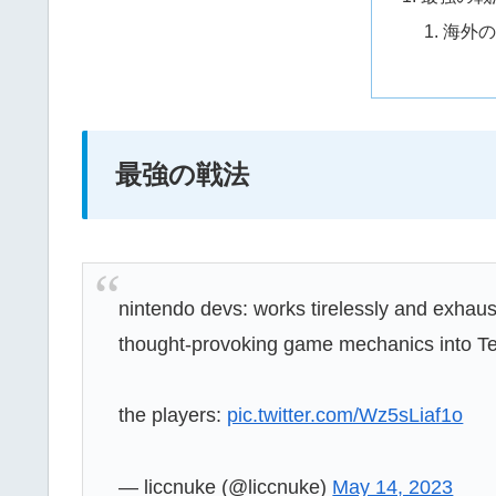
海外の
最強の戦法
nintendo devs: works tirelessly and exhaus
thought-provoking game mechanics into Tea
the players:
pic.twitter.com/Wz5sLiaf1o
— liccnuke (@liccnuke)
May 14, 2023