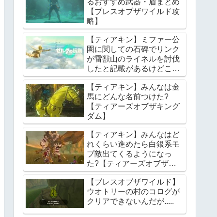
るおすすめ武器・盾まとめ
【ブレスオブザワイルド攻
略】
【ティアキン】ミファー公
園に関しての石碑でリンク
が雷獣山のライネルを討伐
したと記載があるけどこれ
っていつの話?【ティアー
【ティアキン】みんなは金
ズオブザキングダム】
馬にどんな名前つけた?
【ティアーズオブザキング
ダム】
【ティアキン】みんなはど
れくらい進めたら白銀系モ
ブ敵出てくるようになっ
た?【ティアーズオブザキ
ングダム】
【ブレスオブザワイルド】
ウオトリーの村のコログが
クリアできないんだが.....