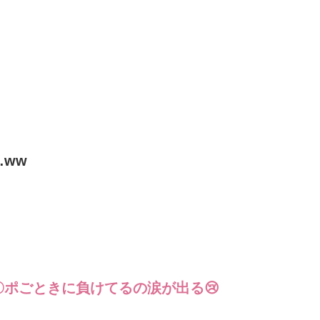
ww
ポごときに負けてるの涙が出る😢