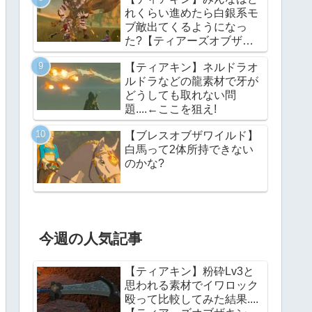
れくらい進めたら白銀系モ
ブ敵出てくるようになっ
た?【ティアーズオブザキ
ングダム】
【ティアキン】ネルドラオ
ルドラなどの龍素材で牙が
どうしても取れない問
題....←ここを狙え!
【ブレスオブザワイルド】
白馬って2体所持できない
のかな?
今週の人気記事
【ティアキン】粉砕Lv3と
思われる素材でイワロック
殴って比較してみた結果....