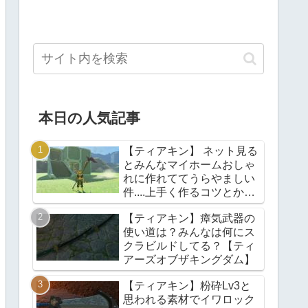
本日の人気記事
【ティアキン】 ネット見る
とみんなマイホームおしゃ
れに作れててうらやましい
件....上手く作るコツとかあ
る？【ティアーズオブザキ
【ティアキン】瘴気武器の
ングダム】
使い道は？みんなは何にス
クラビルドしてる？【ティ
アーズオブザキングダム】
【ティアキン】粉砕Lv3と
思われる素材でイワロック