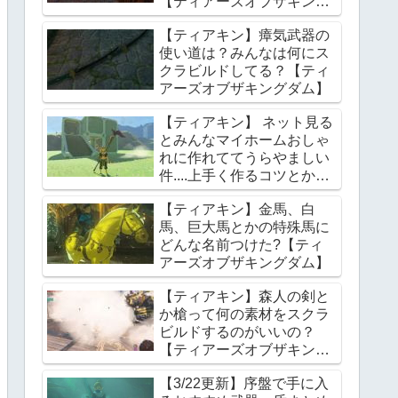
【ティアーズオブザキング
ダム】
【ティアキン】瘴気武器の
使い道は？みんなは何にス
クラビルドしてる？【ティ
アーズオブザキングダム】
【ティアキン】 ネット見る
とみんなマイホームおしゃ
れに作れててうらやましい
件....上手く作るコツとかあ
る？【ティアーズオブザキ
【ティアキン】金馬、白
ングダム】
馬、巨大馬とかの特殊馬に
どんな名前つけた?【ティ
アーズオブザキングダム】
【ティアキン】森人の剣と
か槍って何の素材をスクラ
ビルドするのがいいの？
【ティアーズオブザキング
ダム】
【3/22更新】序盤で手に入