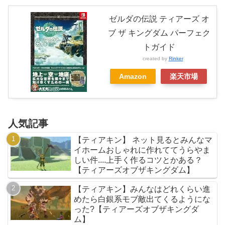
ゼルダの伝説 ティアーズ オ
ブ ザ キングダム パーフェク
トガイド
created by
Rinker
Amazon
楽天市場
人気記事
【ティアキン】 ネット見るとみんなマ
イホームおしゃれに作れててうらやま
しい件....上手く作るコツとかある？
【ティアーズオブザキングダム】
【ティアキン】みんなはどれくらい進
めたら白銀系モブ敵出てくるようにな
った?【ティアーズオブザキングダ
ム】