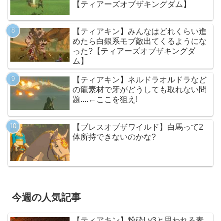
【ティアーズオブザキングダム】
【ティアキン】みんなはどれくらい進
めたら白銀系モブ敵出てくるようにな
った?【ティアーズオブザキングダ
ム】
【ティアキン】ネルドラオルドラなど
の龍素材で牙がどうしても取れない問
題....←ここを狙え!
【ブレスオブザワイルド】白馬って2
体所持できないのかな?
今週の人気記事
【ティアキン】粉砕Lv3と思われる素