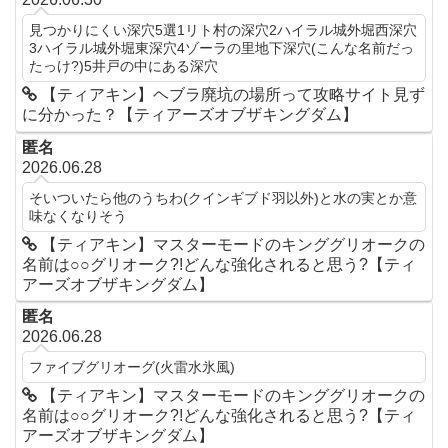
見つかりにくい深穴5選1リト村の深穴2ハイラル城外堀西深穴
3ハイラル城外堀東深穴4ゾーラの里地下深穴(こんな名前だっ
たっけ?)5井戸の中にある深穴
【ティアキン】ヘブラ廃坑の場所って攻略サイト見ず
に分かった？【ティアーズオブザキングダム】
匿名
2026.06.28
そいついたら他のうちわ(クインギブド羽以外)と水の実とか意
味なくなりそう
【ティアキン】マスターモードのキンググリオークの
名前は○○グリオーク?!どんな強化されると思う?【ティ
アーズオブザキングダム】
匿名
2026.06.28
ファイブグリオーグ(火雷水氷風)
【ティアキン】マスターモードのキンググリオークの
名前は○○グリオーク?!どんな強化されると思う?【ティ
アーズオブザキングダム】