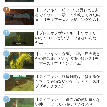
【ティアキン】粉砕Lv3と思われる素
材でイワロック殴って比較してみた結
果....【ティアーズオブザキングダム】
【ブレスオブザワイルド】ウオトリー
の村のコログがクリアできないんだ
が.....
【ティアキン】金馬、白馬、巨大馬と
かの特殊馬にどんな名前つけた?【テ
ィアーズオブザキングダム】
【ティアキン】祠最難関は「はまるか
たち」で異論ないか？【ティアーズオ
ブザキングダム】
【ティアキン】土遁の術の使い道がな
い件.....←こういう使い方があるぞ!