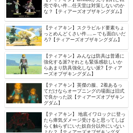
売で辛い件…任天堂は対策しないのか
な？【ティアーズオブザキングダム】
【ティアキン】スクラビルド要素ちょ
っとめんどくさい件….←でも面白いだ
ろ?【ティアーズオブザキングダム】
【ティアキン】みんなは防具は普通に
強化する派?それとも緊張感欲しいか
らあまり防具強化しない派?【ティア
ーズオブザキングダム】
【ティアキン】英傑の服、2着あるっ
てだけならオープニングの場面は旧式
で良かった説【ティアーズオブザキン
グダム】
【ティアキン】 地底イワロックに登っ
たら瘴気ダメージ受けると思ってしば
らく触らずにいた奴自分以外にいない
よな？【ティアーズオブザキングダ