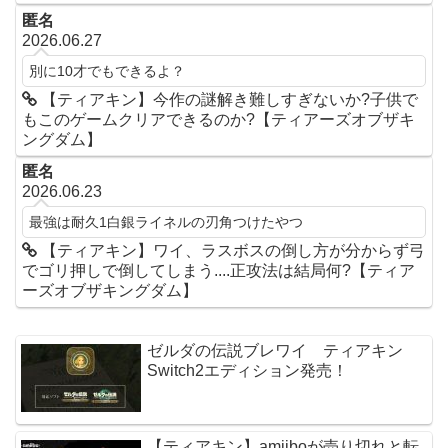
匿名
2026.06.27
別に10才でもできるよ？
【ティアキン】今作の謎解き難しすぎないか?子供で
もこのゲームクリアできるのか?【ティアーズオブザキ
ングダム】
匿名
2026.06.23
最強は耐久1白銀ライネルの刃角つけたやつ
【ティアキン】ワイ、ラスボスの倒し方が分からず弓
でゴリ押しで倒してしまう....正攻法は結局何?【ティア
ーズオブザキングダム】
ゼルダの伝説ブレワイ ティアキン
Switch2エディション発売！
【ティアキン】amiiboが売り切れと転