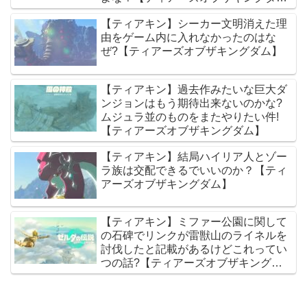
ム】
【ティアキン】シーカー文明消えた理
由をゲーム内に入れなかったのはな
ぜ?【ティアーズオブザキングダム】
【ティアキン】過去作みたいな巨大ダ
ンジョンはもう期待出来ないのかな?
ムジュラ並のものをまたやりたい件!
【ティアーズオブザキングダム】
【ティアキン】結局ハイリア人とゾー
ラ族は交配できるでいいのか？【ティ
アーズオブザキングダム】
【ティアキン】ミファー公園に関して
の石碑でリンクが雷獣山のライネルを
討伐したと記載があるけどこれってい
つの話?【ティアーズオブザキングダ
ム】