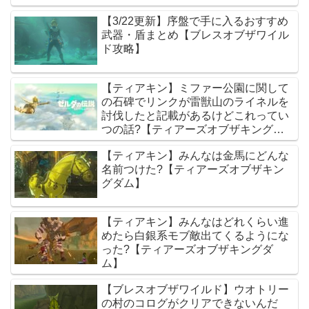
【3/22更新】序盤で手に入るおすすめ
武器・盾まとめ【ブレスオブザワイル
ド攻略】
【ティアキン】ミファー公園に関して
の石碑でリンクが雷獣山のライネルを
討伐したと記載があるけどこれってい
つの話?【ティアーズオブザキングダ
ム】
【ティアキン】みんなは金馬にどんな
名前つけた?【ティアーズオブザキン
グダム】
【ティアキン】みんなはどれくらい進
めたら白銀系モブ敵出てくるようにな
った?【ティアーズオブザキングダ
ム】
【ブレスオブザワイルド】ウオトリー
の村のコログがクリアできないんだ