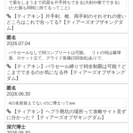
で盾をしまうまで武器を片手持ちできる(大剣や槍でできる)
(ただ盾も同時に持てるってこと)
【ティアキン】片手剣、槍、両手剣のそれぞれの使い
どころはこれで合ってる?【ティアーズオブザキングダ
ム】
匿名
2026.07.04
パラセールなしで祠コンプリートは可能。 リトの祠は爆弾
盾、ロケット立て、グライド装備(2回強化)ありで。
【ティアキン】パラセール縛りで祠全制覇は可能？ど
こまでできるのか気になる件【ティアーズオブザキング
ダム】
匿名
2026.06.30
4の名前覚えてないのに博士ってww
【ティアキン】ヘブラ廃坑の場所って攻略サイト見ず
に分かった？【ティアーズオブザキングダム】
深穴博士
2026.06.30