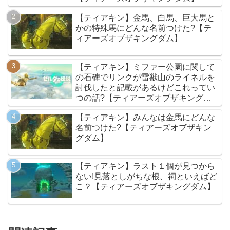
【ティアキン】金馬、白馬、巨大馬と
かの特殊馬にどんな名前つけた?【テ
ィアーズオブザキングダム】
【ティアキン】ミファー公園に関して
の石碑でリンクが雷獣山のライネルを
討伐したと記載があるけどこれってい
つの話?【ティアーズオブザキングダ
ム】
【ティアキン】みんなは金馬にどんな
名前つけた?【ティアーズオブザキン
グダム】
【ティアキン】ラスト１個が見つから
ない!見落としがちな根、祠といえばど
こ？【ティアーズオブザキングダム】