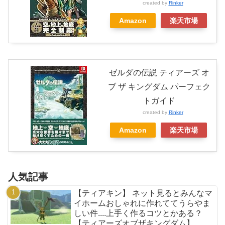
created by
Rinker
Amazon
楽天市場
ゼルダの伝説 ティアーズ オ
ブ ザ キングダム パーフェク
トガイド
created by
Rinker
Amazon
楽天市場
人気記事
【ティアキン】 ネット見るとみんなマ
イホームおしゃれに作れててうらやま
しい件....上手く作るコツとかある？
【ティアーズオブザキングダム】