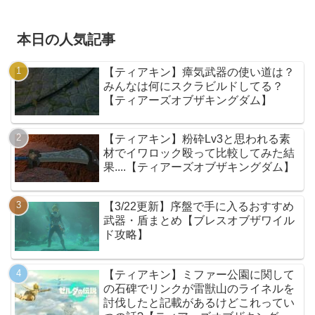
本日の人気記事
【ティアキン】瘴気武器の使い道は？
みんなは何にスクラビルドしてる？
【ティアーズオブザキングダム】
【ティアキン】粉砕Lv3と思われる素
材でイワロック殴って比較してみた結
果....【ティアーズオブザキングダム】
【3/22更新】序盤で手に入るおすすめ
武器・盾まとめ【ブレスオブザワイル
ド攻略】
【ティアキン】ミファー公園に関して
の石碑でリンクが雷獣山のライネルを
討伐したと記載があるけどこれってい