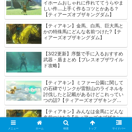
イホームおしゃれに作れててうらやま
しい件....上手く作るコツとかある？
【ティアーズオブザキングダム】
【ティアキン】金馬、白馬、巨大馬と
かの特殊馬にどんな名前つけた?【テ
ィアーズオブザキングダム】
【3/22更新】序盤で手に入るおすすめ
武器・盾まとめ【ブレスオブザワイル
ド攻略】
【ティアキン】ミファー公園に関して
の石碑でリンクが雷獣山のライネルを
討伐したと記載があるけどこれってい
つの話?【ティアーズオブザキングダ
ム】
【ティアキン】みんなは金馬にどんな
名前つけた?【ティアーズオブザキン
グダム】
メニュー
ホーム
検索
トップ
サイドバー