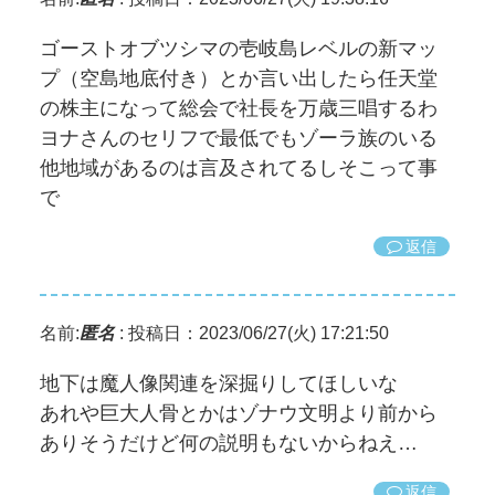
ゴーストオブツシマの壱岐島レベルの新マッ
プ（空島地底付き）とか言い出したら任天堂
の株主になって総会で社長を万歳三唱するわ
ヨナさんのセリフで最低でもゾーラ族のいる
他地域があるのは言及されてるしそこって事
で
返信
名前:
匿名
:
投稿日：2023/06/27(火) 17:21:50
地下は魔人像関連を深掘りしてほしいな
あれや巨大人骨とかはゾナウ文明より前から
ありそうだけど何の説明もないからねえ…
返信