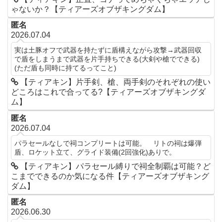
ゃないか？【ティアーズオブザキングダム】
匿名
2026.07.04
実は土豚オフで武器を持たずに盾構えながら攻撃→武器回収
で盾をしまうまで武器を片手持ちできる(大剣や槍でできる)
(ただ盾も同時に持てるってこと)
【ティアキン】片手剣、槍、両手剣のそれぞれの使い
どころはこれで合ってる?【ティアーズオブザキングダ
ム】
匿名
2026.07.04
パラセールなしで祠コンプリートは可能。 リトの祠は爆弾
盾、ロケット立て、グライド装備(2回強化)ありで。
【ティアキン】パラセール縛りで祠全制覇は可能？ど
こまでできるのか気になる件【ティアーズオブザキング
ダム】
匿名
2026.06.30