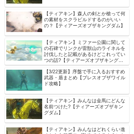
【ティアキン】森人の剣とか槍って何
の素材をスクラビルドするのがいい
の？【ティアーズオブザキングダム】
【ティアキン】ミファー公園に関して
の石碑でリンクが雷獣山のライネルを
討伐したと記載があるけどこれってい
つの話?【ティアーズオブザキングダ
ム】
【3/22更新】序盤で手に入るおすすめ
武器・盾まとめ【ブレスオブザワイル
ド攻略】
【ティアキン】みんなは金馬にどんな
名前つけた?【ティアーズオブザキン
グダム】
【ティアキン】みんなはどれくらい進