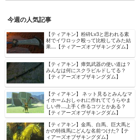
今週の人気記事
【ティアキン】粉砕Lv3と思われる素
材でイワロック殴って比較してみた結
果....【ティアーズオブザキングダム】
【ティアキン】瘴気武器の使い道は？
みんなは何にスクラビルドしてる？
【ティアーズオブザキングダム】
【ティアキン】 ネット見るとみんなマ
イホームおしゃれに作れててうらやま
しい件....上手く作るコツとかある？
【ティアーズオブザキングダム】
【ティアキン】金馬、白馬、巨大馬と
かの特殊馬にどんな名前つけた?【テ
ィアーズオブザキングダム】