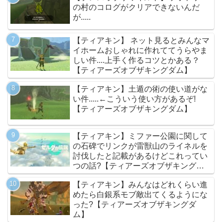
の村のコログがクリアできないんだ
が.....
【ティアキン】 ネット見るとみんなマ
イホームおしゃれに作れててうらやま
しい件....上手く作るコツとかある？
【ティアーズオブザキングダム】
【ティアキン】土遁の術の使い道がな
い件.....←こういう使い方があるぞ!
【ティアーズオブザキングダム】
【ティアキン】ミファー公園に関して
の石碑でリンクが雷獣山のライネルを
討伐したと記載があるけどこれってい
つの話?【ティアーズオブザキングダ
ム】
【ティアキン】みんなはどれくらい進
めたら白銀系モブ敵出てくるようにな
った?【ティアーズオブザキングダ
ム】