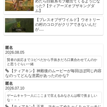
めたら白銀系モブ敵出てくるようにな
った?【ティアーズオブザキングダ
ム】
【ブレスオブザワイルド】ウオトリー
の村のコログがクリアできないんだ
が.....
匿名
2026.08.05
賢者の反応までコピペだから手抜きだろ口裏合わせてんのか
と思うぐらい一緒
【ティアキン】神殿後のムービーが毎回ほぼ同じ内容
なのってどんな意図があったのかな?
匿名
2026.07.10
ゲームキャラ一人にここまで言えるみなさんは暇で羨ましい
な・・・
【ティアキン】正直、ヨナってめちゃくちゃエッチじ