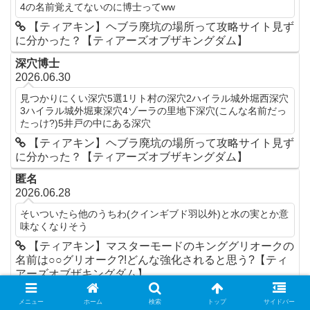
4の名前覚えてないのに博士ってww
【ティアキン】ヘブラ廃坑の場所って攻略サイト見ず
に分かった？【ティアーズオブザキングダム】
深穴博士
2026.06.30
見つかりにくい深穴5選1リト村の深穴2ハイラル城外堀西深穴
3ハイラル城外堀東深穴4ゾーラの里地下深穴(こんな名前だっ
たっけ?)5井戸の中にある深穴
【ティアキン】ヘブラ廃坑の場所って攻略サイト見ず
に分かった？【ティアーズオブザキングダム】
匿名
2026.06.28
そいついたら他のうちわ(クインギブド羽以外)と水の実とか意
味なくなりそう
【ティアキン】マスターモードのキンググリオークの
名前は○○グリオーク?!どんな強化されると思う?【ティ
アーズオブザキングダム】
匿名
メニュー
ホーム
検索
トップ
サイドバー
2026.06.28