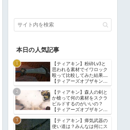
本日の人気記事
【ティアキン】粉砕Lv3と
思われる素材でイワロック
殴って比較してみた結果....
【ティアーズオブザキング
ダム】
【ティアキン】森人の剣と
か槍って何の素材をスクラ
ビルドするのがいいの？
【ティアーズオブザキング
ダム】
【ティアキン】瘴気武器の
使い道は？みんなは何にス