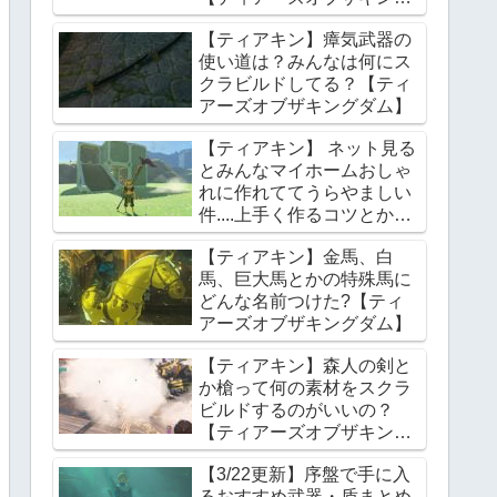
ダム】
【ティアキン】瘴気武器の
使い道は？みんなは何にス
クラビルドしてる？【ティ
アーズオブザキングダム】
【ティアキン】 ネット見る
とみんなマイホームおしゃ
れに作れててうらやましい
件....上手く作るコツとかあ
る？【ティアーズオブザキ
【ティアキン】金馬、白
ングダム】
馬、巨大馬とかの特殊馬に
どんな名前つけた?【ティ
アーズオブザキングダム】
【ティアキン】森人の剣と
か槍って何の素材をスクラ
ビルドするのがいいの？
【ティアーズオブザキング
ダム】
【3/22更新】序盤で手に入
るおすすめ武器・盾まとめ