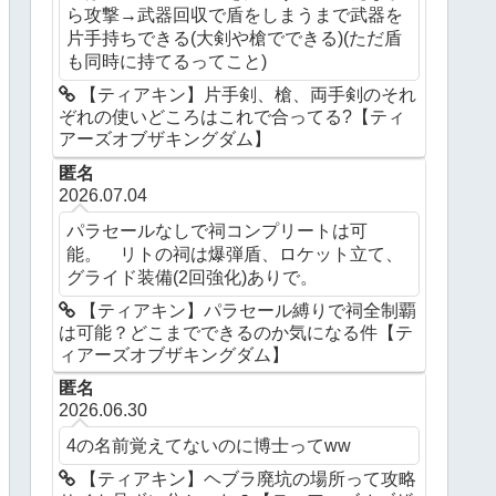
ら攻撃→武器回収で盾をしまうまで武器を
片手持ちできる(大剣や槍でできる)(ただ盾
も同時に持てるってこと)
【ティアキン】片手剣、槍、両手剣のそれ
ぞれの使いどころはこれで合ってる?【ティ
アーズオブザキングダム】
匿名
2026.07.04
パラセールなしで祠コンプリートは可
能。 リトの祠は爆弾盾、ロケット立て、
グライド装備(2回強化)ありで。
【ティアキン】パラセール縛りで祠全制覇
は可能？どこまでできるのか気になる件【テ
ィアーズオブザキングダム】
匿名
2026.06.30
4の名前覚えてないのに博士ってww
【ティアキン】ヘブラ廃坑の場所って攻略