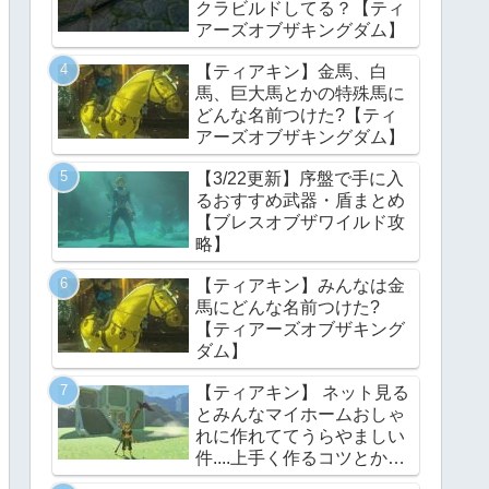
クラビルドしてる？【ティ
アーズオブザキングダム】
【ティアキン】金馬、白
馬、巨大馬とかの特殊馬に
どんな名前つけた?【ティ
アーズオブザキングダム】
【3/22更新】序盤で手に入
るおすすめ武器・盾まとめ
【ブレスオブザワイルド攻
略】
【ティアキン】みんなは金
馬にどんな名前つけた?
【ティアーズオブザキング
ダム】
【ティアキン】 ネット見る
とみんなマイホームおしゃ
れに作れててうらやましい
件....上手く作るコツとかあ
る？【ティアーズオブザキ