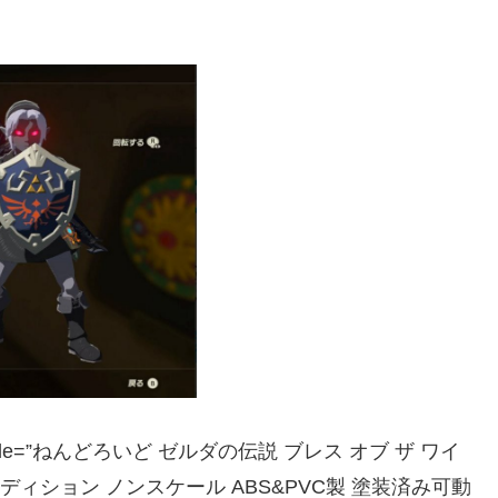
=”JP” title=”ねんどろいど ゼルダの伝説 ブレス オブ ザ ワイ
Xエディション ノンスケール ABS&PVC製 塗装済み可動