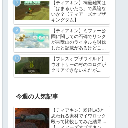
【ティアキン】祠最難関は
ングダム】
「はまるかたち」で異論な
いか？【ティアーズオブザ
キングダム】
【ティアキン】ミファー公
園に関しての石碑でリンク
が雷獣山のライネルを討伐
したと記載があるけどこれ
っていつの話?【ティアー
【ブレスオブザワイルド】
ズオブザキングダム】
ウオトリーの村のコログが
クリアできないんだが.....
今週の人気記事
【ティアキン】粉砕Lv3と
思われる素材でイワロック
殴って比較してみた結果....
【ティアーズオブザキング