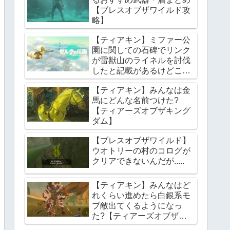
【ブレスオブザワイルド攻
略】
【ティアキン】ミファー公
園に関しての石碑でリンク
が雷獣山のライネルを討伐
したと記載があるけどこれ
っていつの話?【ティアー
【ティアキン】みんなは金
ズオブザキングダム】
馬にどんな名前つけた?
【ティアーズオブザキング
ダム】
【ブレスオブザワイルド】
ウオトリーの村のコログが
クリアできないんだが.....
【ティアキン】みんなはど
れくらい進めたら白銀系モ
ブ敵出てくるようになっ
た?【ティアーズオブザキ
ングダム】