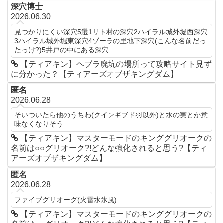
深穴博士
2026.06.30
見つかりにくい深穴5選1リト村の深穴2ハイラル城外堀西深穴
3ハイラル城外堀東深穴4ゾーラの里地下深穴(こんな名前だっ
たっけ?)5井戸の中にある深穴
【ティアキン】ヘブラ廃坑の場所って攻略サイト見ず
に分かった？【ティアーズオブザキングダム】
匿名
2026.06.28
そいついたら他のうちわ(クインギブド羽以外)と水の実とか意
味なくなりそう
【ティアキン】マスターモードのキンググリオークの
名前は○○グリオーク?!どんな強化されると思う?【ティ
アーズオブザキングダム】
匿名
2026.06.28
ファイブグリオーグ(火雷水氷風)
【ティアキン】マスターモードのキンググリオークの