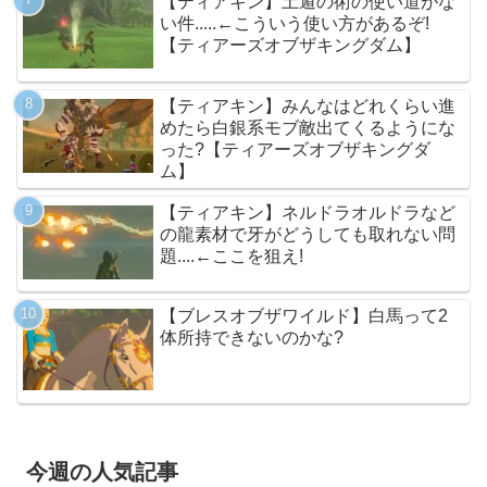
【ティアキン】土遁の術の使い道がな
い件.....←こういう使い方があるぞ!
【ティアーズオブザキングダム】
【ティアキン】みんなはどれくらい進
めたら白銀系モブ敵出てくるようにな
った?【ティアーズオブザキングダ
ム】
【ティアキン】ネルドラオルドラなど
の龍素材で牙がどうしても取れない問
題....←ここを狙え!
【ブレスオブザワイルド】白馬って2
体所持できないのかな?
今週の人気記事