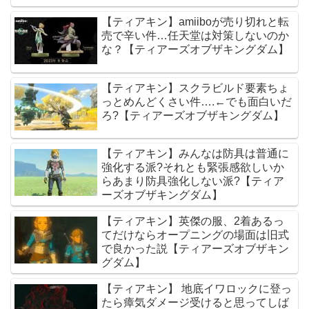
【ティアキン】amiiboが売り切れと転
売で辛い件…任天堂は対策しないのか
な？【ティアーズオブザキングダム】
【ティアキン】スクラビルド要素ちょ
っとめんどくさい件….←でも面白いだ
ろ?【ティアーズオブザキングダム】
【ティアキン】みんなは防具は普通に
強化する派?それとも緊張感欲しいか
らあまり防具強化しない派?【ティア
ーズオブザキングダム】
【ティアキン】英傑の服、2着あるっ
てだけならオープニングの場面は旧式
で良かった説【ティアーズオブザキン
グダム】
【ティアキン】 地底イワロックに登っ
たら瘴気ダメージ受けると思ってしば