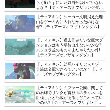
らく触らずにいた奴自分以外にいない
よな？【ティアーズオブザキングダ
ム】
【ティアキン】シーカー文明消えた理
由をゲーム内に入れなかったのはな
ぜ?【ティアーズオブザキングダム】
【ティアキン】過去作みたいな巨大ダ
ンジョンはもう期待出来ないのかな?
ムジュラ並のものをまたやりたい件!
【ティアーズオブザキングダム】
【ティアキン】結局ハイリア人とゾー
ラ族は交配できるでいいのか？【ティ
アーズオブザキングダム】
【ティアキン】ミファー公園に関して
の石碑でリンクが雷獣山のライネルを
討伐したと記載があるけどこれってい
つの話?【ティアーズオブザキングダ
ム】