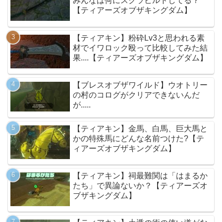
みんなは何にスクラビルドしてる？
【ティアーズオブザキングダム】
【ティアキン】粉砕Lv3と思われる素
材でイワロック殴って比較してみた結
果....【ティアーズオブザキングダム】
【ブレスオブザワイルド】ウオトリー
の村のコログがクリアできないんだ
が.....
【ティアキン】金馬、白馬、巨大馬と
かの特殊馬にどんな名前つけた?【テ
ィアーズオブザキングダム】
【ティアキン】祠最難関は「はまるか
たち」で異論ないか？【ティアーズオ
ブザキングダム】