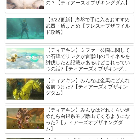
の？【ティアーズオブザキングダム】
【3/22更新】序盤で手に入るおすすめ
武器・盾まとめ【ブレスオブザワイル
ド攻略】
【ティアキン】ミファー公園に関して
の石碑でリンクが雷獣山のライネルを
討伐したと記載があるけどこれってい
つの話?【ティアーズオブザキングダ
ム】
【ティアキン】みんなは金馬にどんな
名前つけた?【ティアーズオブザキン
グダム】
【ティアキン】みんなはどれくらい進
めたら白銀系モブ敵出てくるようにな
った?【ティアーズオブザキングダ
ム】