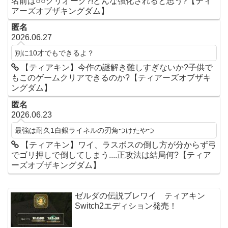
名前は○○グリオーク?!どんな強化されると思う?【ティ
アーズオブザキングダム】
匿名
2026.06.27
別に10才でもできるよ？
【ティアキン】今作の謎解き難しすぎないか?子供で
もこのゲームクリアできるのか?【ティアーズオブザキ
ングダム】
匿名
2026.06.23
最強は耐久1白銀ライネルの刃角つけたやつ
【ティアキン】ワイ、ラスボスの倒し方が分からず弓
でゴリ押しで倒してしまう....正攻法は結局何?【ティア
ーズオブザキングダム】
ゼルダの伝説ブレワイ ティアキン
Switch2エディション発売！