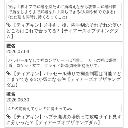
実は土豚オフで武器を持たずに盾構えながら攻撃→武器回収
で盾をしまうまで武器を片手持ちできる(大剣や槍でできる)
(ただ盾も同時に持てるってこと)
【ティアキン】片手剣、槍、両手剣のそれぞれの使い
どころはこれで合ってる?【ティアーズオブザキングダ
ム】
匿名
2026.07.04
パラセールなしで祠コンプリートは可能。 リトの祠は爆弾
盾、ロケット立て、グライド装備(2回強化)ありで。
【ティアキン】パラセール縛りで祠全制覇は可能？ど
こまでできるのか気になる件【ティアーズオブザキング
ダム】
匿名
2026.06.30
4の名前覚えてないのに博士ってww
【ティアキン】ヘブラ廃坑の場所って攻略サイト見ず
に分かった？【ティアーズオブザキングダム】