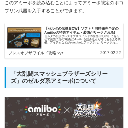
このアミーボを読み込むことによってアミーボ限定のボコ
ブリン武器を入手することができます。
【ゼルダの伝説 BOW】ソフトと同時発売予定の
Amiiboの特典アイテム・装備がリークされる!
ゼルダの伝説ブレスオブザワイルドの発売日3月3日に合わ
せて発売予定の5種類のAmiiboを読み込んだ時にもらえる装
備、アイテムなどがyoutubeにアップされ、リークされて
おりました。今回は、amiiboごとにもらえるアイテムにつ
いて紹介し...
2017.02.22
ブレスオブザワイルド攻略.xyz
「大乱闘スマッシュブラザーズシリー
ズ」のゼルダ系アミーボについて