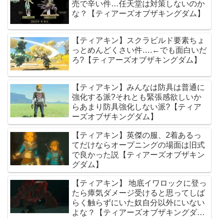
売で辛い件…任天堂は対策しないのか
な？【ティアーズオブザキングダム】
【ティアキン】スクラビルド要素ちょ
っとめんどくさい件….←でも面白いだ
ろ?【ティアーズオブザキングダム】
【ティアキン】みんなは防具は普通に
強化する派?それとも緊張感欲しいか
らあまり防具強化しない派?【ティア
ーズオブザキングダム】
【ティアキン】英傑の服、2着あるっ
てだけならオープニングの場面は旧式
で良かった説【ティアーズオブザキン
グダム】
【ティアキン】 地底イワロックに登っ
たら瘴気ダメージ受けると思ってしば
らく触らずにいた奴自分以外にいない
よな？【ティアーズオブザキングダ