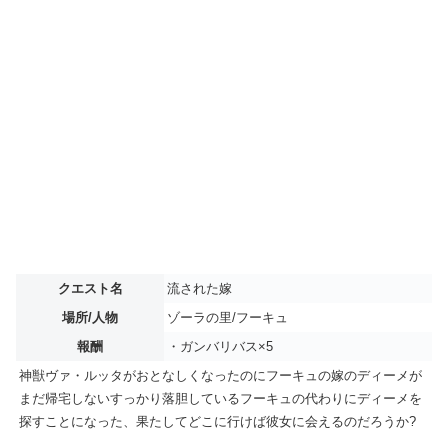
クエスト名
流された嫁
場所/人物
ゾーラの里/フーキュ
報酬
・ガンバリバス×5
神獣ヴァ・ルッタがおとなしくなったのにフーキュの嫁のディーメが
まだ帰宅しないすっかり落胆しているフーキュの代わりにディーメを
探すことになった、果たしてどこに行けば彼女に会えるのだろうか?