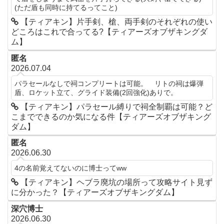
(ただ盾も同時に持てるってこと)
【ティアキン】片手剣、槍、両手剣のそれぞれの使い
どころはこれで合ってる?【ティアーズオブザキングダ
ム】
匿名
2026.07.04
パラセールなしで祠コンプリートは可能。 リトの祠は爆弾
盾、ロケット立て、グライド装備(2回強化)ありで。
【ティアキン】パラセール縛りで祠全制覇は可能？ど
こまでできるのか気になる件【ティアーズオブザキング
ダム】
匿名
2026.06.30
4の名前覚えてないのに博士ってww
【ティアキン】ヘブラ廃坑の場所って攻略サイト見ず
に分かった？【ティアーズオブザキングダム】
深穴博士
2026.06.30