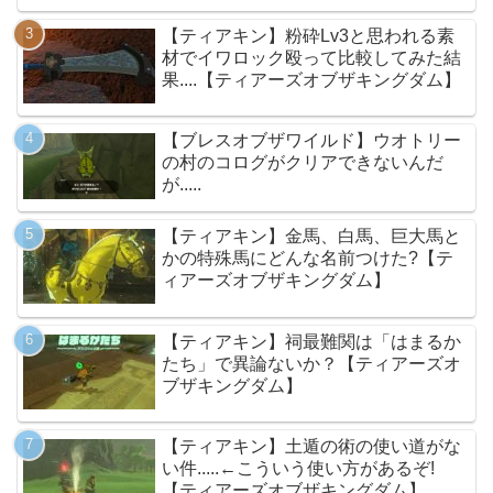
【ティアキン】粉砕Lv3と思われる素
材でイワロック殴って比較してみた結
果....【ティアーズオブザキングダム】
【ブレスオブザワイルド】ウオトリー
の村のコログがクリアできないんだ
が.....
【ティアキン】金馬、白馬、巨大馬と
かの特殊馬にどんな名前つけた?【テ
ィアーズオブザキングダム】
【ティアキン】祠最難関は「はまるか
たち」で異論ないか？【ティアーズオ
ブザキングダム】
【ティアキン】土遁の術の使い道がな
い件.....←こういう使い方があるぞ!
【ティアーズオブザキングダム】