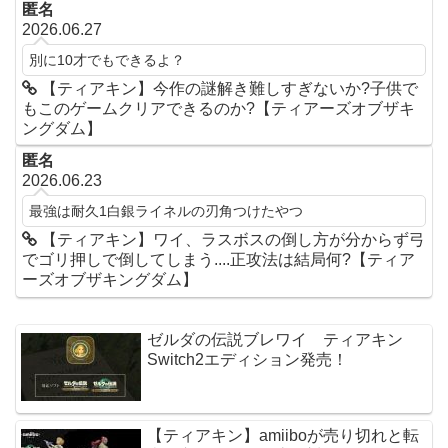
匿名
2026.06.27
別に10才でもできるよ？
【ティアキン】今作の謎解き難しすぎないか?子供で
もこのゲームクリアできるのか?【ティアーズオブザキ
ングダム】
匿名
2026.06.23
最強は耐久1白銀ライネルの刃角つけたやつ
【ティアキン】ワイ、ラスボスの倒し方が分からず弓
でゴリ押しで倒してしまう....正攻法は結局何?【ティア
ーズオブザキングダム】
ゼルダの伝説ブレワイ ティアキン
Switch2エディション発売！
【ティアキン】amiiboが売り切れと転