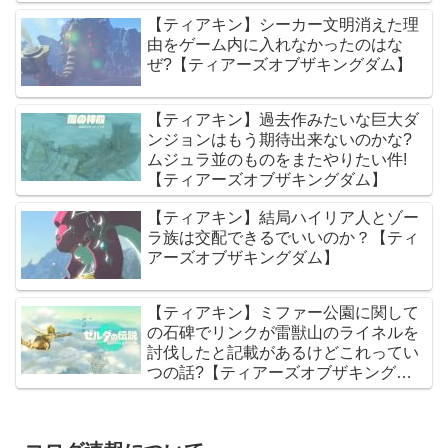
ム】
【ティアキン】シーカー文明消えた理
由をゲーム内に入れなかったのはな
ぜ?【ティアーズオブザキングダム】
【ティアキン】過去作みたいな巨大ダ
ンジョンはもう期待出来ないのかな?
ムジュラ並のものをまたやりたい件!
【ティアーズオブザキングダム】
【ティアキン】結局ハイリア人とゾー
ラ族は交配できるでいいのか？【ティ
アーズオブザキングダム】
【ティアキン】ミファー公園に関して
の石碑でリンクが雷獣山のライネルを
討伐したと記載があるけどこれってい
つの話?【ティアーズオブザキングダ
ム】