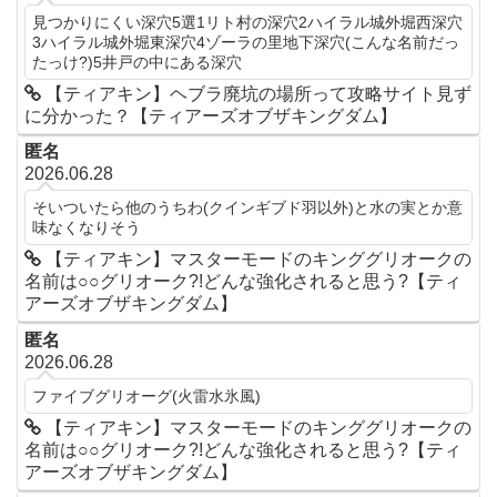
見つかりにくい深穴5選1リト村の深穴2ハイラル城外堀西深穴
3ハイラル城外堀東深穴4ゾーラの里地下深穴(こんな名前だっ
たっけ?)5井戸の中にある深穴
【ティアキン】ヘブラ廃坑の場所って攻略サイト見ず
に分かった？【ティアーズオブザキングダム】
匿名
2026.06.28
そいついたら他のうちわ(クインギブド羽以外)と水の実とか意
味なくなりそう
【ティアキン】マスターモードのキンググリオークの
名前は○○グリオーク?!どんな強化されると思う?【ティ
アーズオブザキングダム】
匿名
2026.06.28
ファイブグリオーグ(火雷水氷風)
【ティアキン】マスターモードのキンググリオークの
名前は○○グリオーク?!どんな強化されると思う?【ティ
アーズオブザキングダム】