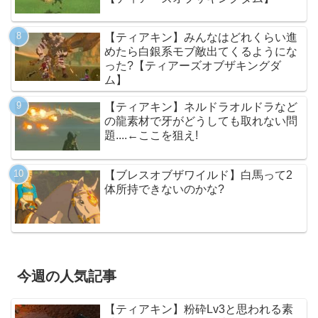
【ティアキン】みんなはどれくらい進
めたら白銀系モブ敵出てくるようにな
った?【ティアーズオブザキングダ
ム】
【ティアキン】ネルドラオルドラなど
の龍素材で牙がどうしても取れない問
題....←ここを狙え!
【ブレスオブザワイルド】白馬って2
体所持できないのかな?
今週の人気記事
【ティアキン】粉砕Lv3と思われる素