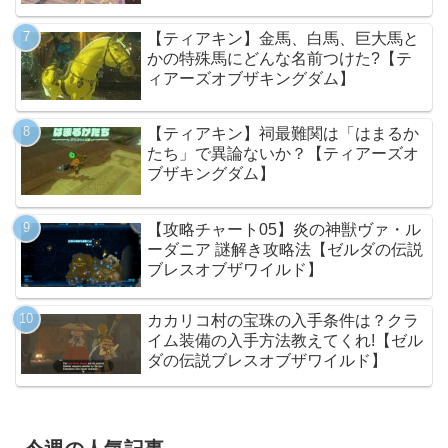
【ティアキン】金馬、白馬、巨大馬と
かの特殊馬にどんな名前つけた?【テ
ィアーズオブザキングダム】
【ティアキン】祠最難関は「はまるか
たち」で異論ないか？【ティアーズオ
ブザキングダム】
【攻略チャート05】炎の神獣ヴァ・ル
ーダニア 謎解き攻略法【ゼルダの伝説
ブレスオブザワイルド】
カカリコ村の宝珠の入手条件は？クラ
イム装備の入手方法教えてくれ!【ゼル
ダの伝説ブレスオブザワイルド】