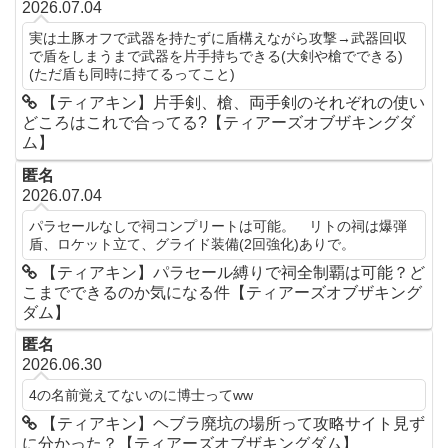
2026.07.04
実は土豚オフで武器を持たずに盾構えながら攻撃→武器回収
で盾をしまうまで武器を片手持ちできる(大剣や槍でできる)
(ただ盾も同時に持てるってこと)
【ティアキン】片手剣、槍、両手剣のそれぞれの使い
どころはこれで合ってる?【ティアーズオブザキングダ
ム】
匿名
2026.07.04
パラセールなしで祠コンプリートは可能。 リトの祠は爆弾
盾、ロケット立て、グライド装備(2回強化)ありで。
【ティアキン】パラセール縛りで祠全制覇は可能？ど
こまでできるのか気になる件【ティアーズオブザキング
ダム】
匿名
2026.06.30
4の名前覚えてないのに博士ってww
【ティアキン】ヘブラ廃坑の場所って攻略サイト見ず
に分かった？【ティアーズオブザキングダム】