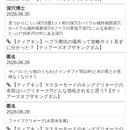
深穴博士
2026.06.30
見つかりにくい深穴5選1リト村の深穴2ハイラル城外堀西深穴
3ハイラル城外堀東深穴4ゾーラの里地下深穴(こんな名前だっ
たっけ?)5井戸の中にある深穴
【ティアキン】ヘブラ廃坑の場所って攻略サイト見ず
に分かった？【ティアーズオブザキングダム】
匿名
2026.06.28
そいついたら他のうちわ(クインギブド羽以外)と水の実とか意
味なくなりそう
【ティアキン】マスターモードのキンググリオークの
名前は○○グリオーク?!どんな強化されると思う?【ティ
アーズオブザキングダム】
匿名
2026.06.28
ファイブグリオーグ(火雷水氷風)
【ティアキン】マスターモードのキンググリオークの