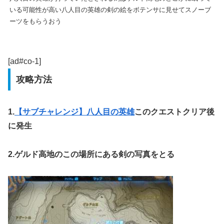
いる可能性が高い八人目の英雄の剣の絵をボテンサに見せてスノーブ
ーツをもらうおう
[ad#co-1]
攻略方法
1.
【サブチャレンジ】八人目の英雄
このクエストクリア後
に発生
2.ゲルド高地のこの場所にある剣の写真をとる