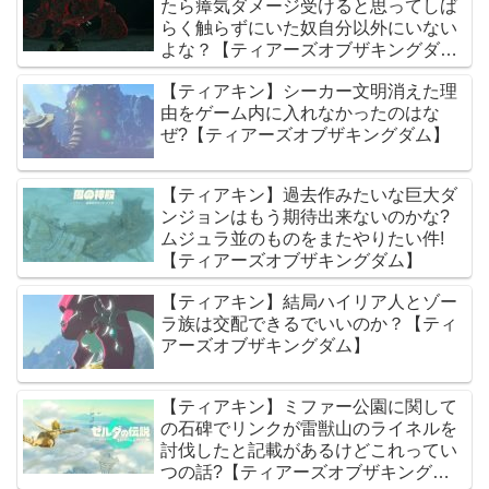
たら瘴気ダメージ受けると思ってしば
らく触らずにいた奴自分以外にいない
よな？【ティアーズオブザキングダ
ム】
【ティアキン】シーカー文明消えた理
由をゲーム内に入れなかったのはな
ぜ?【ティアーズオブザキングダム】
【ティアキン】過去作みたいな巨大ダ
ンジョンはもう期待出来ないのかな?
ムジュラ並のものをまたやりたい件!
【ティアーズオブザキングダム】
【ティアキン】結局ハイリア人とゾー
ラ族は交配できるでいいのか？【ティ
アーズオブザキングダム】
【ティアキン】ミファー公園に関して
の石碑でリンクが雷獣山のライネルを
討伐したと記載があるけどこれってい
つの話?【ティアーズオブザキングダ