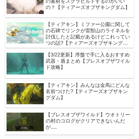
の素材をスクラビルドするのがいい
の？【ティアーズオブザキングダム】
【ティアキン】ミファー公園に関して
の石碑でリンクが雷獣山のライネルを
討伐したと記載があるけどこれってい
つの話?【ティアーズオブザキングダ
ム】
【3/22更新】序盤で手に入るおすすめ
武器・盾まとめ【ブレスオブザワイル
ド攻略】
【ティアキン】みんなは金馬にどんな
名前つけた?【ティアーズオブザキン
グダム】
【ブレスオブザワイルド】ウオトリー
の村のコログがクリアできないんだ
が.....