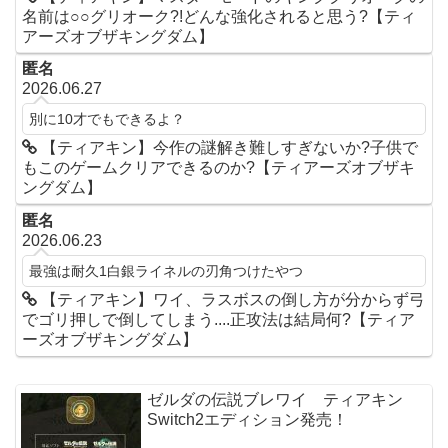
名前は○○グリオーク?!どんな強化されると思う?【ティ
アーズオブザキングダム】
匿名
2026.06.27
別に10才でもできるよ？
【ティアキン】今作の謎解き難しすぎないか?子供で
もこのゲームクリアできるのか?【ティアーズオブザキ
ングダム】
匿名
2026.06.23
最強は耐久1白銀ライネルの刃角つけたやつ
【ティアキン】ワイ、ラスボスの倒し方が分からず弓
でゴリ押しで倒してしまう....正攻法は結局何?【ティア
ーズオブザキングダム】
ゼルダの伝説ブレワイ ティアキン
Switch2エディション発売！