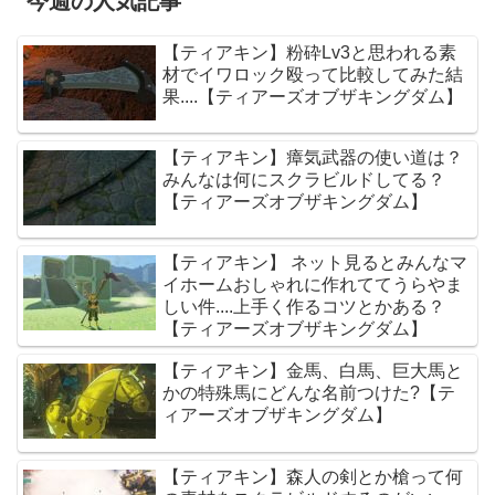
今週の人気記事
【ティアキン】粉砕Lv3と思われる素
材でイワロック殴って比較してみた結
果....【ティアーズオブザキングダム】
【ティアキン】瘴気武器の使い道は？
みんなは何にスクラビルドしてる？
【ティアーズオブザキングダム】
【ティアキン】 ネット見るとみんなマ
イホームおしゃれに作れててうらやま
しい件....上手く作るコツとかある？
【ティアーズオブザキングダム】
【ティアキン】金馬、白馬、巨大馬と
かの特殊馬にどんな名前つけた?【テ
ィアーズオブザキングダム】
【ティアキン】森人の剣とか槍って何