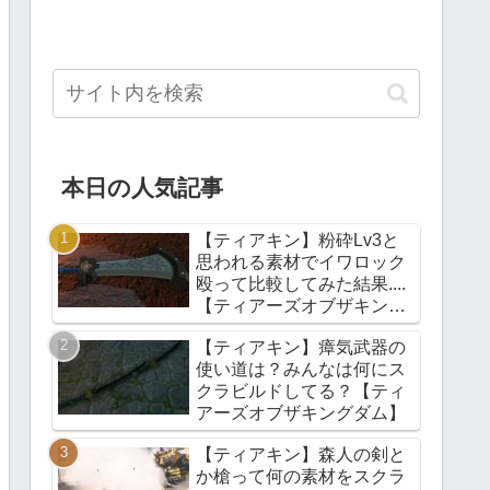
本日の人気記事
【ティアキン】粉砕Lv3と
思われる素材でイワロック
殴って比較してみた結果....
【ティアーズオブザキング
ダム】
【ティアキン】瘴気武器の
使い道は？みんなは何にス
クラビルドしてる？【ティ
アーズオブザキングダム】
【ティアキン】森人の剣と
か槍って何の素材をスクラ