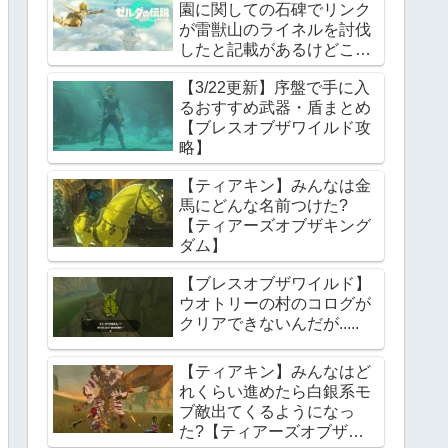
園に関しての石碑でリンク
が雷獣山のライネルを討伐
したと記載があるけどこれ
っていつの話?【ティアー
【3/22更新】序盤で手に入
ズオブザキングダム】
るおすすめ武器・盾まとめ
【ブレスオブザワイルド攻
略】
【ティアキン】みんなは金
馬にどんな名前つけた?
【ティアーズオブザキング
ダム】
【ブレスオブザワイルド】
ウオトリーの村のコログが
クリアできないんだが.....
【ティアキン】みんなはど
れくらい進めたら白銀系モ
ブ敵出てくるようになっ
た?【ティアーズオブザキ