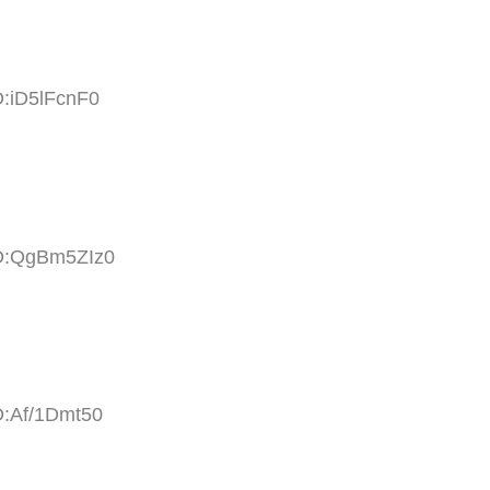
D:iD5lFcnF0
ID:QgBm5ZIz0
D:Af/1Dmt50