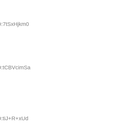
D:7tSxHjkm0
ID:tCBVcimSa
D:tiJ+R+xUd