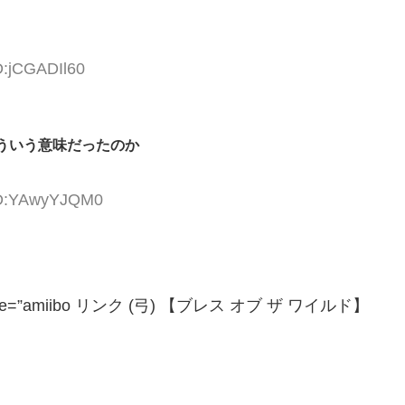
D:jCGADIl60
ういう意味だったのか
 ID:YAwyYJQM0
JP” title=”amiibo リンク (弓) 【ブレス オブ ザ ワイルド】