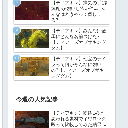
【ティアキン】瘴気の手(瘴
気魔)が強いし怖い件......み
んなはどうやって倒して
る?
【ティアキン】みんなは金
馬にどんな名前つけた?
【ティアーズオブザキング
ダム】
【ティアキン】七宝のナイ
フって何がそんなに強い
の?【ティアーズオブザキ
ングダム】
今週の人気記事
【ティアキン】粉砕Lv3と
思われる素材でイワロック
殴って比較してみた結果....