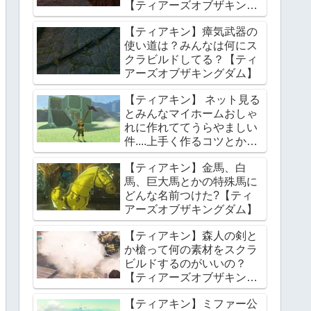
【ティアーズオブザキング
ダム】
【ティアキン】瘴気武器の
使い道は？みんなは何にス
クラビルドしてる？【ティ
アーズオブザキングダム】
【ティアキン】 ネット見る
とみんなマイホームおしゃ
れに作れててうらやましい
件....上手く作るコツとかあ
る？【ティアーズオブザキ
【ティアキン】金馬、白
ングダム】
馬、巨大馬とかの特殊馬に
どんな名前つけた?【ティ
アーズオブザキングダム】
【ティアキン】森人の剣と
か槍って何の素材をスクラ
ビルドするのがいいの？
【ティアーズオブザキング
ダム】
【ティアキン】ミファー公