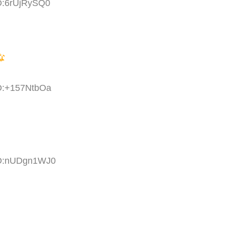
ID:6rUjRySQ0
な
ID:+157NtbOa
 ID:nUDgn1WJ0