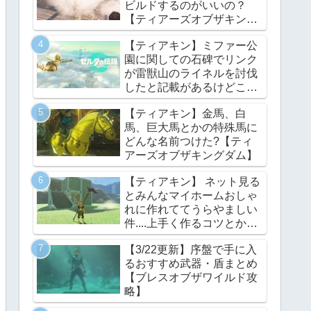
ビルドするのがいいの？
【ティアーズオブザキング
ダム】
【ティアキン】ミファー公
園に関しての石碑でリンク
が雷獣山のライネルを討伐
したと記載があるけどこれ
っていつの話?【ティアー
【ティアキン】金馬、白
ズオブザキングダム】
馬、巨大馬とかの特殊馬に
どんな名前つけた?【ティ
アーズオブザキングダム】
【ティアキン】 ネット見る
とみんなマイホームおしゃ
れに作れててうらやましい
件....上手く作るコツとかあ
る？【ティアーズオブザキ
【3/22更新】序盤で手に入
ングダム】
るおすすめ武器・盾まとめ
【ブレスオブザワイルド攻
略】