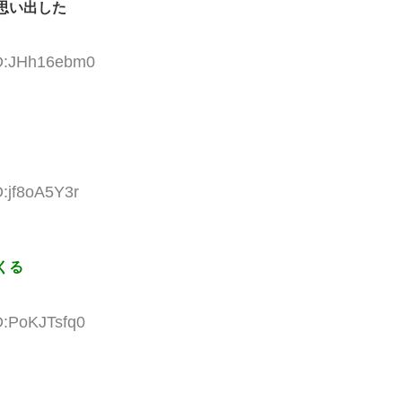
思い出した
ID:JHh16ebm0
D:jf8oA5Y3r
くる
D:PoKJTsfq0