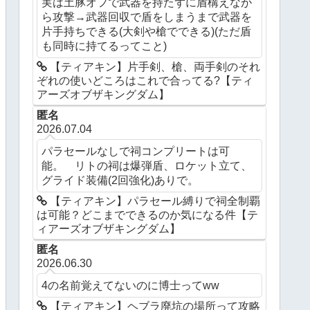
実は土豚オフで武器を持たずに盾構えなが
ら攻撃→武器回収で盾をしまうまで武器を
片手持ちできる(大剣や槍でできる)(ただ盾
も同時に持てるってこと)
【ティアキン】片手剣、槍、両手剣のそれ
ぞれの使いどころはこれで合ってる?【ティ
アーズオブザキングダム】
匿名
2026.07.04
パラセールなしで祠コンプリートは可
能。 リトの祠は爆弾盾、ロケット立て、
グライド装備(2回強化)ありで。
【ティアキン】パラセール縛りで祠全制覇
は可能？どこまでできるのか気になる件【テ
ィアーズオブザキングダム】
匿名
2026.06.30
4の名前覚えてないのに博士ってww
【ティアキン】ヘブラ廃坑の場所って攻略