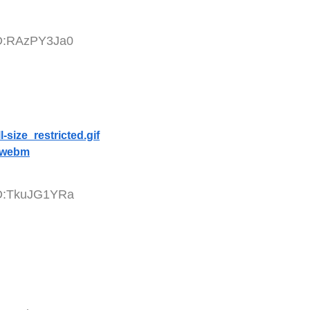
ID:RAzPY3Ja0
size_restricted.gif
l.webm
ID:TkuJG1YRa