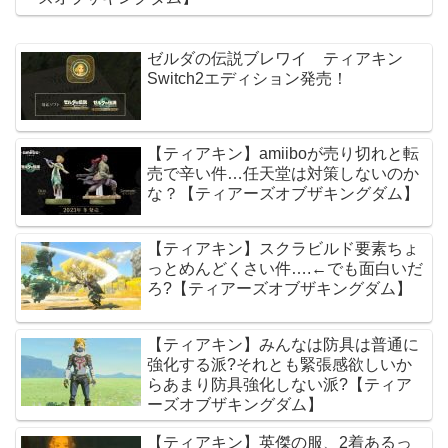
ゼルダの伝説ブレワイ ティアキン
Switch2エディション発売！
【ティアキン】amiiboが売り切れと転
売で辛い件…任天堂は対策しないのか
な？【ティアーズオブザキングダム】
【ティアキン】スクラビルド要素ちょ
っとめんどくさい件….←でも面白いだ
ろ?【ティアーズオブザキングダム】
【ティアキン】みんなは防具は普通に
強化する派?それとも緊張感欲しいか
らあまり防具強化しない派?【ティア
ーズオブザキングダム】
【ティアキン】英傑の服、2着あるっ