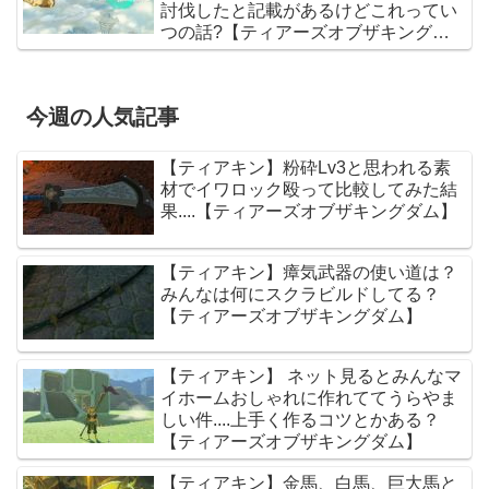
討伐したと記載があるけどこれってい
つの話?【ティアーズオブザキングダ
ム】
今週の人気記事
【ティアキン】粉砕Lv3と思われる素
材でイワロック殴って比較してみた結
果....【ティアーズオブザキングダム】
【ティアキン】瘴気武器の使い道は？
みんなは何にスクラビルドしてる？
【ティアーズオブザキングダム】
【ティアキン】 ネット見るとみんなマ
イホームおしゃれに作れててうらやま
しい件....上手く作るコツとかある？
【ティアーズオブザキングダム】
【ティアキン】金馬、白馬、巨大馬と