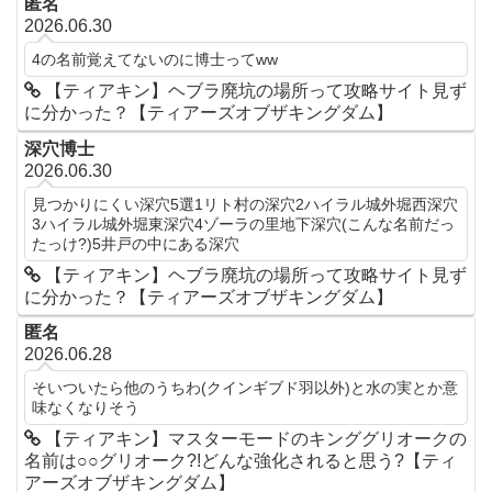
匿名
2026.06.30
4の名前覚えてないのに博士ってww
【ティアキン】ヘブラ廃坑の場所って攻略サイト見ず
に分かった？【ティアーズオブザキングダム】
深穴博士
2026.06.30
見つかりにくい深穴5選1リト村の深穴2ハイラル城外堀西深穴
3ハイラル城外堀東深穴4ゾーラの里地下深穴(こんな名前だっ
たっけ?)5井戸の中にある深穴
【ティアキン】ヘブラ廃坑の場所って攻略サイト見ず
に分かった？【ティアーズオブザキングダム】
匿名
2026.06.28
そいついたら他のうちわ(クインギブド羽以外)と水の実とか意
味なくなりそう
【ティアキン】マスターモードのキンググリオークの
名前は○○グリオーク?!どんな強化されると思う?【ティ
アーズオブザキングダム】