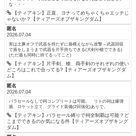
な・・・
【ティアキン】正直、ヨナってめちゃくちゃエッチじ
ゃないか？【ティアーズオブザキングダム】
匿名
2026.07.04
実は土豚オフで武器を持たずに盾構えながら攻撃→武器回収
で盾をしまうまで武器を片手持ちできる(大剣や槍でできる)
(ただ盾も同時に持てるってこと)
【ティアキン】片手剣、槍、両手剣のそれぞれの使い
どころはこれで合ってる?【ティアーズオブザキングダ
ム】
匿名
2026.07.04
パラセールなしで祠コンプリートは可能。 リトの祠は爆弾
盾、ロケット立て、グライド装備(2回強化)ありで。
【ティアキン】パラセール縛りで祠全制覇は可能？ど
こまでできるのか気になる件【ティアーズオブザキング
ダム】