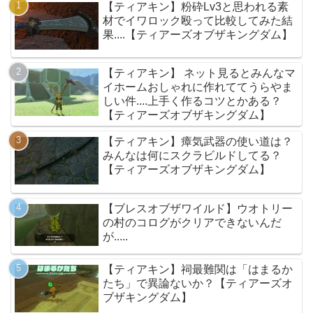
【ティアキン】粉砕Lv3と思われる素
材でイワロック殴って比較してみた結
果....【ティアーズオブザキングダム】
【ティアキン】 ネット見るとみんなマ
イホームおしゃれに作れててうらやま
しい件....上手く作るコツとかある？
【ティアーズオブザキングダム】
【ティアキン】瘴気武器の使い道は？
みんなは何にスクラビルドしてる？
【ティアーズオブザキングダム】
【ブレスオブザワイルド】ウオトリー
の村のコログがクリアできないんだ
が.....
【ティアキン】祠最難関は「はまるか
たち」で異論ないか？【ティアーズオ
ブザキングダム】