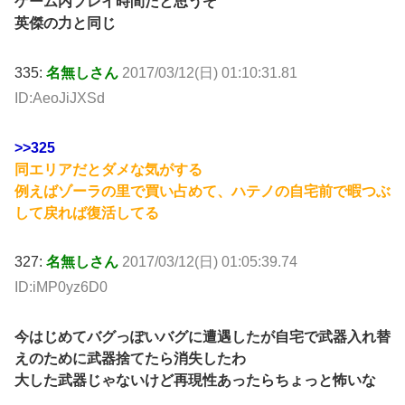
ゲーム内プレイ時間だと思うぞ
英傑の力と同じ
335:
名無しさん
2017/03/12(日) 01:10:31.81
ID:AeoJiJXSd
>>325
同エリアだとダメな気がする
例えばゾーラの里で買い占めて、ハテノの自宅前で暇つぶ
して戻れば復活してる
327:
名無しさん
2017/03/12(日) 01:05:39.74
ID:iMP0yz6D0
今はじめてバグっぽいバグに遭遇したが自宅で武器入れ替
えのために武器捨てたら消失したわ
大した武器じゃないけど再現性あったらちょっと怖いな