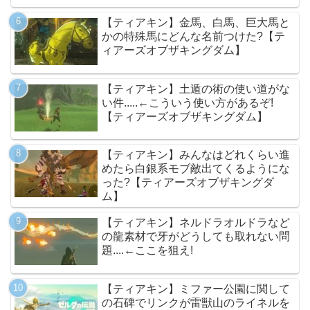
【ティアキン】金馬、白馬、巨大馬と
かの特殊馬にどんな名前つけた?【テ
ィアーズオブザキングダム】
【ティアキン】土遁の術の使い道がな
い件.....←こういう使い方があるぞ!
【ティアーズオブザキングダム】
【ティアキン】みんなはどれくらい進
めたら白銀系モブ敵出てくるようにな
った?【ティアーズオブザキングダ
ム】
【ティアキン】ネルドラオルドラなど
の龍素材で牙がどうしても取れない問
題....←ここを狙え!
【ティアキン】ミファー公園に関して
の石碑でリンクが雷獣山のライネルを