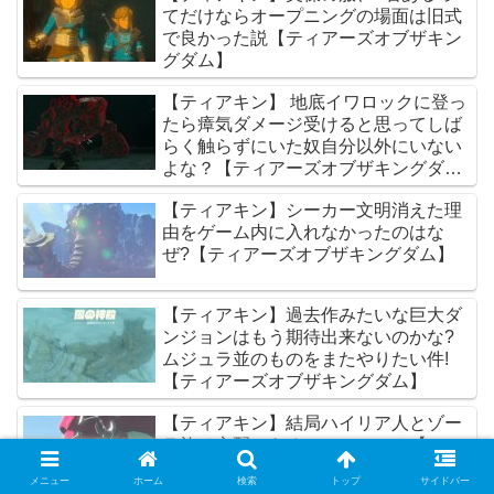
てだけならオープニングの場面は旧式
で良かった説【ティアーズオブザキン
グダム】
【ティアキン】 地底イワロックに登っ
たら瘴気ダメージ受けると思ってしば
らく触らずにいた奴自分以外にいない
よな？【ティアーズオブザキングダ
ム】
【ティアキン】シーカー文明消えた理
由をゲーム内に入れなかったのはな
ぜ?【ティアーズオブザキングダム】
【ティアキン】過去作みたいな巨大ダ
ンジョンはもう期待出来ないのかな?
ムジュラ並のものをまたやりたい件!
【ティアーズオブザキングダム】
【ティアキン】結局ハイリア人とゾー
ラ族は交配できるでいいのか？【ティ
アーズオブザキングダム】
メニュー
ホーム
検索
トップ
サイドバー