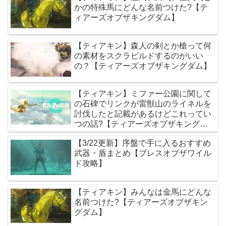
かの特殊馬にどんな名前つけた?【テ
ィアーズオブザキングダム】
【ティアキン】森人の剣とか槍って何
の素材をスクラビルドするのがいい
の？【ティアーズオブザキングダム】
【ティアキン】ミファー公園に関して
の石碑でリンクが雷獣山のライネルを
討伐したと記載があるけどこれってい
つの話?【ティアーズオブザキングダ
ム】
【3/22更新】序盤で手に入るおすすめ
武器・盾まとめ【ブレスオブザワイル
ド攻略】
【ティアキン】みんなは金馬にどんな
名前つけた?【ティアーズオブザキン
グダム】