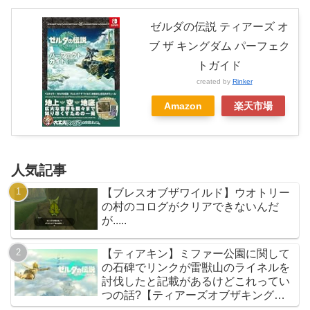
ゼルダの伝説 ティアーズ オ
ブ ザ キングダム パーフェク
トガイド
created by
Rinker
Amazon
楽天市場
人気記事
【ブレスオブザワイルド】ウオトリー
の村のコログがクリアできないんだ
が.....
【ティアキン】ミファー公園に関して
の石碑でリンクが雷獣山のライネルを
討伐したと記載があるけどこれってい
つの話?【ティアーズオブザキングダ
ム】