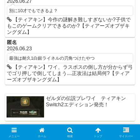
2026.06.27
別に10才でもできるよ？
【ティアキン】今作の謎解き難しすぎないか?子供で
もこのゲームクリアできるのか?【ティアーズオブザキ
ングダム】
匿名
2026.06.23
最強は耐久1白銀ライネルの刃角つけたやつ
【ティアキン】ワイ、ラスボスの倒し方が分からず弓
でゴリ押しで倒してしまう....正攻法は結局何?【ティア
ーズオブザキングダム】
ゼルダの伝説ブレワイ ティアキン
Switch2エディション発売！
【ティアキン】amiiboが売り切れと転
売で辛い件…任天堂は対策しないのか
メニュー
ホーム
検索
トップ
サイドバー