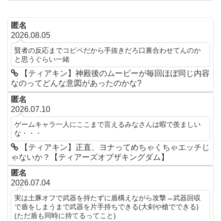
匿名
2026.08.05
賢者の反応までコピペだから手抜きだろ口裏合わせてんのか
と思うぐらい一緒
【ティアキン】神殿後のムービーが毎回ほぼ同じ内容
なのってどんな意図があったのかな?
匿名
2026.07.10
ゲームキャラ一人にここまで言えるみなさんは暇で羨ましい
な・・・
【ティアキン】正直、ヨナってめちゃくちゃエッチじ
ゃないか？【ティアーズオブザキングダム】
匿名
2026.07.04
実は土豚オフで武器を持たずに盾構えながら攻撃→武器回収
で盾をしまうまで武器を片手持ちできる(大剣や槍でできる)
(ただ盾も同時に持てるってこと)