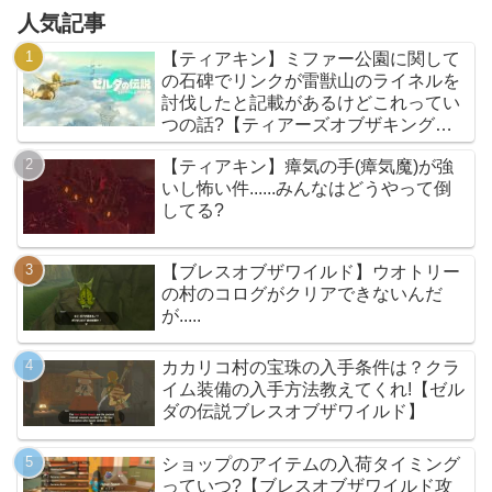
人気記事
【ティアキン】ミファー公園に関して
の石碑でリンクが雷獣山のライネルを
討伐したと記載があるけどこれってい
つの話?【ティアーズオブザキングダ
ム】
【ティアキン】瘴気の手(瘴気魔)が強
いし怖い件......みんなはどうやって倒
してる?
【ブレスオブザワイルド】ウオトリー
の村のコログがクリアできないんだ
が.....
カカリコ村の宝珠の入手条件は？クラ
イム装備の入手方法教えてくれ!【ゼル
ダの伝説ブレスオブザワイルド】
ショップのアイテムの入荷タイミング
っていつ?【ブレスオブザワイルド攻