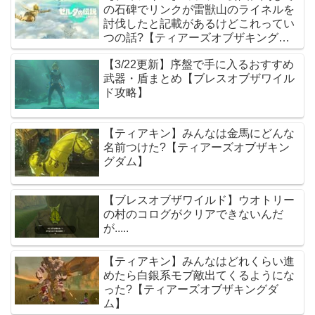
の石碑でリンクが雷獣山のライネルを
討伐したと記載があるけどこれってい
つの話?【ティアーズオブザキングダ
ム】
【3/22更新】序盤で手に入るおすすめ
武器・盾まとめ【ブレスオブザワイル
ド攻略】
【ティアキン】みんなは金馬にどんな
名前つけた?【ティアーズオブザキン
グダム】
【ブレスオブザワイルド】ウオトリー
の村のコログがクリアできないんだ
が.....
【ティアキン】みんなはどれくらい進
めたら白銀系モブ敵出てくるようにな
った?【ティアーズオブザキングダ
ム】