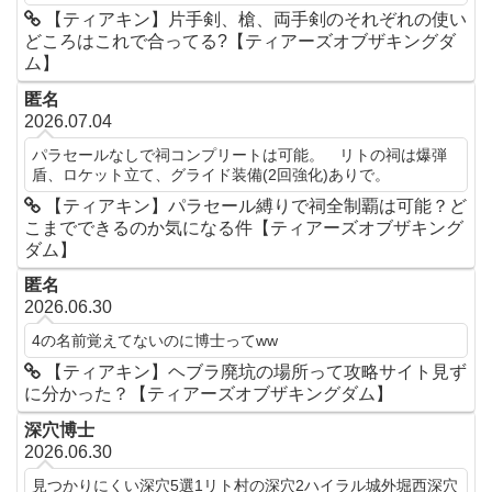
【ティアキン】片手剣、槍、両手剣のそれぞれの使い
どころはこれで合ってる?【ティアーズオブザキングダ
ム】
匿名
2026.07.04
パラセールなしで祠コンプリートは可能。 リトの祠は爆弾
盾、ロケット立て、グライド装備(2回強化)ありで。
【ティアキン】パラセール縛りで祠全制覇は可能？ど
こまでできるのか気になる件【ティアーズオブザキング
ダム】
匿名
2026.06.30
4の名前覚えてないのに博士ってww
【ティアキン】ヘブラ廃坑の場所って攻略サイト見ず
に分かった？【ティアーズオブザキングダム】
深穴博士
2026.06.30
見つかりにくい深穴5選1リト村の深穴2ハイラル城外堀西深穴