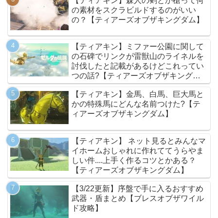
【ティアキン】森人の剣とか槍って何
の素材をスクラビルドするのがいい
の？【ティアーズオブザキングダム】
【ティアキン】ミファー公園に関して
の石碑でリンクが雷獣山のライネルを
討伐したと記載があるけどこれってい
つの話?【ティアーズオブザキングダ
ム】
【ティアキン】金馬、白馬、巨大馬と
かの特殊馬にどんな名前つけた?【テ
ィアーズオブザキングダム】
【ティアキン】 ネット見るとみんなマ
イホームおしゃれに作れててうらやま
しい件....上手く作るコツとかある？
【ティアーズオブザキングダム】
【3/22更新】序盤で手に入るおすすめ
武器・盾まとめ【ブレスオブザワイル
ド攻略】