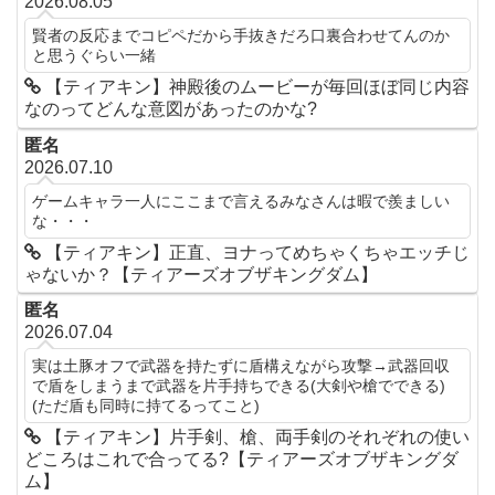
2026.08.05
賢者の反応までコピペだから手抜きだろ口裏合わせてんのか
と思うぐらい一緒
【ティアキン】神殿後のムービーが毎回ほぼ同じ内容
なのってどんな意図があったのかな?
匿名
2026.07.10
ゲームキャラ一人にここまで言えるみなさんは暇で羨ましい
な・・・
【ティアキン】正直、ヨナってめちゃくちゃエッチじ
ゃないか？【ティアーズオブザキングダム】
匿名
2026.07.04
実は土豚オフで武器を持たずに盾構えながら攻撃→武器回収
で盾をしまうまで武器を片手持ちできる(大剣や槍でできる)
(ただ盾も同時に持てるってこと)
【ティアキン】片手剣、槍、両手剣のそれぞれの使い
どころはこれで合ってる?【ティアーズオブザキングダ
ム】