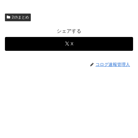
2chまとめ
シェアする
X
コログ速報管理人