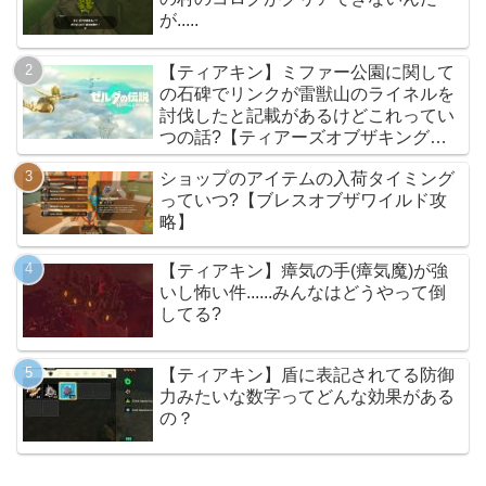
が.....
【ティアキン】ミファー公園に関して
の石碑でリンクが雷獣山のライネルを
討伐したと記載があるけどこれってい
つの話?【ティアーズオブザキングダ
ム】
ショップのアイテムの入荷タイミング
っていつ?【ブレスオブザワイルド攻
略】
【ティアキン】瘴気の手(瘴気魔)が強
いし怖い件......みんなはどうやって倒
してる?
【ティアキン】盾に表記されてる防御
力みたいな数字ってどんな効果がある
の？