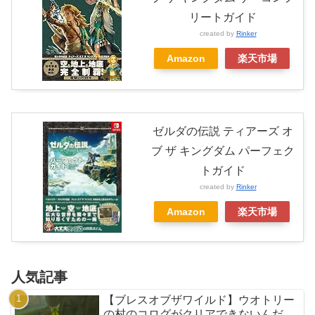
リートガイド
created by
Rinker
Amazon
楽天市場
ゼルダの伝説 ティアーズ オ
ブ ザ キングダム パーフェク
トガイド
created by
Rinker
Amazon
楽天市場
人気記事
【ブレスオブザワイルド】ウオトリー
の村のコログがクリアできないんだ