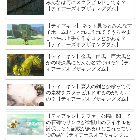
みんなは何にスクラビルドしてる？
【ティアーズオブザキングダム】
【ティアキン】 ネット見るとみんなマ
イホームおしゃれに作れててうらやま
しい件....上手く作るコツとかある？
【ティアーズオブザキングダム】
【ティアキン】金馬、白馬、巨大馬と
かの特殊馬にどんな名前つけた?【テ
ィアーズオブザキングダム】
【ティアキン】森人の剣とか槍って何
の素材をスクラビルドするのがいい
の？【ティアーズオブザキングダム】
【ティアキン】ミファー公園に関して
の石碑でリンクが雷獣山のライネルを
討伐したと記載があるけどこれってい
つの話?【ティアーズオブザキングダ