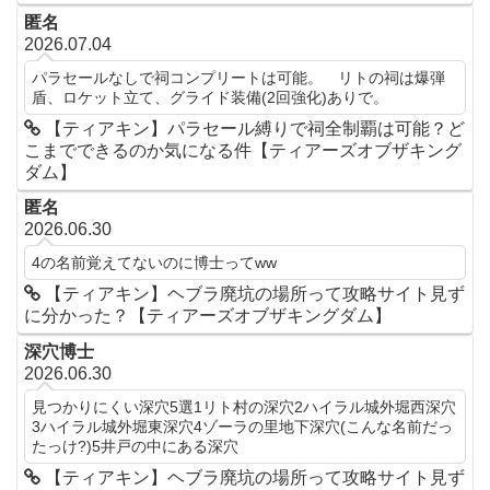
匿名
2026.07.04
パラセールなしで祠コンプリートは可能。 リトの祠は爆弾
盾、ロケット立て、グライド装備(2回強化)ありで。
【ティアキン】パラセール縛りで祠全制覇は可能？ど
こまでできるのか気になる件【ティアーズオブザキング
ダム】
匿名
2026.06.30
4の名前覚えてないのに博士ってww
【ティアキン】ヘブラ廃坑の場所って攻略サイト見ず
に分かった？【ティアーズオブザキングダム】
深穴博士
2026.06.30
見つかりにくい深穴5選1リト村の深穴2ハイラル城外堀西深穴
3ハイラル城外堀東深穴4ゾーラの里地下深穴(こんな名前だっ
たっけ?)5井戸の中にある深穴
【ティアキン】ヘブラ廃坑の場所って攻略サイト見ず