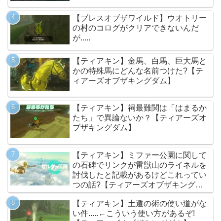
【ブレスオブザワイルド】ウオトリー
の村のコログがクリアできないんだ
が.....
【ティアキン】金馬、白馬、巨大馬と
かの特殊馬にどんな名前つけた?【テ
ィアーズオブザキングダム】
【ティアキン】祠最難関は「はまるか
たち」で異論ないか？【ティアーズオ
ブザキングダム】
【ティアキン】ミファー公園に関して
の石碑でリンクが雷獣山のライネルを
討伐したと記載があるけどこれってい
つの話?【ティアーズオブザキングダ
ム】
【ティアキン】土遁の術の使い道がな
い件.....←こういう使い方があるぞ!