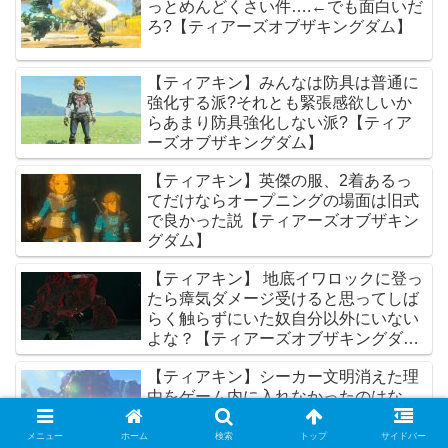
っとめんどくさい件….←でも面白いだ
ろ?【ティアーズオブザキングダム】
【ティアキン】みんなは防具は普通に
強化する派?それとも緊張感欲しいか
らあまり防具強化しない派?【ティア
ーズオブザキングダム】
【ティアキン】英傑の服、2着あるっ
てだけならオープニングの場面は旧式
で良かった説【ティアーズオブザキン
グダム】
【ティアキン】 地底イワロックに登っ
たら瘴気ダメージ受けると思ってしば
らく触らずにいた奴自分以外にいない
よな？【ティアーズオブザキングダ
ム】
【ティアキン】シーカー文明消えた理
由をゲーム内に入れなかったのはな
ぜ?【ティアーズオブザキングダム】
メニュー
ホーム
検索
トップ
サイドバー