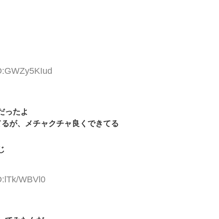
ID:GWZy5KIud
だったよ
てるが、メチャクチャ良くできてる
じ
D:lTk/WBVl0