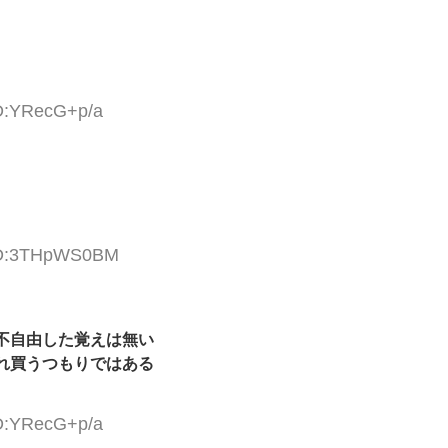
ID:YRecG+p/a
 ID:3THpWS0BM
不自由した覚えは無い
れ買うつもりではある
ID:YRecG+p/a