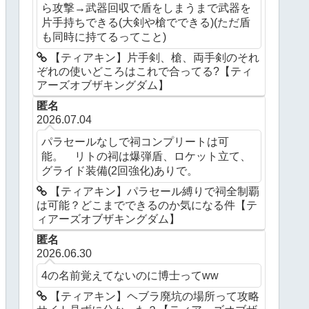
ら攻撃→武器回収で盾をしまうまで武器を
片手持ちできる(大剣や槍でできる)(ただ盾
も同時に持てるってこと)
【ティアキン】片手剣、槍、両手剣のそれ
ぞれの使いどころはこれで合ってる?【ティ
アーズオブザキングダム】
匿名
2026.07.04
パラセールなしで祠コンプリートは可
能。 リトの祠は爆弾盾、ロケット立て、
グライド装備(2回強化)ありで。
【ティアキン】パラセール縛りで祠全制覇
は可能？どこまでできるのか気になる件【テ
ィアーズオブザキングダム】
匿名
2026.06.30
4の名前覚えてないのに博士ってww
【ティアキン】ヘブラ廃坑の場所って攻略