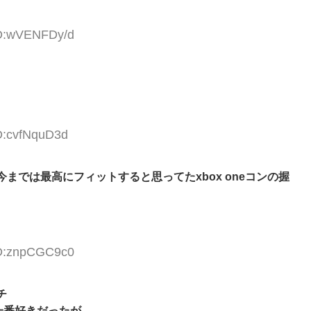
ID:wVENFDy/d
ID:cvfNquD3d
では最高にフィットすると思ってたxbox oneコンの握
ID:znpCGC9c0
チ
一番好きだったが