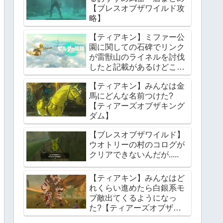
【ブレスオブザワイルド攻
略】
【ティアキン】ミファー公
園に関しての石碑でリンク
が雷獣山のライネルを討伐
したと記載があるけどこれ
っていつの話?【ティアー
【ティアキン】みんなは金
ズオブザキングダム】
馬にどんな名前つけた?
【ティアーズオブザキング
ダム】
【ブレスオブザワイルド】
ウオトリーの村のコログが
クリアできないんだが.....
【ティアキン】みんなはど
れくらい進めたら白銀系モ
ブ敵出てくるようになっ
た?【ティアーズオブザキ
ングダム】