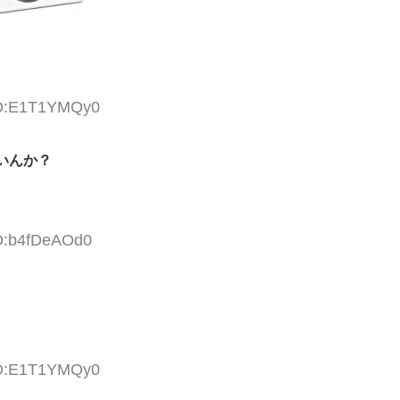
 ID:E1T1YMQy0
いんか？
ID:b4fDeAOd0
 ID:E1T1YMQy0