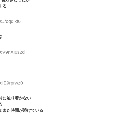
くる
:J/oqdikf0
な
D:V9nXI0s2d
D:IE9rprwz0
村に辿り着かない
る
てまた時間が溶けている