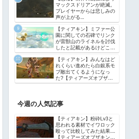
マックスドリアンが絶滅。
プレイヤーからは悲しみの
声が上がる...
【ティアキン】ミファー公
園に関しての石碑でリンク
が雷獣山のライネルを討伐
したと記載があるけどこれ
っていつの話?【ティアー
【ティアキン】みんなはど
ズオブザキングダム】
れくらい進めたら白銀系モ
ブ敵出てくるようになっ
た?【ティアーズオブザキ
ングダム】
今週の人気記事
【ティアキン】粉砕Lv3と
思われる素材でイワロック
殴って比較してみた結果....
【ティアーズオブザキング