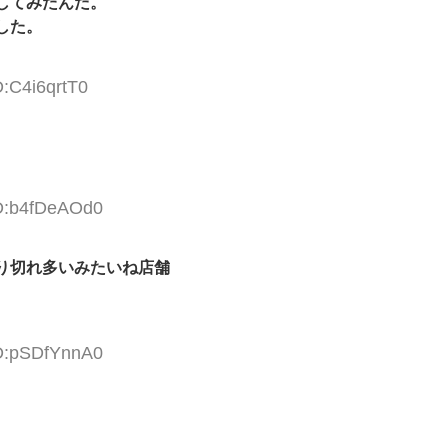
してみたんだ。
した。
D:C4i6qrtT0
ID:b4fDeAOd0
り切れ多いみたいね店舗
ID:pSDfYnnA0