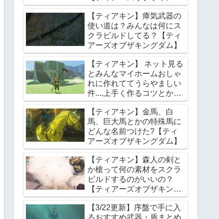
ダム】
【ティアキン】瘴気武器の
使い道は？みんなは何にス
クラビルドしてる？【ティ
アーズオブザキングダム】
【ティアキン】 ネット見る
とみんなマイホームおしゃ
れに作れててうらやましい
件....上手く作るコツとかあ
る？【ティアーズオブザキ
【ティアキン】金馬、白
ングダム】
馬、巨大馬とかの特殊馬に
どんな名前つけた?【ティ
アーズオブザキングダム】
【ティアキン】森人の剣と
か槍って何の素材をスクラ
ビルドするのがいいの？
【ティアーズオブザキング
ダム】
【3/22更新】序盤で手に入
るおすすめ武器・盾まとめ