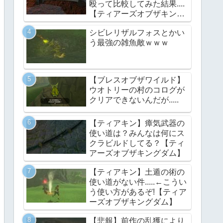
殴って比較してみた結果....
【ティアーズオブザキング
ダム】
シビレリザルフォスとかい
う最強の雑魚敵ｗｗｗ
【ブレスオブザワイルド】
ウオトリーの村のコログが
クリアできないんだが.....
【ティアキン】瘴気武器の
使い道は？みんなは何にス
クラビルドしてる？【ティ
アーズオブザキングダム】
【ティアキン】土遁の術の
使い道がない件.....←こうい
う使い方があるぞ!【ティア
ーズオブザキングダム】
【悲報】前作の乱獲により