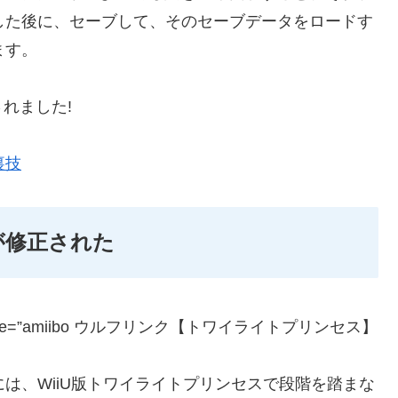
した後に、セーブして、そのセーブデータをロードす
ます。
れました!
裏技
が修正された
=”JP” title=”amiibo ウルフリンク【トワイライトプリンセス】
は、WiiU版トワイライトプリンセスで段階を踏まな