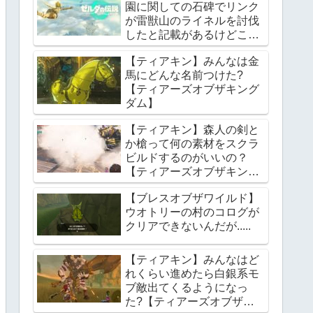
園に関しての石碑でリンク
が雷獣山のライネルを討伐
したと記載があるけどこれ
っていつの話?【ティアー
【ティアキン】みんなは金
ズオブザキングダム】
馬にどんな名前つけた?
【ティアーズオブザキング
ダム】
【ティアキン】森人の剣と
か槍って何の素材をスクラ
ビルドするのがいいの？
【ティアーズオブザキング
ダム】
【ブレスオブザワイルド】
ウオトリーの村のコログが
クリアできないんだが.....
【ティアキン】みんなはど
れくらい進めたら白銀系モ
ブ敵出てくるようになっ
た?【ティアーズオブザキ