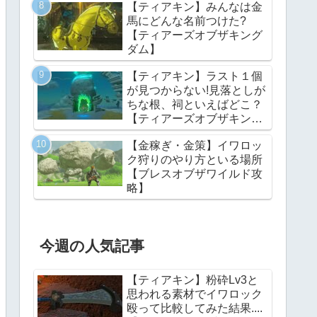
【ティアキン】みんなは金
馬にどんな名前つけた?
【ティアーズオブザキング
ダム】
【ティアキン】ラスト１個
が見つからない!見落としが
ちな根、祠といえばどこ？
【ティアーズオブザキング
ダム】
【金稼ぎ・金策】イワロッ
ク狩りのやり方といる場所
【ブレスオブザワイルド攻
略】
今週の人気記事
【ティアキン】粉砕Lv3と
思われる素材でイワロック
殴って比較してみた結果....