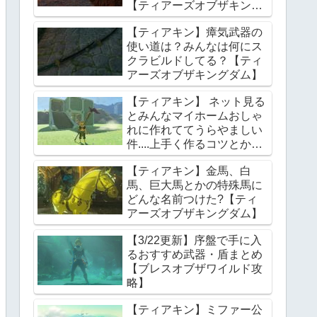
【ティアーズオブザキング
ダム】
【ティアキン】瘴気武器の
使い道は？みんなは何にス
クラビルドしてる？【ティ
アーズオブザキングダム】
【ティアキン】 ネット見る
とみんなマイホームおしゃ
れに作れててうらやましい
件....上手く作るコツとかあ
る？【ティアーズオブザキ
【ティアキン】金馬、白
ングダム】
馬、巨大馬とかの特殊馬に
どんな名前つけた?【ティ
アーズオブザキングダム】
【3/22更新】序盤で手に入
るおすすめ武器・盾まとめ
【ブレスオブザワイルド攻
略】
【ティアキン】ミファー公