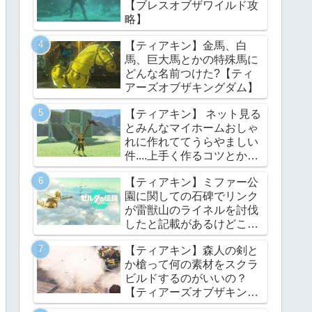
【ブレスオブザワイルド攻
略】
【ティアキン】金馬、白
馬、巨大馬とかの特殊馬に
どんな名前つけた?【ティ
アーズオブザキングダム】
【ティアキン】 ネット見る
とみんなマイホームおしゃ
れに作れててうらやましい
件....上手く作るコツとかあ
る？【ティアーズオブザキ
【ティアキン】ミファー公
ングダム】
園に関しての石碑でリンク
が雷獣山のライネルを討伐
したと記載があるけどこれ
っていつの話?【ティアー
【ティアキン】森人の剣と
ズオブザキングダム】
か槍って何の素材をスクラ
ビルドするのがいいの？
【ティアーズオブザキング
ダム】