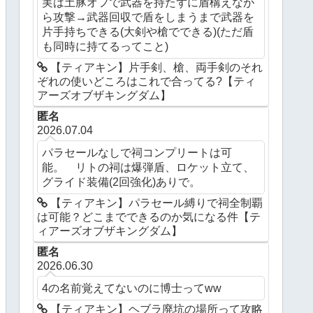
実は土豚オフで武器を持たずに盾構えなが
ら攻撃→武器回収で盾をしまうまで武器を
片手持ちできる(大剣や槍でできる)(ただ盾
も同時に持てるってこと)
【ティアキン】片手剣、槍、両手剣のそれ
ぞれの使いどころはこれで合ってる?【ティ
アーズオブザキングダム】
匿名
2026.07.04
パラセールなしで祠コンプリートは可
能。 リトの祠は爆弾盾、ロケット立て、
グライド装備(2回強化)ありで。
【ティアキン】パラセール縛りで祠全制覇
は可能？どこまでできるのか気になる件【テ
ィアーズオブザキングダム】
匿名
2026.06.30
4の名前覚えてないのに博士ってww
【ティアキン】ヘブラ廃坑の場所って攻略