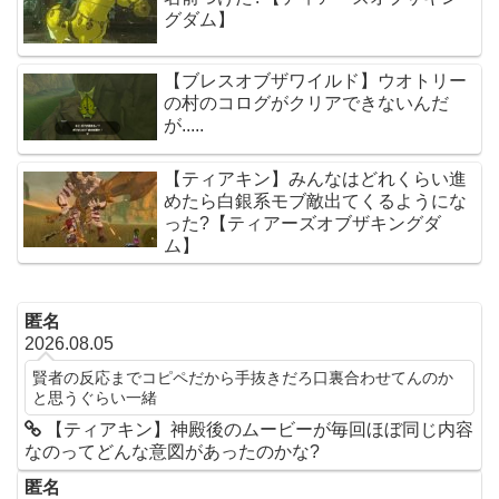
グダム】
【ブレスオブザワイルド】ウオトリー
の村のコログがクリアできないんだ
が.....
【ティアキン】みんなはどれくらい進
めたら白銀系モブ敵出てくるようにな
った?【ティアーズオブザキングダ
ム】
匿名
2026.08.05
賢者の反応までコピペだから手抜きだろ口裏合わせてんのか
と思うぐらい一緒
【ティアキン】神殿後のムービーが毎回ほぼ同じ内容
なのってどんな意図があったのかな?
匿名