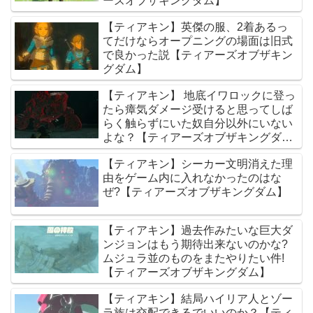
ーズオブザキングダム】
【ティアキン】英傑の服、2着あるっ
てだけならオープニングの場面は旧式
で良かった説【ティアーズオブザキン
グダム】
【ティアキン】 地底イワロックに登っ
たら瘴気ダメージ受けると思ってしば
らく触らずにいた奴自分以外にいない
よな？【ティアーズオブザキングダ
ム】
【ティアキン】シーカー文明消えた理
由をゲーム内に入れなかったのはな
ぜ?【ティアーズオブザキングダム】
【ティアキン】過去作みたいな巨大ダ
ンジョンはもう期待出来ないのかな?
ムジュラ並のものをまたやりたい件!
【ティアーズオブザキングダム】
【ティアキン】結局ハイリア人とゾー
ラ族は交配できるでいいのか？【ティ