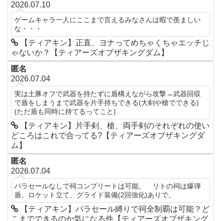
2026.07.10
ゲームキャラ一人にここまで言えるみなさんは暇で羨ましい
な・・・
【ティアキン】正直、ヨナってめちゃくちゃエッチじ
ゃないか？【ティアーズオブザキングダム】
匿名
2026.07.04
実は土豚オフで武器を持たずに盾構えながら攻撃→武器回収
で盾をしまうまで武器を片手持ちできる(大剣や槍でできる)
(ただ盾も同時に持てるってこと)
【ティアキン】片手剣、槍、両手剣のそれぞれの使い
どころはこれで合ってる?【ティアーズオブザキングダ
ム】
匿名
2026.07.04
パラセールなしで祠コンプリートは可能。 リトの祠は爆弾
盾、ロケット立て、グライド装備(2回強化)ありで。
【ティアキン】パラセール縛りで祠全制覇は可能？ど
こまでできるのか気になる件【ティアーズオブザキング