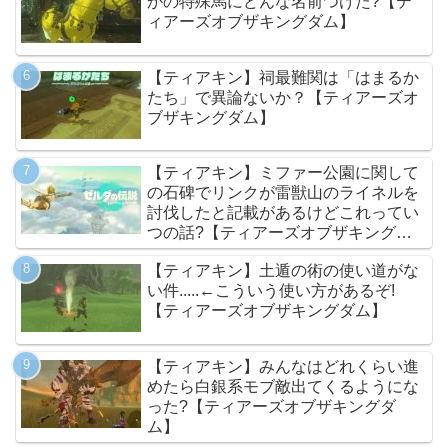
かの特殊馬にどんな名前つけた?【テ
ィアーズオブザキングダム】
【ティアキン】祠最難関は「はまるか
たち」で異論ないか？【ティアーズオ
ブザキングダム】
【ティアキン】ミファー公園に関して
の石碑でリンクが雷獣山のライネルを
討伐したと記載があるけどこれってい
つの話?【ティアーズオブザキングダ
ム】
【ティアキン】土遁の術の使い道がな
い件.....←こういう使い方があるぞ!
【ティアーズオブザキングダム】
【ティアキン】みんなはどれくらい進
めたら白銀系モブ敵出てくるようにな
った?【ティアーズオブザキングダ
ム】