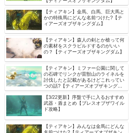
【ティアーズオブザキングダム】
【ティアキン】金馬、白馬、巨大馬と
かの特殊馬にどんな名前つけた?【テ
ィアーズオブザキングダム】
【ティアキン】森人の剣とか槍って何
の素材をスクラビルドするのがいい
の？【ティアーズオブザキングダム】
【ティアキン】ミファー公園に関して
の石碑でリンクが雷獣山のライネルを
討伐したと記載があるけどこれってい
つの話?【ティアーズオブザキングダ
ム】
【3/22更新】序盤で手に入るおすすめ
武器・盾まとめ【ブレスオブザワイル
ド攻略】
【ティアキン】みんなは金馬にどんな
名前つけた?【ティアーズオブザキン