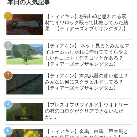
本日の人気記事
【ティアキン】粉砕Lv3と思われる素
材でイワロック殴って比較してみた結
果....【ティアーズオブザキングダム】
【ティアキン】 ネット見るとみんなマ
イホームおしゃれに作れててうらやま
しい件....上手く作るコツとかある？
【ティアーズオブザキングダム】
【ティアキン】瘴気武器の使い道は？
みんなは何にスクラビルドしてる？
【ティアーズオブザキングダム】
【ブレスオブザワイルド】ウオトリー
の村のコログがクリアできないんだ
が.....
【ティアキン】金馬、白馬、巨大馬と