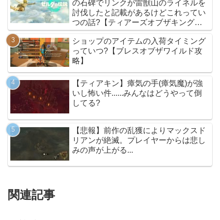
の石碑でリンクが雷獣山のライネルを
討伐したと記載があるけどこれってい
つの話?【ティアーズオブザキングダ
ム】
ショップのアイテムの入荷タイミング
っていつ?【ブレスオブザワイルド攻
略】
【ティアキン】瘴気の手(瘴気魔)が強
いし怖い件......みんなはどうやって倒
してる?
【悲報】前作の乱獲によりマックスド
リアンが絶滅。プレイヤーからは悲し
みの声が上がる...
関連記事