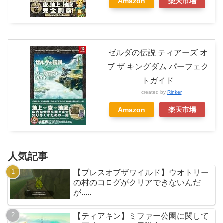
Amazon
楽天市場
ゼルダの伝説 ティアーズ オ
ブ ザ キングダム パーフェク
トガイド
created by
Rinker
Amazon
楽天市場
人気記事
【ブレスオブザワイルド】ウオトリー
の村のコログがクリアできないんだ
が.....
【ティアキン】ミファー公園に関して