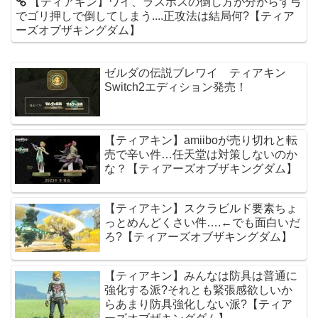
【ティアキン】ワイ、ラスボスの倒し方が分からず弓
でゴリ押しで倒してしまう....正攻法は結局何?【ティア
ーズオブザキングダム】
ゼルダの伝説ブレワイ ティアキン
Switch2エディション発売！
【ティアキン】amiiboが売り切れと転
売で辛い件…任天堂は対策しないのか
な？【ティアーズオブザキングダム】
【ティアキン】スクラビルド要素ちょ
っとめんどくさい件….←でも面白いだ
ろ?【ティアーズオブザキングダム】
【ティアキン】みんなは防具は普通に
強化する派?それとも緊張感欲しいか
らあまり防具強化しない派?【ティア