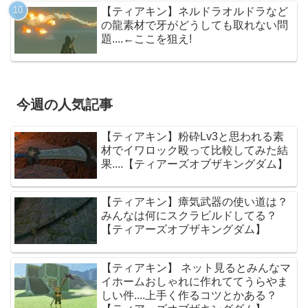
【ティアキン】ネルドラオルドラなど
の龍素材で牙がどうしても取れない問
題....←ここを狙え!
今週の人気記事
【ティアキン】粉砕Lv3と思われる素
材でイワロック殴って比較してみた結
果....【ティアーズオブザキングダム】
【ティアキン】瘴気武器の使い道は？
みんなは何にスクラビルドしてる？
【ティアーズオブザキングダム】
【ティアキン】 ネット見るとみんなマ
イホームおしゃれに作れててうらやま
しい件....上手く作るコツとかある？