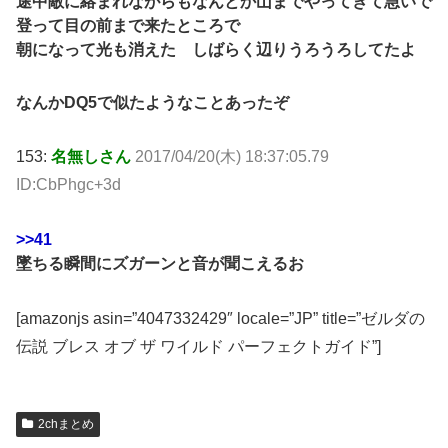
途中敵に絡まれながらもなんとか山までやってきて急いで
登って目の前まで来たところで
朝になって光も消えた しばらく辺りうろうろしてたよ
なんかDQ5で似たようなことあったぞ
153:
名無しさん
2017/04/20(木) 18:37:05.79
ID:CbPhgc+3d
>>41
墜ちる瞬間にズガーンと音が聞こえるお
[amazonjs asin=”4047332429″ locale=”JP” title=”ゼルダの
伝説 ブレス オブ ザ ワイルド パーフェクトガイド”]
2chまとめ