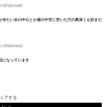
D:MPpIcxidd
か冷たい水の中心とか崖の中空に空いた穴の奥深くも好きだ
D:v5lWeNie0
話になっています
ェアする