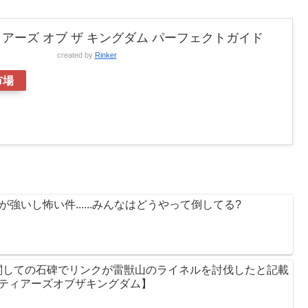
アーズ オブ ザ キングダム パーフェクトガイド
created by
Rinker
市場
強いし怖い件......みんなはどうやって倒してる?
関しての石碑でリンクが雷獣山のライネルを討伐したと記載
【ティアーズオブザキングダム】