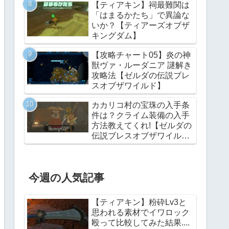
【ティアキン】祠最難関は
「はまるかたち」で異論な
いか？【ティアーズオブザ
キングダム】
【攻略チャート05】炎の神
獣ヴァ・ルーダニア 謎解き
攻略法【ゼルダの伝説ブレ
スオブザワイルド】
カカリコ村の宝珠の入手条
件は？クライム装備の入手
方法教えてくれ!【ゼルダの
伝説ブレスオブザワイル
ド】
今週の人気記事
【ティアキン】粉砕Lv3と
思われる素材でイワロック
殴って比較してみた結果....