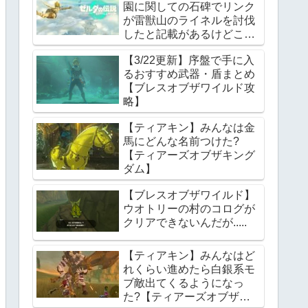
園に関しての石碑でリンク
が雷獣山のライネルを討伐
したと記載があるけどこれ
っていつの話?【ティアー
【3/22更新】序盤で手に入
ズオブザキングダム】
るおすすめ武器・盾まとめ
【ブレスオブザワイルド攻
略】
【ティアキン】みんなは金
馬にどんな名前つけた?
【ティアーズオブザキング
ダム】
【ブレスオブザワイルド】
ウオトリーの村のコログが
クリアできないんだが.....
【ティアキン】みんなはど
れくらい進めたら白銀系モ
ブ敵出てくるようになっ
た?【ティアーズオブザキ