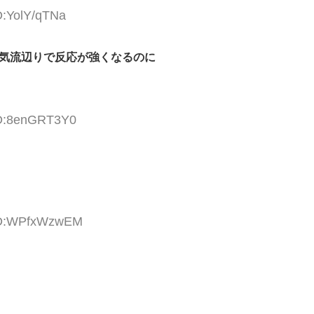
D:YolY/qTNa
昇気流辺りで反応が強くなるのに
ID:8enGRT3Y0
 ID:WPfxWzwEM