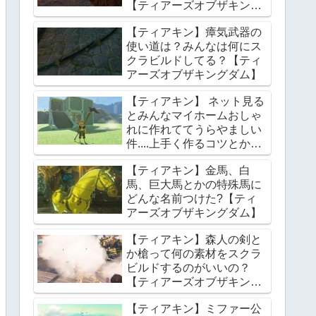
【ティアーズオブザキング
ダム】
【ティアキン】瘴気武器の
使い道は？みんなは何にス
クラビルドしてる？【ティ
アーズオブザキングダム】
【ティアキン】 ネット見る
とみんなマイホームおしゃ
れに作れててうらやましい
件....上手く作るコツとかあ
る？【ティアーズオブザキ
【ティアキン】金馬、白
ングダム】
馬、巨大馬とかの特殊馬に
どんな名前つけた?【ティ
アーズオブザキングダム】
【ティアキン】森人の剣と
か槍って何の素材をスクラ
ビルドするのがいいの？
【ティアーズオブザキング
ダム】
【ティアキン】ミファー公