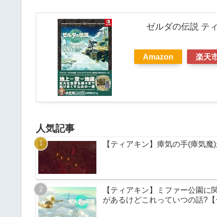
ゼルダの伝説 ティ
Amazon
楽天
人気記事
【ティアキン】瘴気の手(瘴気魔)が
【ティアキン】ミファー公園に
があるけどこれっていつの話?