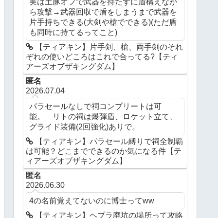
実は土豚オフで武器を持たずに盾構えなが
ら攻撃→武器回収で盾をしまうまで武器を
片手持ちできる(大剣や槍でできる)(ただ盾
も同時に持てるってこと)
【ティアキン】片手剣、槍、両手剣のそれ
ぞれの使いどころはこれで合ってる?【ティ
アーズオブザキングダム】
匿名
2026.07.04
パラセールなしで祠コンプリートは可
能。 リトの祠は爆弾盾、ロケット立て、
グライド装備(2回強化)ありで。
【ティアキン】パラセール縛りで祠全制覇
は可能？どこまでできるのか気になる件【テ
ィアーズオブザキングダム】
匿名
2026.06.30
4の名前覚えてないのに博士ってww
【ティアキン】ヘブラ廃坑の場所って攻略