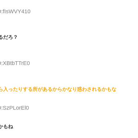
ID:fIsWVY410
るだろ？
D:XBtbTTrE0
ら入ったりする所があるからかなり惑わされるかもな
D:SzPLorEl0
かもね