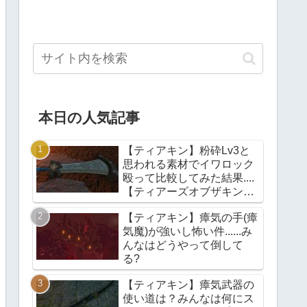
本日の人気記事
【ティアキン】粉砕Lv3と
思われる素材でイワロック
殴って比較してみた結果....
【ティアーズオブザキング
ダム】
【ティアキン】瘴気の手(瘴
気魔)が強いし怖い件......み
んなはどうやって倒して
る?
【ティアキン】瘴気武器の
使い道は？みんなは何にス