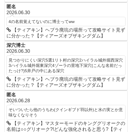
匿名
2026.06.30
4の名前覚えてないのに博士ってww
【ティアキン】ヘブラ廃坑の場所って攻略サイト見ず
に分かった？【ティアーズオブザキングダム】
深穴博士
2026.06.30
見つかりにくい深穴5選1リト村の深穴2ハイラル城外堀西深穴
3ハイラル城外堀東深穴4ゾーラの里地下深穴(こんな名前だっ
たっけ?)5井戸の中にある深穴
【ティアキン】ヘブラ廃坑の場所って攻略サイト見ず
に分かった？【ティアーズオブザキングダム】
匿名
2026.06.28
そいついたら他のうちわ(クインギブド羽以外)と水の実とか意
味なくなりそう
【ティアキン】マスターモードのキンググリオークの
名前は○○グリオーク?!どんな強化されると思う?【ティ