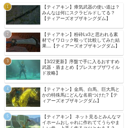
【ティアキン】瘴気武器の使い道は？
みんなは何にスクラビルドしてる？
【ティアーズオブザキングダム】
【ティアキン】粉砕Lv3と思われる素
材でイワロック殴って比較してみた結
果....【ティアーズオブザキングダム】
【3/22更新】序盤で手に入るおすすめ
武器・盾まとめ【ブレスオブザワイル
ド攻略】
【ティアキン】金馬、白馬、巨大馬と
かの特殊馬にどんな名前つけた?【テ
ィアーズオブザキングダム】
【ティアキン】 ネット見るとみんなマ
イホームおしゃれに作れててうらやま