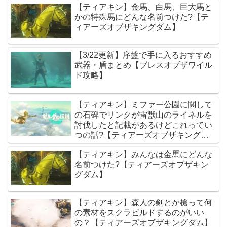
【ティアキン】金馬、白馬、巨大馬と
かの特殊馬にどんな名前つけた?【テ
ィアーズオブザキングダム】
【3/22更新】序盤で手に入るおすすめ
武器・盾まとめ【ブレスオブザワイル
ド攻略】
【ティアキン】ミファー公園に関して
の石碑でリンクが雷獣山のライネルを
討伐したと記載があるけどこれってい
つの話?【ティアーズオブザキングダ
ム】
【ティアキン】みんなは金馬にどんな
名前つけた?【ティアーズオブザキン
グダム】
【ティアキン】森人の剣とか槍って何
の素材をスクラビルドするのがいい
の？【ティアーズオブザキングダム】