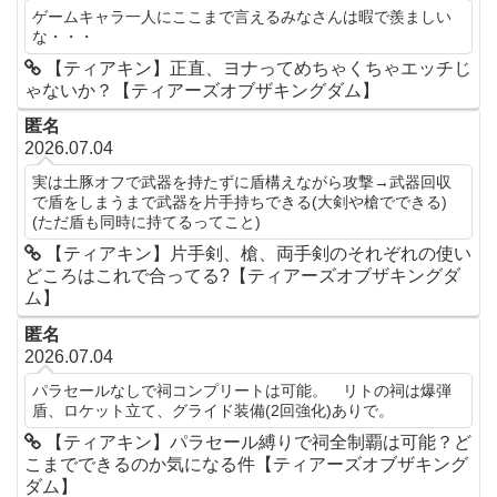
ゲームキャラ一人にここまで言えるみなさんは暇で羨ましい
な・・・
【ティアキン】正直、ヨナってめちゃくちゃエッチじ
ゃないか？【ティアーズオブザキングダム】
匿名
2026.07.04
実は土豚オフで武器を持たずに盾構えながら攻撃→武器回収
で盾をしまうまで武器を片手持ちできる(大剣や槍でできる)
(ただ盾も同時に持てるってこと)
【ティアキン】片手剣、槍、両手剣のそれぞれの使い
どころはこれで合ってる?【ティアーズオブザキングダ
ム】
匿名
2026.07.04
パラセールなしで祠コンプリートは可能。 リトの祠は爆弾
盾、ロケット立て、グライド装備(2回強化)ありで。
【ティアキン】パラセール縛りで祠全制覇は可能？ど
こまでできるのか気になる件【ティアーズオブザキング
ダム】