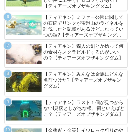
しい件....上手く作るコツとかある？
【ティアーズオブザキングダム】
【ティアキン】ミファー公園に関して
の石碑でリンクが雷獣山のライネルを
討伐したと記載があるけどこれってい
つの話?【ティアーズオブザキングダ
ム】
【ティアキン】森人の剣とか槍って何
の素材をスクラビルドするのがいい
の？【ティアーズオブザキングダム】
【ティアキン】みんなは金馬にどんな
名前つけた?【ティアーズオブザキン
グダム】
【ティアキン】ラスト１個が見つから
ない!見落としがちな根、祠といえばど
こ？【ティアーズオブザキングダム】
【金稼ぎ・金策】イワロック狩りのや