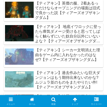
【ティアキン】英傑の服、2着あるっ
てだけならオープニングの場面は旧式
で良かった説【ティアーズオブザキン
グダム】
【ティアキン】 地底イワロックに登っ
たら瘴気ダメージ受けると思ってしば
らく触らずにいた奴自分以外にいない
よな？【ティアーズオブザキングダ
ム】
【ティアキン】シーカー文明消えた理
由をゲーム内に入れなかったのはな
ぜ?【ティアーズオブザキングダム】
【ティアキン】過去作みたいな巨大ダ
ンジョンはもう期待出来ないのかな?
ムジュラ並のものをまたやりたい件!
【ティアーズオブザキングダム】
【ティアキン】結局ハイリア人とゾー
ラ族は交配できるでいいのか？【ティ
メニュー
ホーム
検索
トップ
サイドバー
アーズオブザキングダム】