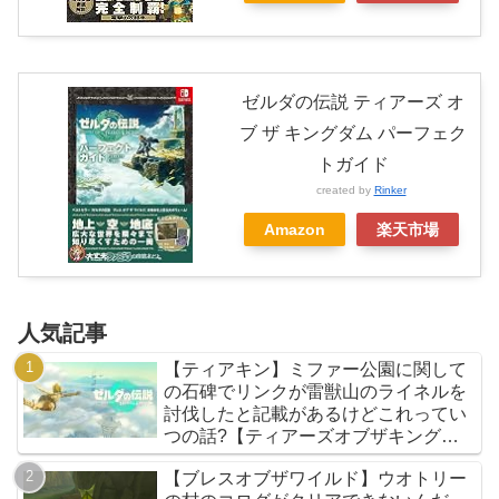
ゼルダの伝説 ティアーズ オ
ブ ザ キングダム パーフェク
トガイド
created by
Rinker
Amazon
楽天市場
人気記事
【ティアキン】ミファー公園に関して
の石碑でリンクが雷獣山のライネルを
討伐したと記載があるけどこれってい
つの話?【ティアーズオブザキングダ
ム】
【ブレスオブザワイルド】ウオトリー