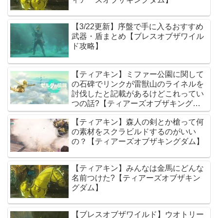
【3/22更新】序盤で手に入るおすすめ
武器・盾まとめ【ブレスオブザワイル
ド攻略】
【ティアキン】ミファー公園に関して
の石碑でリンクが雷獣山のライネルを
討伐したと記載があるけどこれってい
つの話?【ティアーズオブザキングダ
ム】
【ティアキン】森人の剣とか槍って何
の素材をスクラビルドするのがいい
の？【ティアーズオブザキングダム】
【ティアキン】みんなは金馬にどんな
名前つけた?【ティアーズオブザキン
グダム】
【ブレスオブザワイルド】ウオトリー