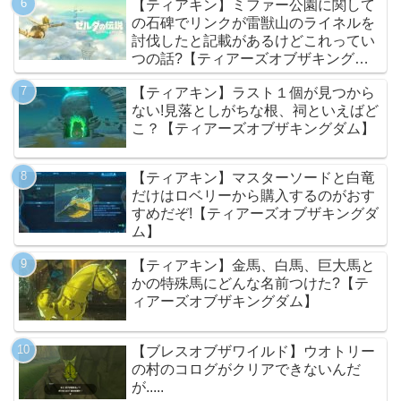
【ティアキン】ミファー公園に関して
の石碑でリンクが雷獣山のライネルを
討伐したと記載があるけどこれってい
つの話?【ティアーズオブザキングダ
ム】
【ティアキン】ラスト１個が見つから
ない!見落としがちな根、祠といえばど
こ？【ティアーズオブザキングダム】
【ティアキン】マスターソードと白竜
だけはロベリーから購入するのがおす
すめだぞ!【ティアーズオブザキングダ
ム】
【ティアキン】金馬、白馬、巨大馬と
かの特殊馬にどんな名前つけた?【テ
ィアーズオブザキングダム】
【ブレスオブザワイルド】ウオトリー
の村のコログがクリアできないんだ
が.....