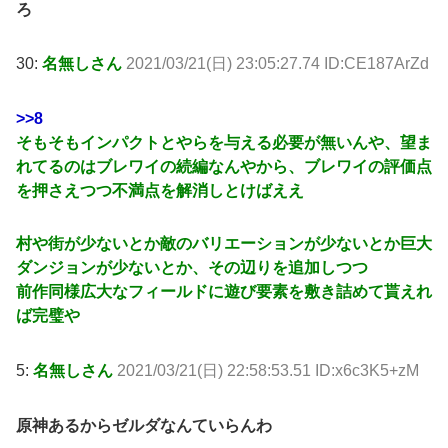
ろ
30:
名無しさん
2021/03/21(日) 23:05:27.74 ID:CE187ArZd
>>8
そもそもインパクトとやらを与える必要が無いんや、望ま
れてるのはブレワイの続編なんやから、ブレワイの評価点
を押さえつつ不満点を解消しとけばええ
村や街が少ないとか敵のバリエーションが少ないとか巨大
ダンジョンが少ないとか、その辺りを追加しつつ
前作同様広大なフィールドに遊び要素を敷き詰めて貰えれ
ば完璧や
5:
名無しさん
2021/03/21(日) 22:58:53.51 ID:x6c3K5+zM
原神あるからゼルダなんていらんわ