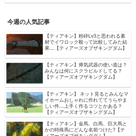
今週の人気記事
【ティアキン】粉砕Lv3と思われる素
材でイワロック殴って比較してみた結
果....【ティアーズオブザキングダム】
【ティアキン】瘴気武器の使い道は？
みんなは何にスクラビルドしてる？
【ティアーズオブザキングダム】
【ティアキン】 ネット見るとみんなマ
イホームおしゃれに作れててうらやま
しい件....上手く作るコツとかある？
【ティアーズオブザキングダム】
【ティアキン】金馬、白馬、巨大馬と
かの特殊馬にどんな名前つけた?【テ
ィアーズオブザキングダム】