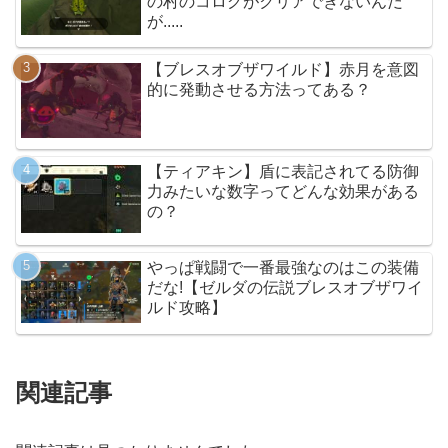
の村のコログがクリアできないんだ
が.....
【ブレスオブザワイルド】赤月を意図
的に発動させる方法ってある？
【ティアキン】盾に表記されてる防御
力みたいな数字ってどんな効果がある
の？
やっぱ戦闘で一番最強なのはこの装備
だな!【ゼルダの伝説ブレスオブザワイ
ルド攻略】
関連記事