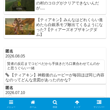
の村のコログがクリアできないんだ
が.....
【ティアキン】みんなはどれくらい進
めたら白銀系モブ敵出てくるようにな
った?【ティアーズオブザキングダ
ム】
匿名
2026.08.05
賢者の反応までコピペだから手抜きだろ口裏合わせてんのか
と思うぐらい一緒
【ティアキン】神殿後のムービーが毎回ほぼ同じ内容
なのってどんな意図があったのかな?
匿名
2026.07.10
ゲームキャラ一人にここまで言えるみなさんは暇で羨ましい
な・・・
メニュー
ホーム
検索
トップ
サイドバー