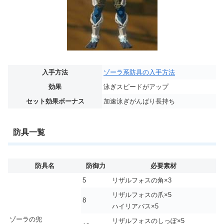
入手方法
ゾーラ系防具の入手方法
効果
泳ぎスピードがアップ
セット効果ボーナス
加速泳ぎがんばり長持ち
防具一覧
防具名
防御力
必要素材
5
リザルフォスの角×3
リザルフォスの爪×5
8
ハイリアバス×5
ゾーラの兜
リザルフォスのしっぽ×5