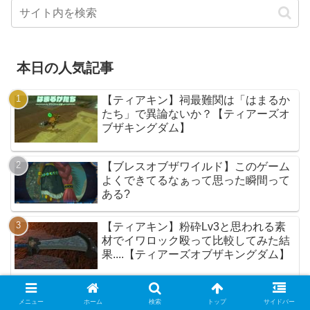
本日の人気記事
【ティアキン】祠最難関は「はまるか
たち」で異論ないか？【ティアーズオ
ブザキングダム】
【ブレスオブザワイルド】このゲーム
よくできてるなぁって思った瞬間って
ある?
【ティアキン】粉砕Lv3と思われる素
材でイワロック殴って比較してみた結
果....【ティアーズオブザキングダム】
シビレリザルフォスとかいう最強の雑
メニュー
ホーム
検索
トップ
サイドバー
魚敵ｗｗｗ