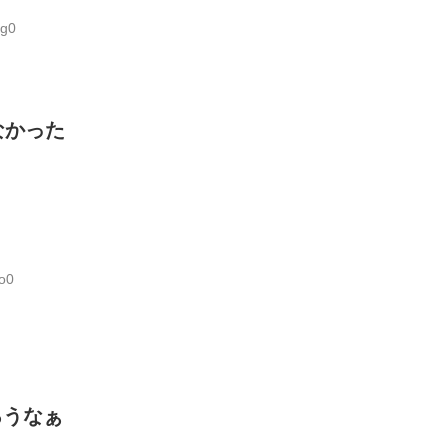
Tg0
なかった
o0
ろうなぁ