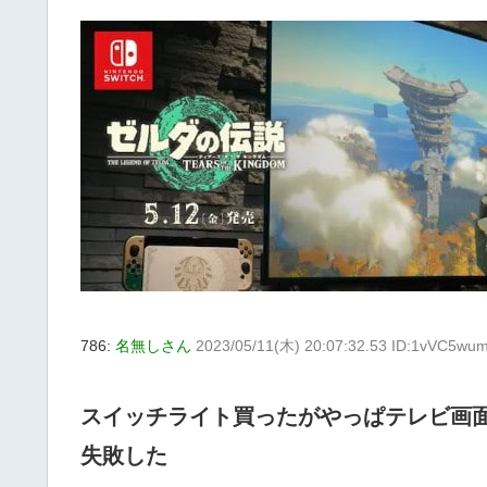
786:
名無しさん
2023/05/11(木) 20:07:32.53 ID:1vVC5wu
スイッチライト買ったがやっぱテレビ画
失敗した