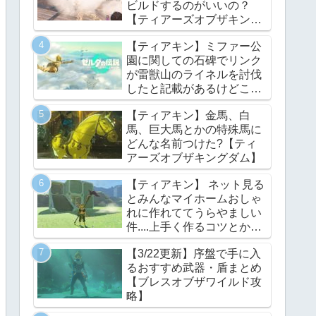
ビルドするのがいいの？
【ティアーズオブザキング
ダム】
【ティアキン】ミファー公
園に関しての石碑でリンク
が雷獣山のライネルを討伐
したと記載があるけどこれ
っていつの話?【ティアー
【ティアキン】金馬、白
ズオブザキングダム】
馬、巨大馬とかの特殊馬に
どんな名前つけた?【ティ
アーズオブザキングダム】
【ティアキン】 ネット見る
とみんなマイホームおしゃ
れに作れててうらやましい
件....上手く作るコツとかあ
る？【ティアーズオブザキ
【3/22更新】序盤で手に入
ングダム】
るおすすめ武器・盾まとめ
【ブレスオブザワイルド攻
略】