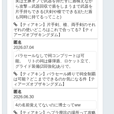
実は土豚オフで武器を持たずに盾構えなが
ら攻撃→武器回収で盾をしまうまで武器を
片手持ちできる(大剣や槍でできる)(ただ盾
も同時に持てるってこと)
【ティアキン】片手剣、槍、両手剣のそれ
ぞれの使いどころはこれで合ってる?【ティ
アーズオブザキングダム】
匿名
2026.07.04
パラセールなしで祠コンプリートは可
能。 リトの祠は爆弾盾、ロケット立て、
グライド装備(2回強化)ありで。
【ティアキン】パラセール縛りで祠全制覇
は可能？どこまでできるのか気になる件【テ
ィアーズオブザキングダム】
匿名
2026.06.30
4の名前覚えてないのに博士ってww
【ティアキン】ヘブラ廃坑の場所って攻略