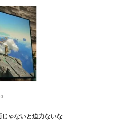
m0
面じゃないと迫力ないな