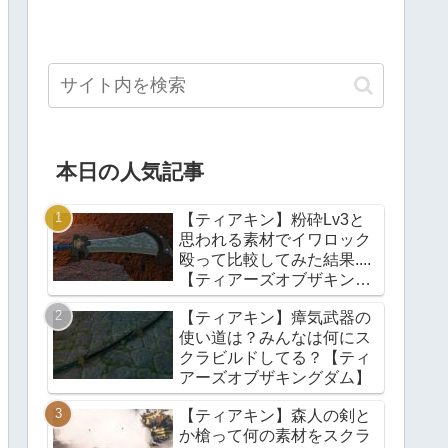
本日の人気記事
【ティアキン】粉砕Lv3と
思われる素材でイワロック
殴って比較してみた結果....
【ティアーズオブザキング
ダム】
【ティアキン】瘴気武器の
使い道は？みんなは何にス
クラビルドしてる？【ティ
アーズオブザキングダム】
【ティアキン】森人の剣と
か槍って何の素材をスクラ