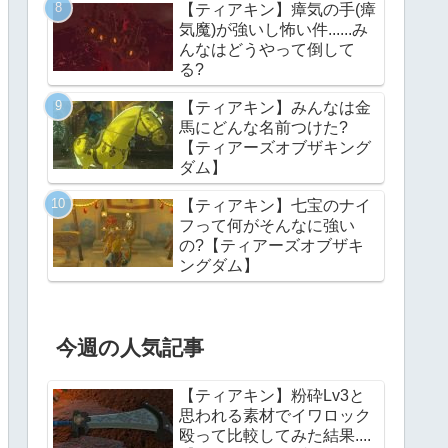
【ティアキン】瘴気の手(瘴
気魔)が強いし怖い件......み
んなはどうやって倒して
る?
【ティアキン】みんなは金
馬にどんな名前つけた?
【ティアーズオブザキング
ダム】
【ティアキン】七宝のナイ
フって何がそんなに強い
の?【ティアーズオブザキ
ングダム】
今週の人気記事
【ティアキン】粉砕Lv3と
思われる素材でイワロック
殴って比較してみた結果....