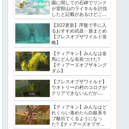
園に関しての石碑でリンク
が雷獣山のライネルを討伐
したと記載があるけどこれ
っていつの話?【ティアー
【3/22更新】序盤で手に入
ズオブザキングダム】
るおすすめ武器・盾まとめ
【ブレスオブザワイルド攻
略】
【ティアキン】みんなは金
馬にどんな名前つけた?
【ティアーズオブザキング
ダム】
【ブレスオブザワイルド】
ウオトリーの村のコログが
クリアできないんだが.....
【ティアキン】みんなはど
れくらい進めたら白銀系モ
ブ敵出てくるようになっ
た?【ティアーズオブザキ