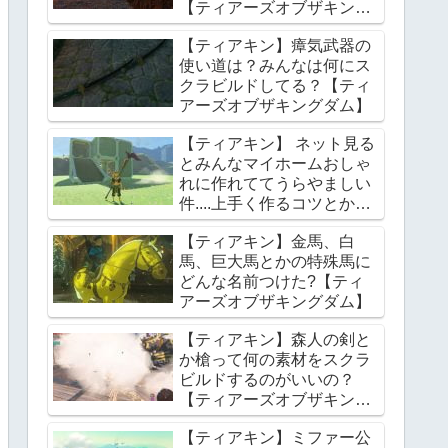
【ティアーズオブザキング
ダム】
【ティアキン】瘴気武器の
使い道は？みんなは何にス
クラビルドしてる？【ティ
アーズオブザキングダム】
【ティアキン】 ネット見る
とみんなマイホームおしゃ
れに作れててうらやましい
件....上手く作るコツとかあ
る？【ティアーズオブザキ
【ティアキン】金馬、白
ングダム】
馬、巨大馬とかの特殊馬に
どんな名前つけた?【ティ
アーズオブザキングダム】
【ティアキン】森人の剣と
か槍って何の素材をスクラ
ビルドするのがいいの？
【ティアーズオブザキング
ダム】
【ティアキン】ミファー公