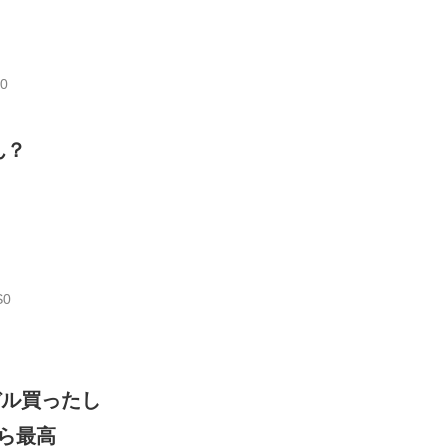
L0
ん？
S0
デル買ったし
ら最高