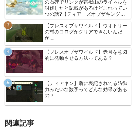
の石碑でリンクが雷獣山のライネルを
討伐したと記載があるけどこれってい
つの話?【ティアーズオブザキングダ
ム】
【ブレスオブザワイルド】ウオトリー
の村のコログがクリアできないんだ
が.....
【ブレスオブザワイルド】赤月を意図
的に発動させる方法ってある？
【ティアキン】盾に表記されてる防御
力みたいな数字ってどんな効果がある
の？
関連記事