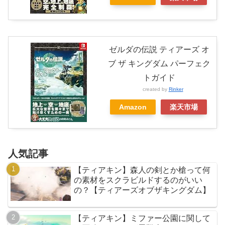
ゼルダの伝説 ティアーズ オ
ブ ザ キングダム パーフェク
トガイド
created by
Rinker
Amazon
楽天市場
人気記事
【ティアキン】森人の剣とか槍って何
の素材をスクラビルドするのがいい
の？【ティアーズオブザキングダム】
【ティアキン】ミファー公園に関して