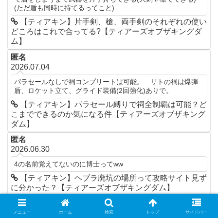
(ただ盾も同時に持てるってこと)
【ティアキン】片手剣、槍、両手剣のそれぞれの使い
どころはこれで合ってる?【ティアーズオブザキングダ
ム】
匿名
2026.07.04
パラセールなしで祠コンプリートは可能。 リトの祠は爆弾
盾、ロケット立て、グライド装備(2回強化)ありで。
【ティアキン】パラセール縛りで祠全制覇は可能？ど
こまでできるのか気になる件【ティアーズオブザキング
ダム】
匿名
2026.06.30
4の名前覚えてないのに博士ってww
【ティアキン】ヘブラ廃坑の場所って攻略サイト見ず
に分かった？【ティアーズオブザキングダム】
深穴博士
2026.06.30
メニュー
ホーム
検索
トップ
サイドバー