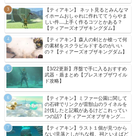
【ティアキン】 ネット見るとみんなマ
イホームおしゃれに作れててうらやま
しい件....上手く作るコツとかある？
【ティアーズオブザキングダム】
【ティアキン】森人の剣とか槍って何
の素材をスクラビルドするのがいい
の？【ティアーズオブザキングダム】
【3/22更新】序盤で手に入るおすすめ
武器・盾まとめ【ブレスオブザワイル
ド攻略】
【ティアキン】ミファー公園に関して
の石碑でリンクが雷獣山のライネルを
討伐したと記載があるけどこれってい
つの話?【ティアーズオブザキングダ
ム】
【ティアキン】ラスト１個が見つから
ない!見落としがちな根、祠といえばど