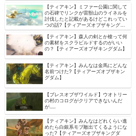
【ティアキン】ミファー公園に関して
の石碑でリンクが雷獣山のライネルを
討伐したと記載があるけどこれってい
つの話?【ティアーズオブザキングダ
ム】
【ティアキン】森人の剣とか槍って何
の素材をスクラビルドするのがいい
の？【ティアーズオブザキングダム】
【ティアキン】みんなは金馬にどんな
名前つけた?【ティアーズオブザキン
グダム】
【ブレスオブザワイルド】ウオトリー
の村のコログがクリアできないんだ
が.....
【ティアキン】みんなはどれくらい進
めたら白銀系モブ敵出てくるようにな
った?【ティアーズオブザキングダ