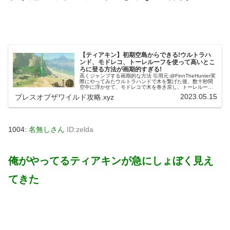
【ティアキン】初期空島からできる!ウルトラハ
ンド、モドレコ、トーレルーフを使って高いとこ
ろに登る方法が画期的すぎる!
高くジャンプする画期的な方法 引用元:@FinnTheHunter実
際にやってみたウルトラハンドで木を繋げた後、数十秒間
空中に浮かせて、モドレコで木を巻き戻し、トーレルーフ
を使えば、一気に木の頂点まで登ることが可能です!海外の
2023.05.15
ブレスオブザワイルド攻略.xyz
みんなの反応は...
1004:
名無しさん
ID:zelda
俺がやってるティアキンが急にしょぼく見え
てきた