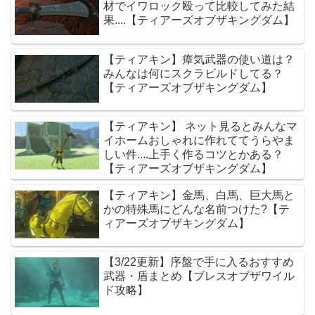
材でイワロック殴って比較してみた結
果....【ティアーズオブザキングダム】
【ティアキン】瘴気武器の使い道は？
みんなは何にスクラビルドしてる？
【ティアーズオブザキングダム】
【ティアキン】 ネット見るとみんなマ
イホームおしゃれに作れててうらやま
しい件....上手く作るコツとかある？
【ティアーズオブザキングダム】
【ティアキン】金馬、白馬、巨大馬と
かの特殊馬にどんな名前つけた?【テ
ィアーズオブザキングダム】
【3/22更新】序盤で手に入るおすすめ
武器・盾まとめ【ブレスオブザワイル
ド攻略】