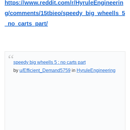
https://www.reddit.com/r/HyruleEngineerin
g/comments/15tbieo/speedy_big_wheells_5
_no_carts_part/
speedy big wheells 5 : no carts part
by
u/Efficient_Demand5759
in
HyruleEngineering