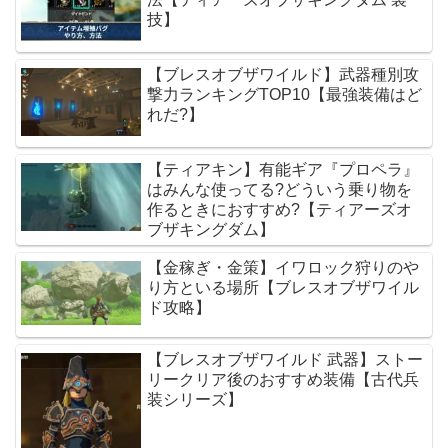
技】
【ブレスオブザワイルド】武器種別攻
撃力ランキングTOP10【最強装備はど
れだ?】
【ティアキン】有能ギア『プロペラ』
はみんな使ってる?どういう乗り物を
作るときにおすすめ?【ティアーズオ
ブザキングダム】
【金稼ぎ・金策】イワロック狩りのや
り方といる場所【ブレスオブザワイル
ド攻略】
【ブレスオブザワイルド 武器】ストー
リークリア後のおすすめ装備【古代兵
装シリーズ】