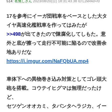
514:
名無しさん
2023/08/20(日) 18:31:43.38 ID:L2kR4d+/0
17を参考にイーガ団戦車をベースとした大タ
イヤ高速化檻戦車を作ってはみたが
>>498
が出てきたので陳腐化してしもた。意
外と底が擦って走行不可能に陥るので改善余
地ありだな
https://i.imgur.com/NaFQbUA.mp4
車体下への異物巻き込み対策としてゴレ頭大
砲を搭載。コウテイヒグマは無理だったけ
ど、
セツゲンオオカミ、タバンタヘラジカ、イー