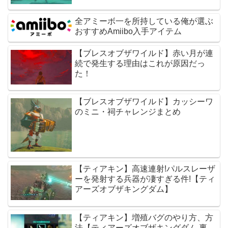
全アミーボ一を所持している俺が選ぶ
おすすめAmiibo入手アイテム
【ブレスオブザワイルド】赤い月が連
続で発生する理由はこれが原因だっ
た！
【ブレスオブザワイルド】カッシーワ
のミニ・祠チャレンジまとめ
【ティアキン】高速連射!パルスレーザ
ーを発射する兵器が凄すぎる件!【ティ
アーズオブザキングダム】
【ティアキン】増殖バグのやり方、方
法【ティアーズオブザキングダム 裏