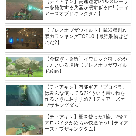
【ティアキン】高速連射!パルスレーザ
ーを発射する兵器が凄すぎる件!【ティ
アーズオブザキングダム】
【ブレスオブザワイルド】武器種別攻
撃力ランキングTOP10【最強装備はど
れだ?】
【金稼ぎ・金策】イワロック狩りのや
り方といる場所【ブレスオブザワイル
ド攻略】
【ティアキン】有能ギア『プロペラ』
はみんな使ってる?どういう乗り物を
作るときにおすすめ?【ティアーズオ
ブザキングダム】
【ティアキン】柵を使った1輪、2輪エ
アロバイクがめちゃ快適そう!【ティア
ーズオブザキングダム】