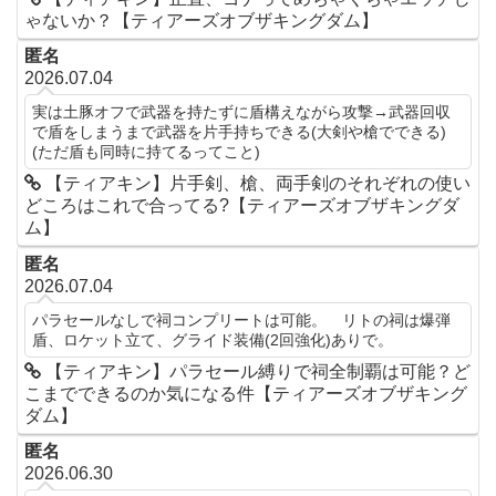
ゃないか？【ティアーズオブザキングダム】
匿名
2026.07.04
実は土豚オフで武器を持たずに盾構えながら攻撃→武器回収
で盾をしまうまで武器を片手持ちできる(大剣や槍でできる)
(ただ盾も同時に持てるってこと)
【ティアキン】片手剣、槍、両手剣のそれぞれの使い
どころはこれで合ってる?【ティアーズオブザキングダ
ム】
匿名
2026.07.04
パラセールなしで祠コンプリートは可能。 リトの祠は爆弾
盾、ロケット立て、グライド装備(2回強化)ありで。
【ティアキン】パラセール縛りで祠全制覇は可能？ど
こまでできるのか気になる件【ティアーズオブザキング
ダム】
匿名
2026.06.30