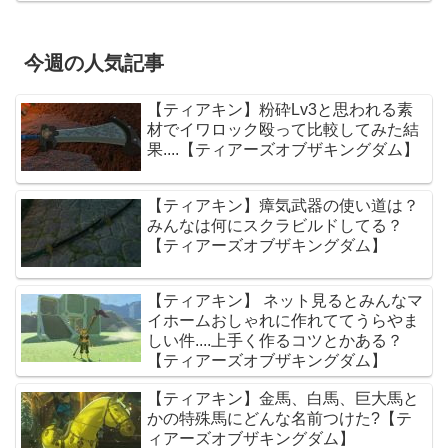
今週の人気記事
【ティアキン】粉砕Lv3と思われる素
材でイワロック殴って比較してみた結
果....【ティアーズオブザキングダム】
【ティアキン】瘴気武器の使い道は？
みんなは何にスクラビルドしてる？
【ティアーズオブザキングダム】
【ティアキン】 ネット見るとみんなマ
イホームおしゃれに作れててうらやま
しい件....上手く作るコツとかある？
【ティアーズオブザキングダム】
【ティアキン】金馬、白馬、巨大馬と
かの特殊馬にどんな名前つけた?【テ
ィアーズオブザキングダム】