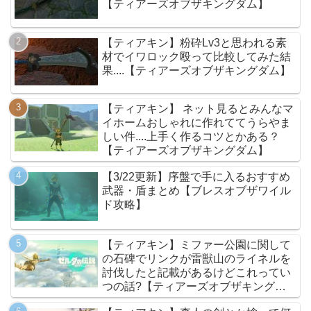
【ティアーズオブザキングダム】
【ティアキン】粉砕Lv3と思われる素
材でイワロック殴って比較してみた結
果....【ティアーズオブザキングダム】
【ティアキン】 ネット見るとみんなマ
イホームおしゃれに作れててうらやま
しい件....上手く作るコツとかある？
【ティアーズオブザキングダム】
【3/22更新】序盤で手に入るおすすめ
武器・盾まとめ【ブレスオブザワイル
ド攻略】
【ティアキン】ミファー公園に関して
の石碑でリンクが雷獣山のライネルを
討伐したと記載があるけどこれってい
つの話?【ティアーズオブザキングダ
ム】