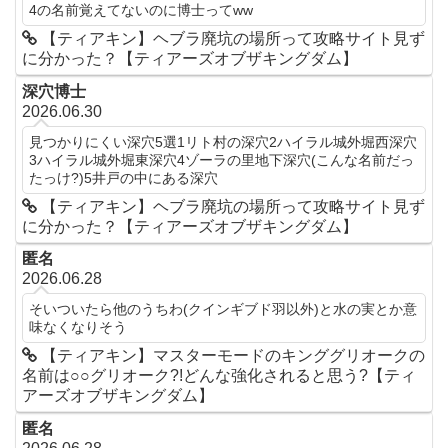
4の名前覚えてないのに博士ってww
【ティアキン】ヘブラ廃坑の場所って攻略サイト見ず
に分かった？【ティアーズオブザキングダム】
深穴博士
2026.06.30
見つかりにくい深穴5選1リト村の深穴2ハイラル城外堀西深穴
3ハイラル城外堀東深穴4ゾーラの里地下深穴(こんな名前だっ
たっけ?)5井戸の中にある深穴
【ティアキン】ヘブラ廃坑の場所って攻略サイト見ず
に分かった？【ティアーズオブザキングダム】
匿名
2026.06.28
そいついたら他のうちわ(クインギブド羽以外)と水の実とか意
味なくなりそう
【ティアキン】マスターモードのキンググリオークの
名前は○○グリオーク?!どんな強化されると思う?【ティ
アーズオブザキングダム】
匿名