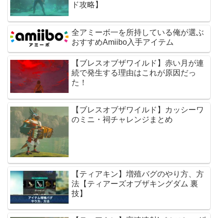
ド攻略】
全アミーボ一を所持している俺が選ぶ
おすすめAmiibo入手アイテム
【ブレスオブザワイルド】赤い月が連
続で発生する理由はこれが原因だっ
た！
【ブレスオブザワイルド】カッシーワ
のミニ・祠チャレンジまとめ
【ティアキン】増殖バグのやり方、方
法【ティアーズオブザキングダム 裏
技】