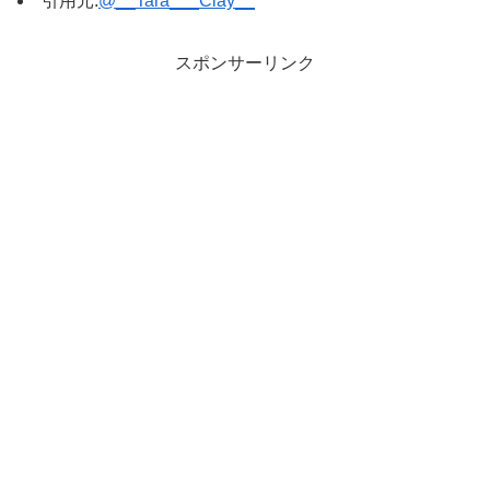
引用元:
@__Tara___Clay__
スポンサーリンク