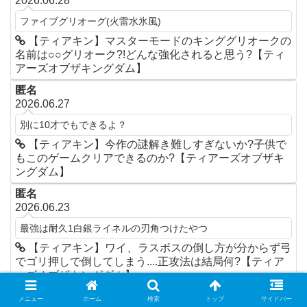
2026.06.28
ファイブグリオーグ(火雷水氷風)
【ティアキン】マスターモードのキンググリオークの
名前は○○グリオーク?!どんな強化されると思う?【ティ
アーズオブザキングダム】
匿名
2026.06.27
別に10才でもできるよ？
【ティアキン】今作の謎解き難しすぎないか?子供で
もこのゲームクリアできるのか?【ティアーズオブザキ
ングダム】
匿名
2026.06.23
最強は耐久1白銀ライネルの刃角つけたやつ
【ティアキン】ワイ、ラスボスの倒し方が分からず弓
でゴリ押しで倒してしまう....正攻法は結局何?【ティア
ーズオブザキングダム】
メニュー
ホーム
検索
トップ
サイドバー