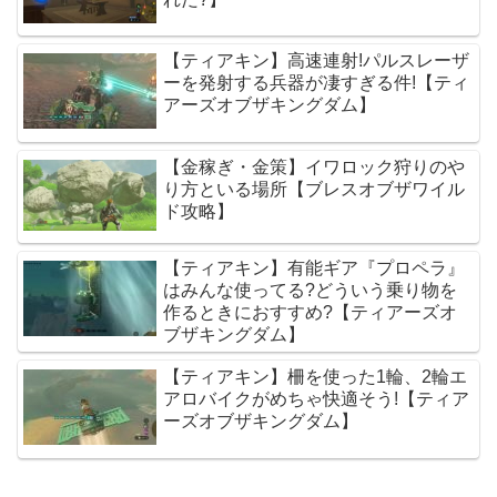
【ティアキン】高速連射!パルスレーザ
ーを発射する兵器が凄すぎる件!【ティ
アーズオブザキングダム】
【金稼ぎ・金策】イワロック狩りのや
り方といる場所【ブレスオブザワイル
ド攻略】
【ティアキン】有能ギア『プロペラ』
はみんな使ってる?どういう乗り物を
作るときにおすすめ?【ティアーズオ
ブザキングダム】
【ティアキン】柵を使った1輪、2輪エ
アロバイクがめちゃ快適そう!【ティア
ーズオブザキングダム】