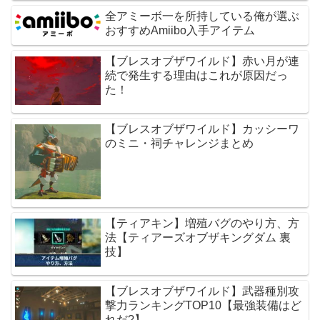
全アミーボ一を所持している俺が選ぶ
おすすめAmiibo入手アイテム
【ブレスオブザワイルド】赤い月が連
続で発生する理由はこれが原因だっ
た！
【ブレスオブザワイルド】カッシーワ
のミニ・祠チャレンジまとめ
【ティアキン】増殖バグのやり方、方
法【ティアーズオブザキングダム 裏
技】
【ブレスオブザワイルド】武器種別攻
撃力ランキングTOP10【最強装備はど
れだ?】