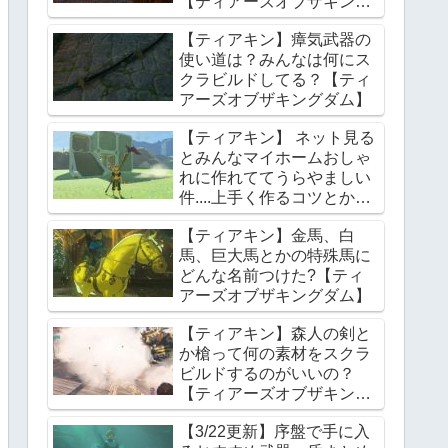
【ティアーズオブザキング
ダム】
【ティアキン】瘴気武器の
使い道は？みんなは何にス
クラビルドしてる？【ティ
アーズオブザキングダム】
【ティアキン】 ネット見る
とみんなマイホームおしゃ
れに作れててうらやましい
件....上手く作るコツとかあ
る？【ティアーズオブザキ
【ティアキン】金馬、白
ングダム】
馬、巨大馬とかの特殊馬に
どんな名前つけた?【ティ
アーズオブザキングダム】
【ティアキン】森人の剣と
か槍って何の素材をスクラ
ビルドするのがいいの？
【ティアーズオブザキング
ダム】
【3/22更新】序盤で手に入