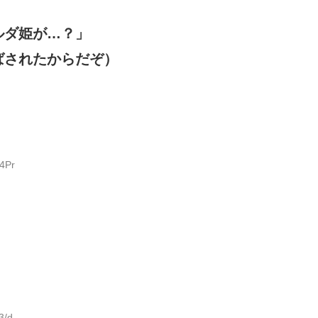
ルダ姫が…？」
ばされたからだぞ）
4Pr
3/d