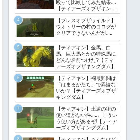
殴って比較してみた結果....
【ティアーズオブザキング
ダム】
【ブレスオブザワイルド】
ウオトリーの村のコログが
クリアできないんだが.....
【ティアキン】金馬、白
馬、巨大馬とかの特殊馬に
どんな名前つけた?【ティ
アーズオブザキングダム】
【ティアキン】祠最難関は
「はまるかたち」で異論な
いか？【ティアーズオブザ
キングダム】
【ティアキン】土遁の術の
使い道がない件.....←こうい
う使い方があるぞ!【ティア
ーズオブザキングダム】
【ティアキン】みんなはど