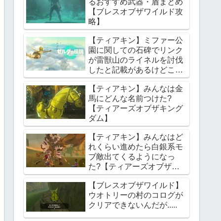
るおすすめ武器・盾まとめ
【ブレスオブザワイルド攻
略】
【ティアキン】ミファー公
園に関しての石碑でリンク
が雷獣山のライネルを討伐
したと記載があるけどこれ
っていつの話?【ティアー
【ティアキン】みんなは金
ズオブザキングダム】
馬にどんな名前つけた?
【ティアーズオブザキング
ダム】
【ティアキン】みんなはど
れくらい進めたら白銀系モ
ブ敵出てくるようになっ
た?【ティアーズオブザキ
ングダム】
【ブレスオブザワイルド】
ウオトリーの村のコログが
クリアできないんだが.....