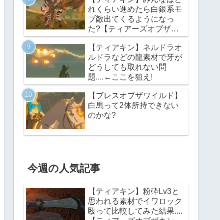
れくらい進めたら白銀系モ
ブ敵出てくるようになっ
た?【ティアーズオブザキ
ングダム】
【ティアキン】ネルドラオ
ルドラなどの龍素材で牙が
どうしても取れない問
題....←ここを狙え!
【ブレスオブザワイルド】
白馬って2体所持できない
のかな?
今週の人気記事
【ティアキン】粉砕Lv3と
思われる素材でイワロック
殴って比較してみた結果....