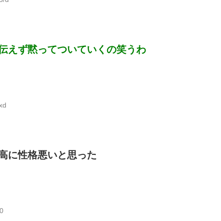
伝えず黙ってついていくの笑うわ
xd
高に性格悪いと思った
0