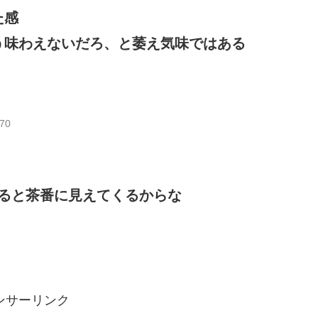
た感
う味わえないだろ、と萎え気味ではある
Y70
ると茶番に見えてくるからな
ンサーリンク