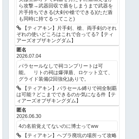
ら攻撃→武器回収で盾をしまうまで武器を
片手持ちできる(大剣や槍でできる)(ただ盾
も同時に持てるってこと)
【ティアキン】片手剣、槍、両手剣のそれ
ぞれの使いどころはこれで合ってる?【ティ
アーズオブザキングダム】
匿名
2026.07.04
パラセールなしで祠コンプリートは可
能。 リトの祠は爆弾盾、ロケット立て、
グライド装備(2回強化)ありで。
【ティアキン】パラセール縛りで祠全制覇
は可能？どこまでできるのか気になる件【テ
ィアーズオブザキングダム】
匿名
2026.06.30
4の名前覚えてないのに博士ってww
【ティアキン】ヘブラ廃坑の場所って攻略