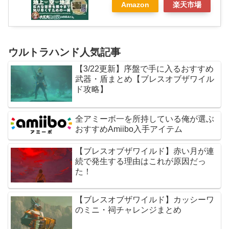
Amazon
楽天市場
ウルトラハンド人気記事
【3/22更新】序盤で手に入るおすすめ
武器・盾まとめ【ブレスオブザワイル
ド攻略】
全アミーボ一を所持している俺が選ぶ
おすすめAmiibo入手アイテム
【ブレスオブザワイルド】赤い月が連
続で発生する理由はこれが原因だっ
た！
【ブレスオブザワイルド】カッシーワ
のミニ・祠チャレンジまとめ