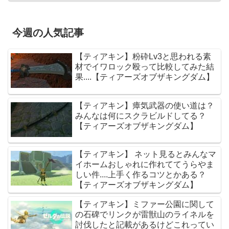
今週の人気記事
【ティアキン】粉砕Lv3と思われる素
材でイワロック殴って比較してみた結
果....【ティアーズオブザキングダム】
【ティアキン】瘴気武器の使い道は？
みんなは何にスクラビルドしてる？
【ティアーズオブザキングダム】
【ティアキン】 ネット見るとみんなマ
イホームおしゃれに作れててうらやま
しい件....上手く作るコツとかある？
【ティアーズオブザキングダム】
【ティアキン】ミファー公園に関して
の石碑でリンクが雷獣山のライネルを
討伐したと記載があるけどこれってい