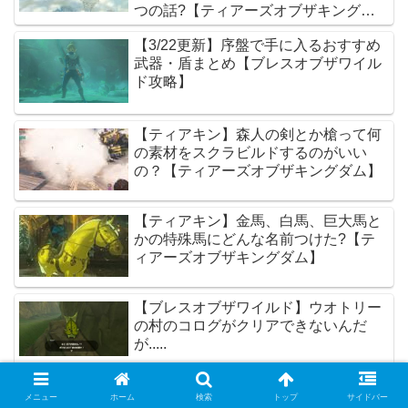
つの話?【ティアーズオブザキングダ
ム】
【3/22更新】序盤で手に入るおすすめ
武器・盾まとめ【ブレスオブザワイル
ド攻略】
【ティアキン】森人の剣とか槍って何
の素材をスクラビルドするのがいい
の？【ティアーズオブザキングダム】
【ティアキン】金馬、白馬、巨大馬と
かの特殊馬にどんな名前つけた?【テ
ィアーズオブザキングダム】
【ブレスオブザワイルド】ウオトリー
の村のコログがクリアできないんだ
が.....
【ティアキン】みんなは金馬にどんな
メニュー
ホーム
検索
トップ
サイドバー
名前つけた?【ティアーズオブザキン