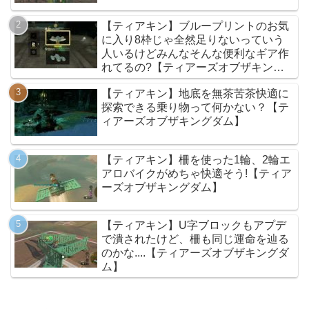
【ティアキン】ブループリントのお気
に入り8枠じゃ全然足りないっていう
人いるけどみんなそんな便利なギア作
れてるの?【ティアーズオブザキング
ダム】
【ティアキン】地底を無茶苦茶快適に
探索できる乗り物って何かない？【テ
ィアーズオブザキングダム】
【ティアキン】柵を使った1輪、2輪エ
アロバイクがめちゃ快適そう!【ティア
ーズオブザキングダム】
【ティアキン】U字ブロックもアプデ
で潰されたけど、柵も同じ運命を辿る
のかな....【ティアーズオブザキングダ
ム】