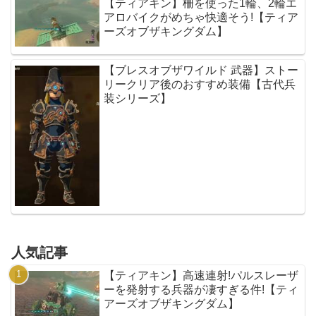
【ティアキン】柵を使った1輪、2輪エ
アロバイクがめちゃ快適そう!【ティア
ーズオブザキングダム】
【ブレスオブザワイルド 武器】ストー
リークリア後のおすすめ装備【古代兵
装シリーズ】
人気記事
【ティアキン】高速連射!パルスレーザ
ーを発射する兵器が凄すぎる件!【ティ
アーズオブザキングダム】