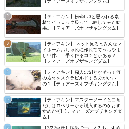
【ティアーズオブザキングダム】
【ティアキン】粉砕Lv3と思われる素
材でイワロック殴って比較してみた結
果....【ティアーズオブザキングダム】
【ティアキン】 ネット見るとみんなマ
イホームおしゃれに作れててうらやま
しい件....上手く作るコツとかある？
【ティアーズオブザキングダム】
【ティアキン】森人の剣とか槍って何
の素材をスクラビルドするのがいい
の？【ティアーズオブザキングダム】
【ティアキン】マスターソードと白竜
だけはロベリーから購入するのがおす
すめだぞ!【ティアーズオブザキングダ
ム】
【3/22更新】序盤で手に入るおすすめ