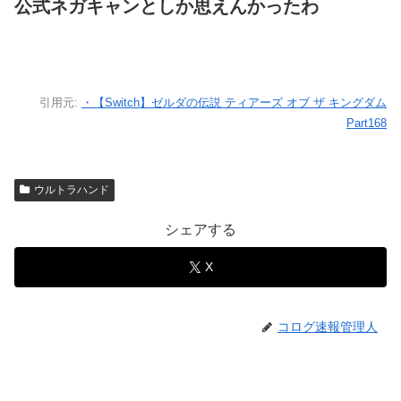
公式ネガキャンとしか思えんかったわ
引用元:
・【Switch】ゼルダの伝説 ティアーズ オブ ザ キングダム
Part168
ウルトラハンド
シェアする
X
コログ速報管理人