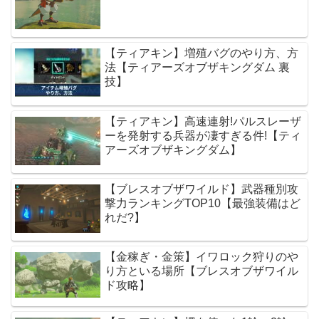
【ティアキン】増殖バグのやり方、方
法【ティアーズオブザキングダム 裏
技】
【ティアキン】高速連射!パルスレーザ
ーを発射する兵器が凄すぎる件!【ティ
アーズオブザキングダム】
【ブレスオブザワイルド】武器種別攻
撃力ランキングTOP10【最強装備はど
れだ?】
【金稼ぎ・金策】イワロック狩りのや
り方といる場所【ブレスオブザワイル
ド攻略】