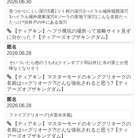
2026.06.30
見つかりにくい深穴5選1リト村の深穴2ハイラル城外堀西深穴
3ハイラル城外堀東深穴4ゾーラの里地下深穴(こんな名前だっ
たっけ?)5井戸の中にある深穴
【ティアキン】ヘブラ廃坑の場所って攻略サイト見ず
に分かった？【ティアーズオブザキングダム】
匿名
2026.06.28
そいついたら他のうちわ(クインギブド羽以外)と水の実とか意
味なくなりそう
【ティアキン】マスターモードのキンググリオークの
名前は○○グリオーク?!どんな強化されると思う?【ティ
アーズオブザキングダム】
匿名
2026.06.28
ファイブグリオーグ(火雷水氷風)
【ティアキン】マスターモードのキンググリオークの
名前は○○グリオーク?!どんな強化されると思う?【ティ
アーズオブザキングダム】