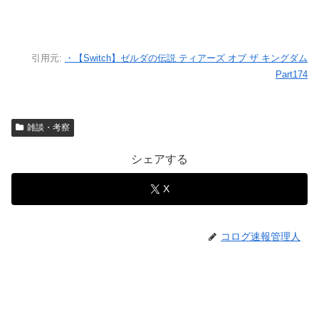
引用元:
・【Switch】ゼルダの伝説 ティアーズ オブ ザ キングダム
Part174
雑談・考察
シェアする
X
コログ速報管理人