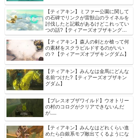
【ティアキン】ミファー公園に関して
の石碑でリンクが雷獣山のライネルを
討伐したと記載があるけどこれってい
つの話?【ティアーズオブザキングダ
ム】
【ティアキン】森人の剣とか槍って何
の素材をスクラビルドするのがいい
の？【ティアーズオブザキングダム】
【ティアキン】みんなは金馬にどんな
名前つけた?【ティアーズオブザキン
グダム】
【ブレスオブザワイルド】ウオトリー
の村のコログがクリアできないんだ
が.....
【ティアキン】みんなはどれくらい進
めたら白銀系モブ敵出てくるようにな