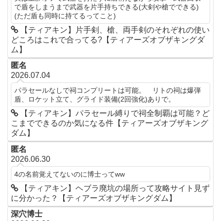
で盾をしまうまで武器を片手持ちできる(大剣や槍でできる)
(ただ盾も同時に持てるってこと)
【ティアキン】片手剣、槍、両手剣のそれぞれの使い
どころはこれで合ってる?【ティアーズオブザキングダ
ム】
匿名
2026.07.04
パラセールなしで祠コンプリートは可能。 リトの祠は爆弾
盾、ロケット立て、グライド装備(2回強化)ありで。
【ティアキン】パラセール縛りで祠全制覇は可能？ど
こまでできるのか気になる件【ティアーズオブザキング
ダム】
匿名
2026.06.30
4の名前覚えてないのに博士ってww
【ティアキン】ヘブラ廃坑の場所って攻略サイト見ず
に分かった？【ティアーズオブザキングダム】
深穴博士