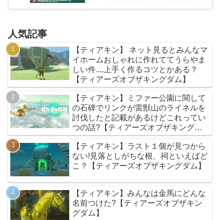
人気記事
【ティアキン】 ネット見るとみんなマ
イホームおしゃれに作れててうらやま
しい件....上手く作るコツとかある？
【ティアーズオブザキングダム】
【ティアキン】ミファー公園に関して
の石碑でリンクが雷獣山のライネルを
討伐したと記載があるけどこれってい
つの話?【ティアーズオブザキングダ
ム】
【ティアキン】ラスト１個が見つから
ない!見落としがちな根、祠といえばど
こ？【ティアーズオブザキングダム】
【ティアキン】みんなは金馬にどんな
名前つけた?【ティアーズオブザキン
グダム】