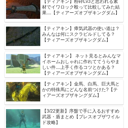
【ティアキン】粉砕Lv3と思われる素
材でイワロック殴って比較してみた結
果....【ティアーズオブザキングダム】
【ティアキン】瘴気武器の使い道は？
みんなは何にスクラビルドしてる？
【ティアーズオブザキングダム】
【ティアキン】 ネット見るとみんなマ
イホームおしゃれに作れててうらやま
しい件....上手く作るコツとかある？
【ティアーズオブザキングダム】
【ティアキン】金馬、白馬、巨大馬と
かの特殊馬にどんな名前つけた?【テ
ィアーズオブザキングダム】
【3/22更新】序盤で手に入るおすすめ
武器・盾まとめ【ブレスオブザワイル
ド攻略】