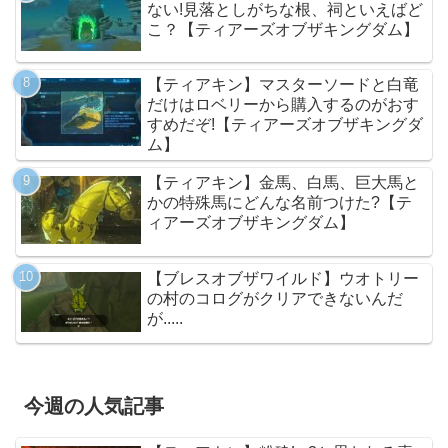
ない!見落としがちな根、祠といえばど
こ？【ティアーズオブザキングダム】
【ティアキン】マスターソードと白竜
だけはロベリーから購入するのがおす
すめだぞ!【ティアーズオブザキングダ
ム】
【ティアキン】金馬、白馬、巨大馬と
かの特殊馬にどんな名前つけた?【テ
ィアーズオブザキングダム】
【ブレスオブザワイルド】ウオトリー
の村のコログがクリアできないんだ
が.....
今週の人気記事