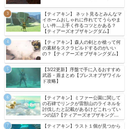
【ティアキン】 ネット見るとみんなマ
イホームおしゃれに作れててうらやま
しい件....上手く作るコツとかある？
【ティアーズオブザキングダム】
【ティアキン】森人の剣とか槍って何
の素材をスクラビルドするのがいい
の？【ティアーズオブザキングダム】
【3/22更新】序盤で手に入るおすすめ
武器・盾まとめ【ブレスオブザワイル
ド攻略】
【ティアキン】ミファー公園に関して
の石碑でリンクが雷獣山のライネルを
討伐したと記載があるけどこれってい
つの話?【ティアーズオブザキングダ
ム】
【ティアキン】ラスト１個が見つから