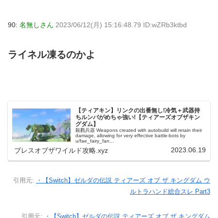
90:
名無しさん
2023/06/12(月) 15:16:48.79 ID:wZRb3ktbd
ライネル凍るのかよ
【ティアキン】リンクの出番無し!冷気＋武器持
ちルンバがめちゃ強い!【ティアーズオブザキン
グダム】
殺戮兵器 Weapons created with autobuild will retain their
damage, allowing for very effective battle-bots by
u/fae_fairy_fan...
2023.06.19
ブレスオブザワイルド攻略.xyz
引用元:
・【Switch】ゼルダの伝説 ティアーズ オブ ザ キングダム ウ
ルトラハンド総合スレ Part3
引用元:
・【Switch】ゼルダの伝説 ティアーズ オブ ザ キングダム