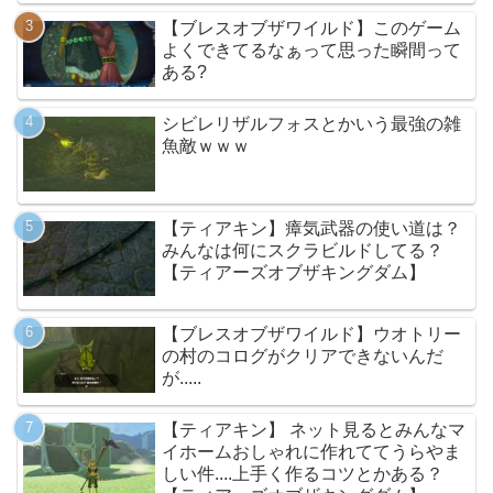
【ブレスオブザワイルド】このゲーム
よくできてるなぁって思った瞬間って
ある?
シビレリザルフォスとかいう最強の雑
魚敵ｗｗｗ
【ティアキン】瘴気武器の使い道は？
みんなは何にスクラビルドしてる？
【ティアーズオブザキングダム】
【ブレスオブザワイルド】ウオトリー
の村のコログがクリアできないんだ
が.....
【ティアキン】 ネット見るとみんなマ
イホームおしゃれに作れててうらやま
しい件....上手く作るコツとかある？