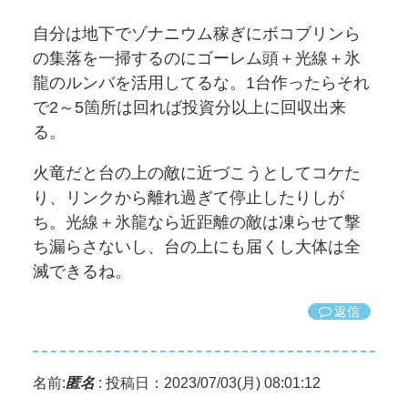
自分は地下でゾナニウム稼ぎにボコブリンら
の集落を一掃するのにゴーレム頭＋光線＋氷
龍のルンバを活用してるな。1台作ったらそれ
で2～5箇所は回れば投資分以上に回収出来
る。
火竜だと台の上の敵に近づこうとしてコケた
り、リンクから離れ過ぎて停止したりしが
ち。光線＋氷龍なら近距離の敵は凍らせて撃
ち漏らさないし、台の上にも届くし大体は全
滅できるね。
返信
名前:
匿名
:
投稿日：2023/07/03(月) 08:01:12