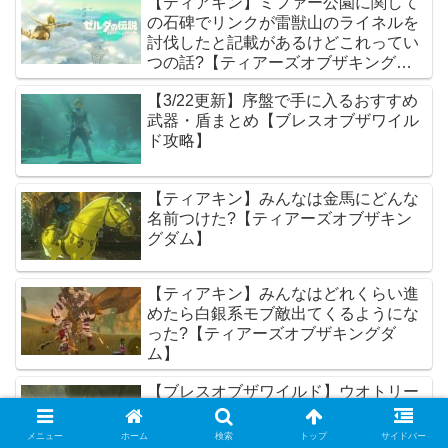
【ティアキン】ミファー公園に関して
の石碑でリンクが雷獣山のライネルを
討伐したと記載があるけどこれってい
つの話?【ティアーズオブザキングダ
ム】
【3/22更新】序盤で手に入るおすすめ
武器・盾まとめ【ブレスオブザワイル
ド攻略】
【ティアキン】みんなは金馬にどんな
名前つけた?【ティアーズオブザキン
グダム】
【ティアキン】みんなはどれくらい進
めたら白銀系モブ敵出てくるようにな
った?【ティアーズオブザキングダ
ム】
【ブレスオブザワイルド】ウオトリー
の村のコログがクリアできないんだ
が.....
メニュー
ホーム
検索
トップ
サイドバー