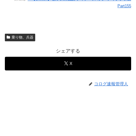
Part155
乗り物、兵器
シェアする
X
コログ速報管理人