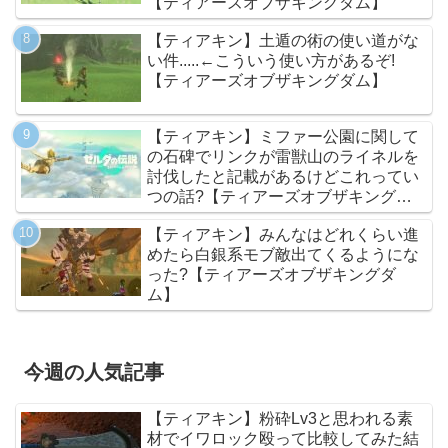
【ティアーズオブザキングダム】
【ティアキン】土遁の術の使い道がな
い件.....←こういう使い方があるぞ!
【ティアーズオブザキングダム】
【ティアキン】ミファー公園に関して
の石碑でリンクが雷獣山のライネルを
討伐したと記載があるけどこれってい
つの話?【ティアーズオブザキングダ
ム】
【ティアキン】みんなはどれくらい進
めたら白銀系モブ敵出てくるようにな
った?【ティアーズオブザキングダ
ム】
今週の人気記事
【ティアキン】粉砕Lv3と思われる素
材でイワロック殴って比較してみた結