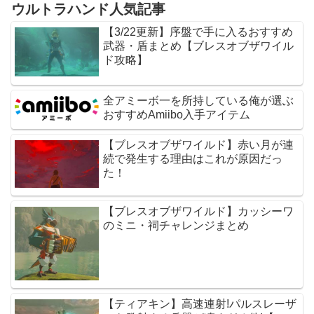
ウルトラハンド人気記事
【3/22更新】序盤で手に入るおすすめ
武器・盾まとめ【ブレスオブザワイル
ド攻略】
全アミーボ一を所持している俺が選ぶ
おすすめAmiibo入手アイテム
【ブレスオブザワイルド】赤い月が連
続で発生する理由はこれが原因だっ
た！
【ブレスオブザワイルド】カッシーワ
のミニ・祠チャレンジまとめ
【ティアキン】高速連射!パルスレーザ