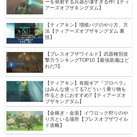
ーを発射する兵器が凄すぎる件!【ティ
アーズオブザキングダム】
【ティアキン】増殖バグのやり方、方
法【ティアーズオブザキングダム 裏
技】
【ブレスオブザワイルド】武器種別攻
撃力ランキングTOP10【最強装備はど
れだ?】
【ティアキン】有能ギア『プロペラ』
はみんな使ってる?どういう乗り物を
作るときにおすすめ?【ティアーズオ
ブザキングダム】
【金稼ぎ・金策】イワロック狩りのや
り方といる場所【ブレスオブザワイル
ド攻略】