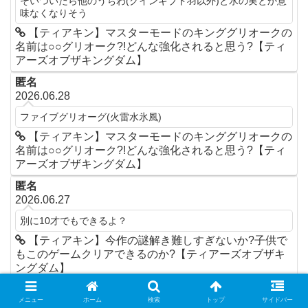
そいついたら他のうちわ(クインギブド羽以外)と水の実とか意
味なくなりそう
【ティアキン】マスターモードのキンググリオークの
名前は○○グリオーク?!どんな強化されると思う?【ティ
アーズオブザキングダム】
匿名
2026.06.28
ファイブグリオーグ(火雷水氷風)
【ティアキン】マスターモードのキンググリオークの
名前は○○グリオーク?!どんな強化されると思う?【ティ
アーズオブザキングダム】
匿名
2026.06.27
別に10才でもできるよ？
【ティアキン】今作の謎解き難しすぎないか?子供で
もこのゲームクリアできるのか?【ティアーズオブザキ
ングダム】
匿名
メニュー
ホーム
検索
トップ
サイドバー
2026.06.23