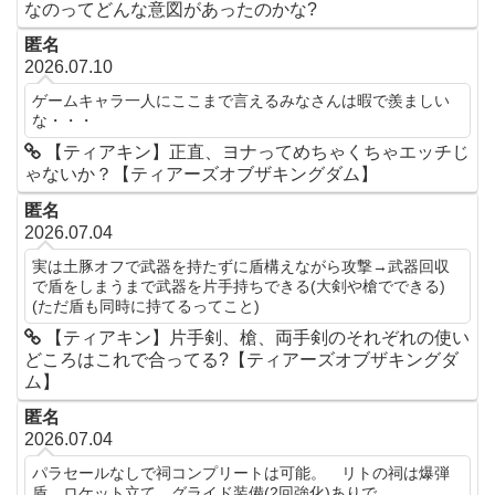
なのってどんな意図があったのかな?
匿名
2026.07.10
ゲームキャラ一人にここまで言えるみなさんは暇で羨ましい
な・・・
【ティアキン】正直、ヨナってめちゃくちゃエッチじ
ゃないか？【ティアーズオブザキングダム】
匿名
2026.07.04
実は土豚オフで武器を持たずに盾構えながら攻撃→武器回収
で盾をしまうまで武器を片手持ちできる(大剣や槍でできる)
(ただ盾も同時に持てるってこと)
【ティアキン】片手剣、槍、両手剣のそれぞれの使い
どころはこれで合ってる?【ティアーズオブザキングダ
ム】
匿名
2026.07.04
パラセールなしで祠コンプリートは可能。 リトの祠は爆弾
盾、ロケット立て、グライド装備(2回強化)ありで。