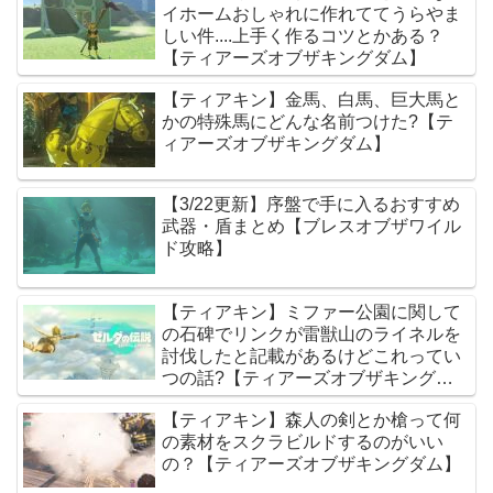
イホームおしゃれに作れててうらやま
しい件....上手く作るコツとかある？
【ティアーズオブザキングダム】
【ティアキン】金馬、白馬、巨大馬と
かの特殊馬にどんな名前つけた?【テ
ィアーズオブザキングダム】
【3/22更新】序盤で手に入るおすすめ
武器・盾まとめ【ブレスオブザワイル
ド攻略】
【ティアキン】ミファー公園に関して
の石碑でリンクが雷獣山のライネルを
討伐したと記載があるけどこれってい
つの話?【ティアーズオブザキングダ
ム】
【ティアキン】森人の剣とか槍って何
の素材をスクラビルドするのがいい
の？【ティアーズオブザキングダム】