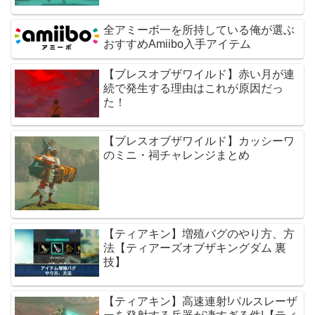
全アミーボ一を所持している俺が選ぶ
おすすめAmiibo入手アイテム
【ブレスオブザワイルド】赤い月が連
続で発生する理由はこれが原因だっ
た！
【ブレスオブザワイルド】カッシーワ
のミニ・祠チャレンジまとめ
【ティアキン】増殖バグのやり方、方
法【ティアーズオブザキングダム 裏
技】
【ティアキン】高速連射!パルスレーザ