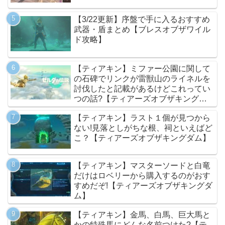
【3/22更新】序盤で手に入るおすすめ
武器・盾まとめ【ブレスオブザワイル
ド攻略】
【ティアキン】ミファー公園に関して
の石碑でリンクが雷獣山のライネルを
討伐したと記載があるけどこれってい
つの話?【ティアーズオブザキングダ
ム】
【ティアキン】ラスト１個が見つから
ない!見落としがちな根、祠といえばど
こ？【ティアーズオブザキングダム】
【ティアキン】マスターソードと白竜
だけはロベリーから購入するのがおす
すめだぞ!【ティアーズオブザキングダ
ム】
【ティアキン】金馬、白馬、巨大馬と
かの特殊馬にどんな名前つけた?【テ