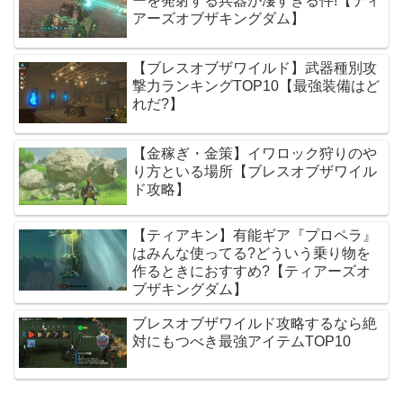
ーを発射する兵器が凄すぎる件!【ティ
アーズオブザキングダム】
【ブレスオブザワイルド】武器種別攻
撃力ランキングTOP10【最強装備はど
れだ?】
【金稼ぎ・金策】イワロック狩りのや
り方といる場所【ブレスオブザワイル
ド攻略】
【ティアキン】有能ギア『プロペラ』
はみんな使ってる?どういう乗り物を
作るときにおすすめ?【ティアーズオ
ブザキングダム】
ブレスオブザワイルド攻略するなら絶
対にもつべき最強アイテムTOP10