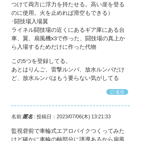
つけて両方に浮力を持たせる。高い崖を登る
のに使用。火を止めれば滑空もできる）
･闘技場入場翼
ライネル闘技場の近くにあるギア庫にある台
車、翼、扇風機x3で作った、闘技場の真上か
ら入場するためだけに作った代物
この5つを登録してる。
あとはりんご、雷撃ルンバ、放水ルンバだけ
ど、放水ルンバはもう要らない気がしてる
返信
名前:
匿名
:
投稿日：2023/07/06(木) 13:21:33
監視砦前で車輪式エアロバイクつくってみた
けど確かに車輪の軸部分に誘導あるから扇風