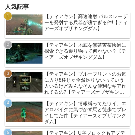
人気記事
【ティアキン】高速連射!パルスレーザ
ーを発射する兵器が凄すぎる件!【ティ
アーズオブザキングダム】
【ティアキン】地底を無茶苦茶快適に
探索できる乗り物って何かない？【テ
ィアーズオブザキングダム】
【ティアキン】ブループリントのお気
に入り8枠じゃ全然足りないっていう
人いるけどみんなそんな便利なギア作
れてるの?【ティアーズオブザキング
ダム】
【ティアキン】情報縛ってたワイ、エ
アロバイクに気づかず馬と徒歩でプレ
イしてた件【ティアーズオブザキング
ダム】
【ティアキン】U字ブロックもアプデ