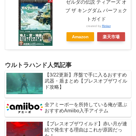
ゼルダの伝説 ティアーズ オ
ブ ザ キングダム パーフェク
トガイド
created by
Rinker
Amazon
楽天市場
ウルトラハンド人気記事
【3/22更新】序盤で手に入るおすすめ
武器・盾まとめ【ブレスオブザワイル
ド攻略】
全アミーボ一を所持している俺が選ぶ
おすすめAmiibo入手アイテム
【ブレスオブザワイルド】赤い月が連
続で発生する理由はこれが原因だっ
た！