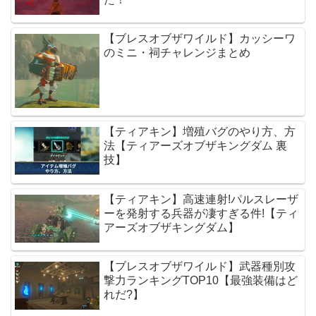
【ブレスオブザワイルド】カッシーワ
のミニ・祠チャレンジまとめ
【ティアキン】増殖バグのやり方、方
法【ティアーズオブザキングダム 裏
技】
【ティアキン】高速連射!パルスレーザ
ーを発射する兵器が凄すぎる件!【ティ
アーズオブザキングダム】
【ブレスオブザワイルド】武器種別攻
撃力ランキングTOP10【最強装備はど
れだ?】