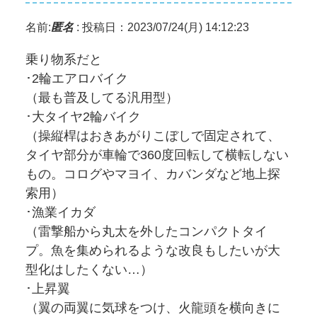
名前:
匿名
:
投稿日：2023/07/24(月) 14:12:23
乗り物系だと
･2輪エアロバイク
（最も普及してる汎用型）
･大タイヤ2輪バイク
（操縦桿はおきあがりこぼしで固定されて、
タイヤ部分が車輪で360度回転して横転しない
もの。コログやマヨイ、カバンダなど地上探
索用）
･漁業イカダ
（雷撃船から丸太を外したコンパクトタイ
プ。魚を集められるような改良もしたいが大
型化はしたくない…）
･上昇翼
（翼の両翼に気球をつけ、火龍頭を横向きに