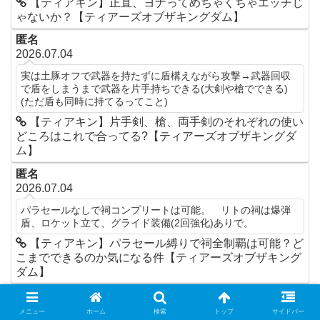
【ティアキン】正直、ヨナってめちゃくちゃエッチじ
ゃないか？【ティアーズオブザキングダム】
匿名
2026.07.04
実は土豚オフで武器を持たずに盾構えながら攻撃→武器回収
で盾をしまうまで武器を片手持ちできる(大剣や槍でできる)
(ただ盾も同時に持てるってこと)
【ティアキン】片手剣、槍、両手剣のそれぞれの使い
どころはこれで合ってる?【ティアーズオブザキングダ
ム】
匿名
2026.07.04
パラセールなしで祠コンプリートは可能。 リトの祠は爆弾
盾、ロケット立て、グライド装備(2回強化)ありで。
【ティアキン】パラセール縛りで祠全制覇は可能？ど
こまでできるのか気になる件【ティアーズオブザキング
ダム】
匿名
2026.06.30
メニュー
ホーム
検索
トップ
サイドバー