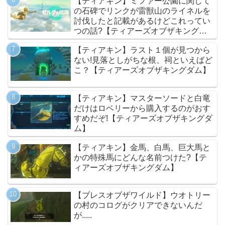
【ティアキン】ミファー公園に関して
の石碑でリンクが雷獣山のライネルを
討伐したと記載があるけどこれってい
つの話?【ティアーズオブザキングダ
ム】
【ティアキン】ラスト１個が見つから
ない!見落としがちな根、祠といえばど
こ？【ティアーズオブザキングダム】
【ティアキン】マスターソードと白竜
だけはロベリーから購入するのがおす
すめだぞ!【ティアーズオブザキングダ
ム】
【ティアキン】金馬、白馬、巨大馬と
かの特殊馬にどんな名前つけた?【テ
ィアーズオブザキングダム】
【ブレスオブザワイルド】ウオトリー
の村のコログがクリアできないんだ
が.....