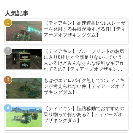
人気記事
【ティアキン】高速連射!パルスレーザ
ーを発射する兵器が凄すぎる件!【ティ
アーズオブザキングダム】
【ティアキン】ブループリントのお気
に入り8枠じゃ全然足りないっていう
人いるけどみんなそんな便利なギア作
れてるの?【ティアーズオブザキング
ダム】
もはやエアロバイク無しでのティアキ
ンが考えられない件【ティアーズオブ
ザキングダム】
【ティアキン】陸路移動でおすすめの
乗り物って何かある?【ティアーズオ
ブザキングダム】