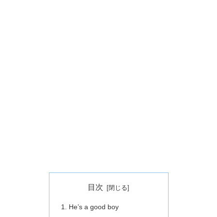
目次
He’s a good boy