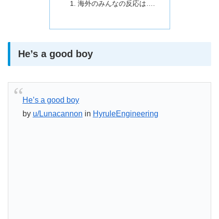
海外のみんなの反応は….
He’s a good boy
He’s a good boy
by
u/Lunacannon
in
HyruleEngineering