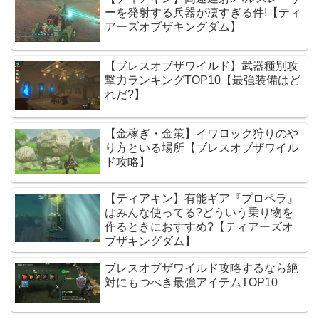
ーを発射する兵器が凄すぎる件!【ティ
アーズオブザキングダム】
【ブレスオブザワイルド】武器種別攻
撃力ランキングTOP10【最強装備はど
れだ?】
【金稼ぎ・金策】イワロック狩りのや
り方といる場所【ブレスオブザワイル
ド攻略】
【ティアキン】有能ギア『プロペラ』
はみんな使ってる?どういう乗り物を
作るときにおすすめ?【ティアーズオ
ブザキングダム】
ブレスオブザワイルド攻略するなら絶
対にもつべき最強アイテムTOP10