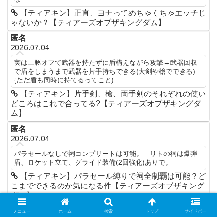
【ティアキン】正直、ヨナってめちゃくちゃエッチじ
ゃないか？【ティアーズオブザキングダム】
匿名
2026.07.04
実は土豚オフで武器を持たずに盾構えながら攻撃→武器回収
で盾をしまうまで武器を片手持ちできる(大剣や槍でできる)
(ただ盾も同時に持てるってこと)
【ティアキン】片手剣、槍、両手剣のそれぞれの使い
どころはこれで合ってる?【ティアーズオブザキングダ
ム】
匿名
2026.07.04
パラセールなしで祠コンプリートは可能。 リトの祠は爆弾
盾、ロケット立て、グライド装備(2回強化)ありで。
【ティアキン】パラセール縛りで祠全制覇は可能？ど
こまでできるのか気になる件【ティアーズオブザキング
ダム】
匿名
メニュー
ホーム
検索
トップ
サイドバー