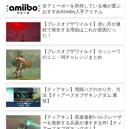
全アミーボ一を所持している俺が選ぶ
おすすめAmiibo入手アイテム
【ブレスオブザワイルド】赤い月が連
続で発生する理由はこれが原因だっ
た！
【ブレスオブザワイルド】カッシーワ
のミニ・祠チャレンジまとめ
【ティアキン】増殖バグのやり方、方
法【ティアーズオブザキングダム 裏
技】
【ティアキン】高速連射!パルスレーザ
ーを発射する兵器が凄すぎる件!【ティ
アーズオブザキングダム】