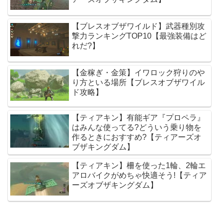
【ブレスオブザワイルド】武器種別攻
撃力ランキングTOP10【最強装備はど
れだ?】
【金稼ぎ・金策】イワロック狩りのや
り方といる場所【ブレスオブザワイル
ド攻略】
【ティアキン】有能ギア『プロペラ』
はみんな使ってる?どういう乗り物を
作るときにおすすめ?【ティアーズオ
ブザキングダム】
【ティアキン】柵を使った1輪、2輪エ
アロバイクがめちゃ快適そう!【ティア
ーズオブザキングダム】