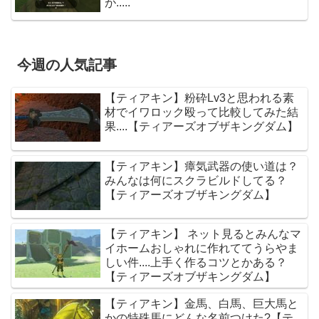
が.....
今週の人気記事
【ティアキン】粉砕Lv3と思われる素
材でイワロック殴って比較してみた結
果....【ティアーズオブザキングダム】
【ティアキン】瘴気武器の使い道は？
みんなは何にスクラビルドしてる？
【ティアーズオブザキングダム】
【ティアキン】 ネット見るとみんなマ
イホームおしゃれに作れててうらやま
しい件....上手く作るコツとかある？
【ティアーズオブザキングダム】
【ティアキン】金馬、白馬、巨大馬と
かの特殊馬にどんな名前つけた?【テ