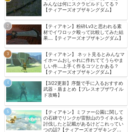
みんなは何にスクラビルドしてる？
【ティアーズオブザキングダム】
【ティアキン】粉砕Lv3と思われる素
材でイワロック殴って比較してみた結
果....【ティアーズオブザキングダム】
【ティアキン】 ネット見るとみんなマ
イホームおしゃれに作れててうらやま
しい件....上手く作るコツとかある？
【ティアーズオブザキングダム】
【3/22更新】序盤で手に入るおすすめ
武器・盾まとめ【ブレスオブザワイル
ド攻略】
【ティアキン】ミファー公園に関して
の石碑でリンクが雷獣山のライネルを
討伐したと記載があるけどこれってい
つの話?【ティアーズオブザキングダ