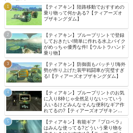
【ティアキン】陸路移動でおすすめの
乗り物って何かある?【ティアーズオ
ブザキングダム】
【ティアキン】ブループリントで登録
しておきたい!簡単に作れる水上バイク
がめっちゃ優秀な件!【ウルトラハンド
乗り物】
【ティアキン】防御面もバッチリ!海外
勢が作り上げた装甲戦闘車が完璧すぎ
る!【ティアーズオブザキングダム】
【ティアキン】ブループリントのお気
に入り8枠じゃ全然足りないっていう
人いるけどみんなそんな便利なギア作
れてるの?【ティアーズオブザキング
ダム】
【ティアキン】有能ギア『プロペラ』
はみんな使ってる?どういう乗り物を