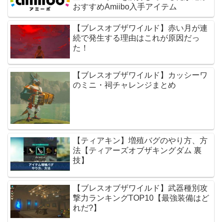
おすすめAmiibo入手アイテム
【ブレスオブザワイルド】赤い月が連
続で発生する理由はこれが原因だっ
た！
【ブレスオブザワイルド】カッシーワ
のミニ・祠チャレンジまとめ
【ティアキン】増殖バグのやり方、方
法【ティアーズオブザキングダム 裏
技】
【ブレスオブザワイルド】武器種別攻
撃力ランキングTOP10【最強装備はど
れだ?】