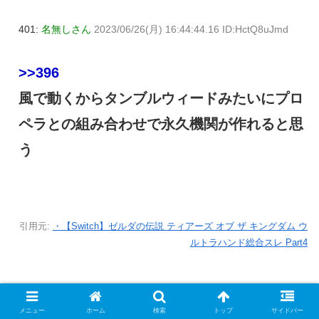
401:
名無しさん
2023/06/26(月) 16:44:44.16 ID:HctQ8uJmd
>>396
風で動くからタンブルウィードみたいにプロ
ペラとの組み合わせで永久機関が作れると思
う
引用元:
・【Switch】ゼルダの伝説 ティアーズ オブ ザ キングダム ウ
ルトラハンド総合スレ Part4
ウルトラハンド
乗り物、兵器
メニュー
ホーム
検索
トップ
サイドバー