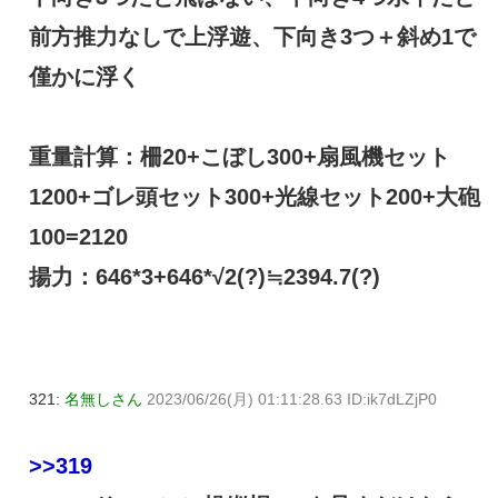
前方推力なしで上浮遊、下向き3つ＋斜め1で
僅かに浮く
重量計算：柵20+こぼし300+扇風機セット
1200+ゴレ頭セット300+光線セット200+大砲
100=2120
揚力：646*3+646*√2(?)≒2394.7(?)
321:
名無しさん
2023/06/26(月) 01:11:28.63 ID:ik7dLZjP0
>>319