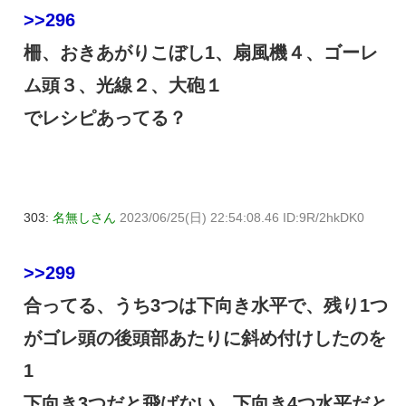
>>296
柵、おきあがりこぼし1、扇風機４、ゴーレ
ム頭３、光線２、大砲１
でレシピあってる？
303:
名無しさん
2023/06/25(日) 22:54:08.46 ID:9R/2hkDK0
>>299
合ってる、うち3つは下向き水平で、残り1つ
がゴレ頭の後頭部あたりに斜め付けしたのを
1
下向き3つだと飛ばない、下向き4つ水平だと