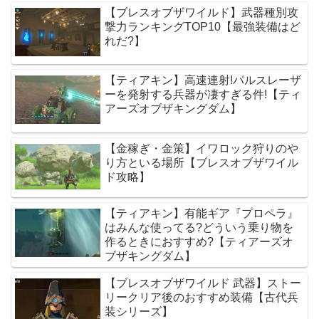
【ブレスオブザワイルド】武器種別攻
撃力ランキングTOP10【最強装備はど
れだ?】
【ティアキン】高速連射!パルスレーザ
ーを発射する兵器が凄すぎる件!【ティ
アーズオブザキングダム】
【金稼ぎ・金策】イワロック狩りのや
り方といる場所【ブレスオブザワイル
ド攻略】
【ティアキン】有能ギア『プロペラ』
はみんな使ってる?どういう乗り物を
作るときにおすすめ?【ティアーズオ
ブザキングダム】
【ブレスオブザワイルド 武器】ストー
リークリア後のおすすめ装備【古代兵
装シリーズ】