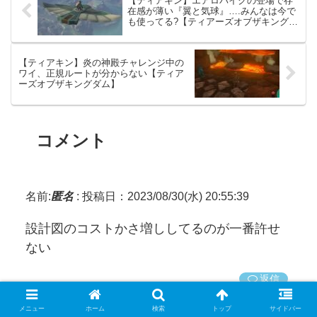
【ティアキン】エアロバイクの登場で存
在感が薄い『翼と気球』….みんなは今で
も使ってる?【ティアーズオブザキングダ
ム】
【ティアキン】炎の神殿チャレンジ中の
ワイ、正規ルートが分からない【ティア
ーズオブザキングダム】
コメント
名前:
匿名
:
投稿日：2023/08/30(水) 20:55:39
設計図のコストかさ増ししてるのが一番許せ
ない
返信
メニュー
ホーム
検索
トップ
サイドバー