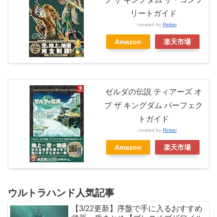
リートガイド
created by
Rinker
Amazon
楽天市場
ゼルダの伝説 ティアーズ オ
ブ ザ キングダム パーフェク
トガイド
created by
Rinker
Amazon
楽天市場
ウルトラハンド人気記事
【3/22更新】序盤で手に入るおすすめ