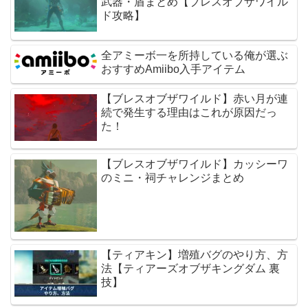
武器・盾まとめ【ブレスオブザワイル
ド攻略】
全アミーボ一を所持している俺が選ぶ
おすすめAmiibo入手アイテム
【ブレスオブザワイルド】赤い月が連
続で発生する理由はこれが原因だっ
た！
【ブレスオブザワイルド】カッシーワ
のミニ・祠チャレンジまとめ
【ティアキン】増殖バグのやり方、方
法【ティアーズオブザキングダム 裏
技】