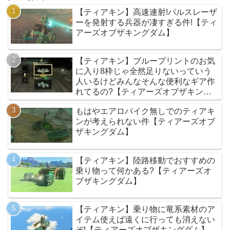
【ティアキン】高速連射!パルスレーザ
ーを発射する兵器が凄すぎる件!【ティ
アーズオブザキングダム】
【ティアキン】ブループリントのお気
に入り8枠じゃ全然足りないっていう
人いるけどみんなそんな便利なギア作
れてるの?【ティアーズオブザキング
ダム】
もはやエアロバイク無しでのティアキ
ンが考えられない件【ティアーズオブ
ザキングダム】
【ティアキン】陸路移動でおすすめの
乗り物って何かある?【ティアーズオ
ブザキングダム】
【ティアキン】乗り物に竜系素材のア
イテム使えば遠くに行っても消えない
ぞ!【ティアーズオブザキングダム】