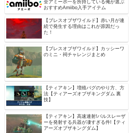
全アミーボ一を所持している俺が選ぶ
おすすめAmiibo入手アイテム
【ブレスオブザワイルド】赤い月が連
続で発生する理由はこれが原因だっ
た！
【ブレスオブザワイルド】カッシーワ
のミニ・祠チャレンジまとめ
【ティアキン】増殖バグのやり方、方
法【ティアーズオブザキングダム 裏
技】
【ティアキン】高速連射!パルスレーザ
ーを発射する兵器が凄すぎる件!【ティ
アーズオブザキングダム】