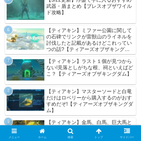
武器・盾まとめ【ブレスオブザワイル
ド攻略】
【ティアキン】ミファー公園に関して
の石碑でリンクが雷獣山のライネルを
討伐したと記載があるけどこれってい
つの話?【ティアーズオブザキングダ
ム】
【ティアキン】ラスト１個が見つから
ない!見落としがちな根、祠といえばど
こ？【ティアーズオブザキングダム】
【ティアキン】マスターソードと白竜
だけはロベリーから購入するのがおす
すめだぞ!【ティアーズオブザキングダ
ム】
【ティアキン】金馬、白馬、巨大馬と
かの特殊馬にどんな名前つけた?【テ
ィアーズオブザキングダム】
メニュー
ホーム
検索
トップ
サイドバー