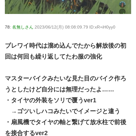
78:
名無しさん
2023/06/12(月) 08:08:09.79 ID:xR+iH0yy0
ブレワイ時代は溜め込んでたから解放後の初
回は何回も繰り返してたわ服の強化
マスターバイクみたいな見た目のバイク作ろ
うとしたけど自分には無理だったよ……
・タイヤの外装をソリで覆うver1
→ゴツいしハコみたいでイメージと違う
・扇風機でタイヤの軸と繋げて放水柱で前後
を接合するver2