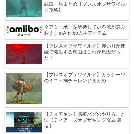
武器・盾まとめ【ブレスオブザワイル
ド攻略】
全アミーボ一を所持している俺が選ぶ
おすすめAmiibo入手アイテム
【ブレスオブザワイルド】赤い月が連
続で発生する理由はこれが原因だっ
た！
【ブレスオブザワイルド】カッシーワ
のミニ・祠チャレンジまとめ
【ティアキン】増殖バグのやり方、方
法【ティアーズオブザキングダム 裏
技】