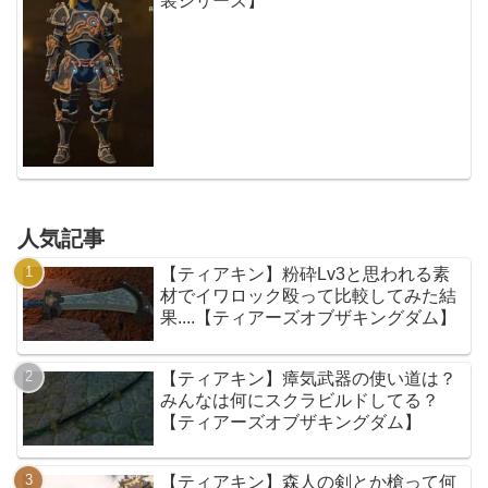
装シリーズ】
人気記事
【ティアキン】粉砕Lv3と思われる素
材でイワロック殴って比較してみた結
果....【ティアーズオブザキングダム】
【ティアキン】瘴気武器の使い道は？
みんなは何にスクラビルドしてる？
【ティアーズオブザキングダム】
【ティアキン】森人の剣とか槍って何