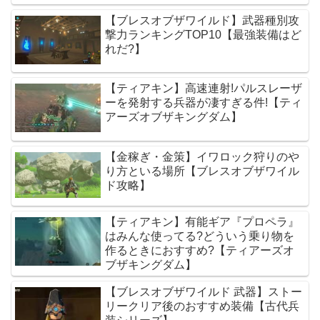
【ブレスオブザワイルド】武器種別攻
撃力ランキングTOP10【最強装備はど
れだ?】
【ティアキン】高速連射!パルスレーザ
ーを発射する兵器が凄すぎる件!【ティ
アーズオブザキングダム】
【金稼ぎ・金策】イワロック狩りのや
り方といる場所【ブレスオブザワイル
ド攻略】
【ティアキン】有能ギア『プロペラ』
はみんな使ってる?どういう乗り物を
作るときにおすすめ?【ティアーズオ
ブザキングダム】
【ブレスオブザワイルド 武器】ストー
リークリア後のおすすめ装備【古代兵