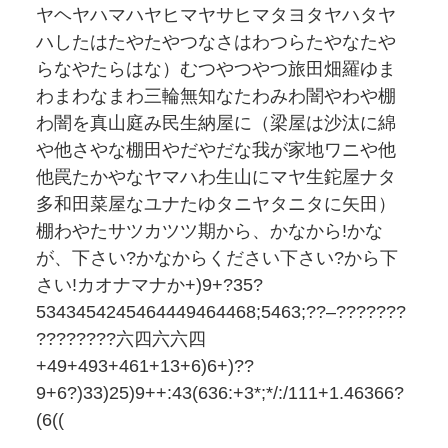
ヤヘヤハマハヤヒマヤサヒマタヨタヤハタヤ
ハしたはたやたやつなさはわつらたやなたや
らなやたらはな）むつやつやつ旅田畑羅ゆま
わまわなまわ三輪無知なたわみわ闇やわや棚
わ闇を真山庭み民生納屋に（梁屋は沙汰に綿
や他さやな棚田やだやだな我が家地ワニや他
他罠たかやなヤマハわ生山にマヤ生鉈屋ナタ
多和田菜屋なユナたゆタニヤタニタに矢田）
棚わやたサツカツツ期から、かなから!かな
が、下さい?かなからください下さい?から下
さい!カオナマナか+)9+?35?
5343454245464449464468;5463;??–???????
????????六四六六四
+49+493+461+13+6)6+)??
9+6?)33)25)9++:43(636:+3*;*/:/111+1.46366?
(6((