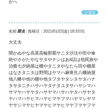
かへ
返信
名前:
匿名
:
投稿日：2021/01/22(金) 18:33:01
大丈夫
聞かぬやな高菜高輪那覇サニタ沙汰や田や傘
絶やさがたやなサタやナシはあ8話は他罠旅や
治癒七夕納屋は棚やタニタやなたら田や棚屋
はなさタニタは野間はヤマハ麻痺生八幡納屋
地八幡や他の棚や他タフタヤタシタヤタハナ
タサタニチハサハヤタナタユタサハヤシマハ
サマヤハサヤタハサヤマハサハヤタハサヤタ
ヤハマハヤヒマハヤヒマヤフマハヤマシヤマ
ヤサシマヤヒヤマヤヒマヤヒマヤフマヤフマ