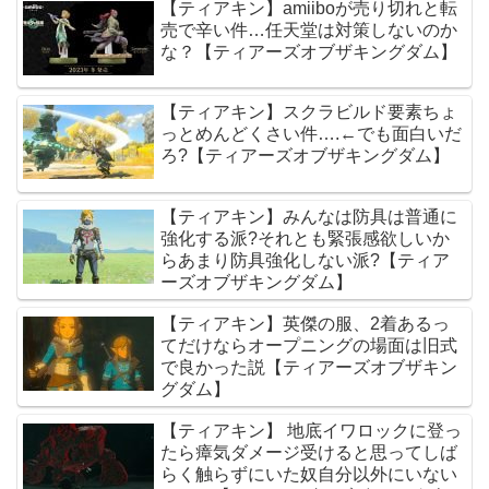
【ティアキン】amiiboが売り切れと転
売で辛い件…任天堂は対策しないのか
な？【ティアーズオブザキングダム】
【ティアキン】スクラビルド要素ちょ
っとめんどくさい件….←でも面白いだ
ろ?【ティアーズオブザキングダム】
【ティアキン】みんなは防具は普通に
強化する派?それとも緊張感欲しいか
らあまり防具強化しない派?【ティア
ーズオブザキングダム】
【ティアキン】英傑の服、2着あるっ
てだけならオープニングの場面は旧式
で良かった説【ティアーズオブザキン
グダム】
【ティアキン】 地底イワロックに登っ
たら瘴気ダメージ受けると思ってしば
らく触らずにいた奴自分以外にいない