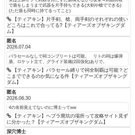
で盾をしまうまで武器を片手持ちできる(大剣や槍でできる)
(ただ盾も同時に持てるってこと)
【ティアキン】片手剣、槍、両手剣のそれぞれの使い
どころはこれで合ってる?【ティアーズオブザキングダ
ム】
匿名
2026.07.04
パラセールなしで祠コンプリートは可能。 リトの祠は爆弾
盾、ロケット立て、グライド装備(2回強化)ありで。
【ティアキン】パラセール縛りで祠全制覇は可能？ど
こまでできるのか気になる件【ティアーズオブザキング
ダム】
匿名
2026.06.30
4の名前覚えてないのに博士ってww
【ティアキン】ヘブラ廃坑の場所って攻略サイト見ず
に分かった？【ティアーズオブザキングダム】
深穴博士