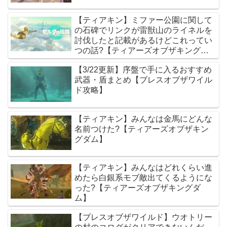
【ティアキン】ミファー公園に関して
の石碑でリンクが雷獣山のライネルを
討伐したと記載があるけどこれってい
つの話?【ティアーズオブザキングダ
ム】
【3/22更新】序盤で手に入るおすすめ
武器・盾まとめ【ブレスオブザワイル
ド攻略】
【ティアキン】みんなは金馬にどんな
名前つけた?【ティアーズオブザキン
グダム】
【ティアキン】みんなはどれくらい進
めたら白銀系モブ敵出てくるようにな
った?【ティアーズオブザキングダ
ム】
【ブレスオブザワイルド】ウオトリー