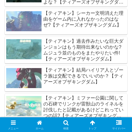
よな？【ティアーズオブザキングダ
ム】
【ティアキン】シーカー文明消えた理
由をゲーム内に入れなかったのはな
ぜ?【ティアーズオブザキングダム】
【ティアキン】過去作みたいな巨大ダ
ンジョンはもう期待出来ないのかな?
ムジュラ並のものをまたやりたい件!
【ティアーズオブザキングダム】
【ティアキン】結局ハイリア人とゾー
ラ族は交配できるでいいのか？【ティ
アーズオブザキングダム】
【ティアキン】ミファー公園に関して
の石碑でリンクが雷獣山のライネルを
討伐したと記載があるけどこれってい
つの話?【ティアーズオブザキングダ
ム】
メニュー
ホーム
検索
トップ
サイドバー