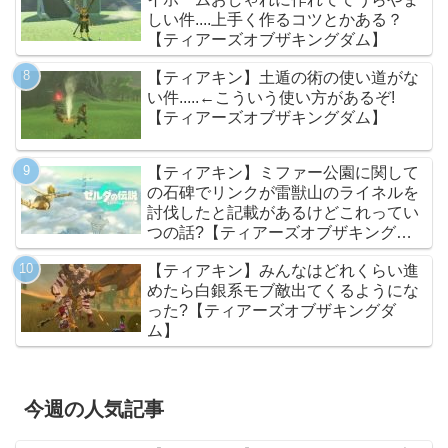
しい件....上手く作るコツとかある？
【ティアーズオブザキングダム】
【ティアキン】土遁の術の使い道がな
い件.....←こういう使い方があるぞ!
【ティアーズオブザキングダム】
【ティアキン】ミファー公園に関して
の石碑でリンクが雷獣山のライネルを
討伐したと記載があるけどこれってい
つの話?【ティアーズオブザキングダ
ム】
【ティアキン】みんなはどれくらい進
めたら白銀系モブ敵出てくるようにな
った?【ティアーズオブザキングダ
ム】
今週の人気記事