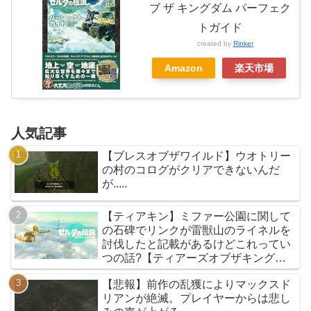
ブ ザ キングダム パーフェク
トガイド
created by
Rinker
Amazon
楽天市場
人気記事
【ブレスオブザワイルド】ウオトリー
の村のコログがクリアできないんだ
が.....
【ティアキン】ミファー公園に関して
の石碑でリンクが雷獣山のライネルを
討伐したと記載があるけどこれってい
つの話?【ティアーズオブザキングダ
ム】
【悲報】前作の乱獲によりマックスド
リアンが絶滅。プレイヤーからは悲し