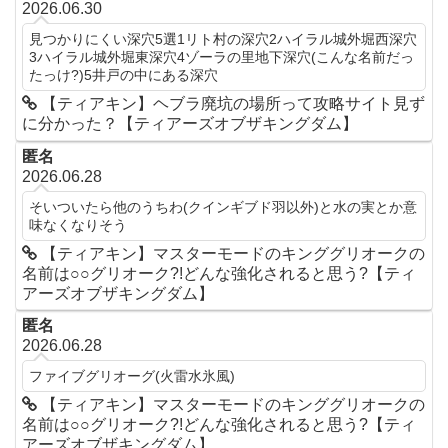
2026.06.30
見つかりにくい深穴5選1リト村の深穴2ハイラル城外堀西深穴
3ハイラル城外堀東深穴4ゾーラの里地下深穴(こんな名前だっ
たっけ?)5井戸の中にある深穴
【ティアキン】ヘブラ廃坑の場所って攻略サイト見ず
に分かった？【ティアーズオブザキングダム】
匿名
2026.06.28
そいついたら他のうちわ(クインギブド羽以外)と水の実とか意
味なくなりそう
【ティアキン】マスターモードのキンググリオークの
名前は○○グリオーク?!どんな強化されると思う?【ティ
アーズオブザキングダム】
匿名
2026.06.28
ファイブグリオーグ(火雷水氷風)
【ティアキン】マスターモードのキンググリオークの
名前は○○グリオーク?!どんな強化されると思う?【ティ
アーズオブザキングダム】