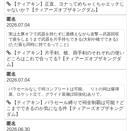
【ティアキン】正直、ヨナってめちゃくちゃエッチじ
ゃないか？【ティアーズオブザキングダム】
匿名
2026.07.04
実は土豚オフで武器を持たずに盾構えながら攻撃→武器回収
で盾をしまうまで武器を片手持ちできる(大剣や槍でできる)
(ただ盾も同時に持てるってこと)
【ティアキン】片手剣、槍、両手剣のそれぞれの使い
どころはこれで合ってる?【ティアーズオブザキングダ
ム】
匿名
2026.07.04
パラセールなしで祠コンプリートは可能。 リトの祠は爆弾
盾、ロケット立て、グライド装備(2回強化)ありで。
【ティアキン】パラセール縛りで祠全制覇は可能？ど
こまでできるのか気になる件【ティアーズオブザキング
ダム】
匿名
2026.06.30