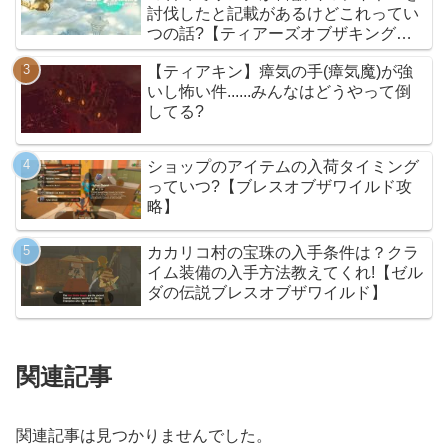
討伐したと記載があるけどこれってい
つの話?【ティアーズオブザキングダ
ム】
【ティアキン】瘴気の手(瘴気魔)が強
いし怖い件......みんなはどうやって倒
してる?
ショップのアイテムの入荷タイミング
っていつ?【ブレスオブザワイルド攻
略】
カカリコ村の宝珠の入手条件は？クラ
イム装備の入手方法教えてくれ!【ゼル
ダの伝説ブレスオブザワイルド】
関連記事
関連記事は見つかりませんでした。