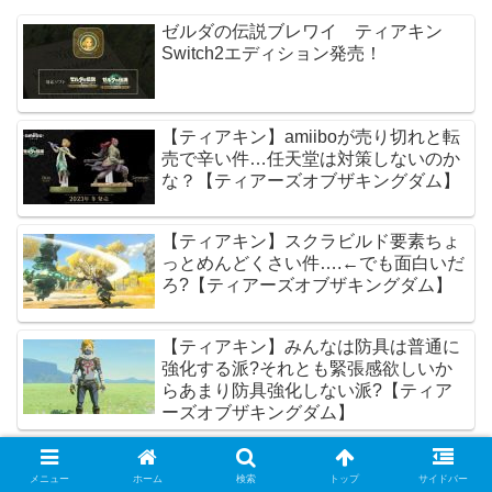
ゼルダの伝説ブレワイ ティアキン
Switch2エディション発売！
【ティアキン】amiiboが売り切れと転
売で辛い件…任天堂は対策しないのか
な？【ティアーズオブザキングダム】
【ティアキン】スクラビルド要素ちょ
っとめんどくさい件….←でも面白いだ
ろ?【ティアーズオブザキングダム】
【ティアキン】みんなは防具は普通に
強化する派?それとも緊張感欲しいか
らあまり防具強化しない派?【ティア
ーズオブザキングダム】
【ティアキン】英傑の服、2着あるっ
てだけならオープニングの場面は旧式
メニュー
ホーム
検索
トップ
サイドバー