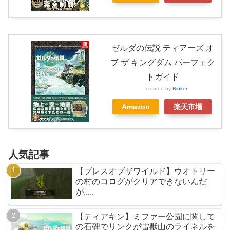
ゼルダの伝説 ティアーズ オ
ブ ザ キングダム パーフェク
トガイド
created by
Rinker
Amazon
楽天市場
人気記事
【ブレスオブザワイルド】ウオトリー
の村のコログがクリアできないんだ
が.....
【ティアキン】ミファー公園に関して
の石碑でリンクが雷獣山のライネルを