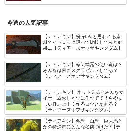
今週の人気記事
【ティアキン】粉砕Lv3と思われる素
材でイワロック殴って比較してみた結
果....【ティアーズオブザキングダム】
【ティアキン】瘴気武器の使い道は？
みんなは何にスクラビルドしてる？
【ティアーズオブザキングダム】
【ティアキン】 ネット見るとみんなマ
イホームおしゃれに作れててうらやま
しい件....上手く作るコツとかある？
【ティアーズオブザキングダム】
【ティアキン】金馬、白馬、巨大馬と
かの特殊馬にどんな名前つけた?【テ