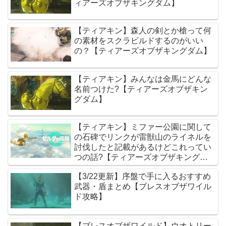
ィアーズオブザキングダム】
【ティアキン】森人の剣とか槍って何
の素材をスクラビルドするのがいい
の？【ティアーズオブザキングダム】
【ティアキン】みんなは金馬にどんな
名前つけた?【ティアーズオブザキン
グダム】
【ティアキン】ミファー公園に関して
の石碑でリンクが雷獣山のライネルを
討伐したと記載があるけどこれってい
つの話?【ティアーズオブザキングダ
ム】
【3/22更新】序盤で手に入るおすすめ
武器・盾まとめ【ブレスオブザワイル
ド攻略】
【ブレスオブザワイルド】ウオトリー