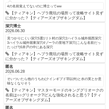
4の名前覚えてないのに博士ってww
【ティアキン】ヘブラ廃坑の場所って攻略サイト見ず
に分かった？【ティアーズオブザキングダム】
深穴博士
2026.06.30
見つかりにくい深穴5選1リト村の深穴2ハイラル城外堀西深穴
3ハイラル城外堀東深穴4ゾーラの里地下深穴(こんな名前だっ
たっけ?)5井戸の中にある深穴
【ティアキン】ヘブラ廃坑の場所って攻略サイト見ず
に分かった？【ティアーズオブザキングダム】
匿名
2026.06.28
そいついたら他のうちわ(クインギブド羽以外)と水の実とか意
味なくなりそう
【ティアキン】マスターモードのキンググリオークの
名前は○○グリオーク?!どんな強化されると思う?【ティ
アーズオブザキングダム】
匿名