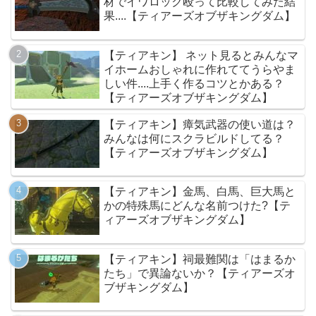
材でイワロック殴って比較してみた結
果....【ティアーズオブザキングダム】
【ティアキン】 ネット見るとみんなマ
イホームおしゃれに作れててうらやま
しい件....上手く作るコツとかある？
【ティアーズオブザキングダム】
【ティアキン】瘴気武器の使い道は？
みんなは何にスクラビルドしてる？
【ティアーズオブザキングダム】
【ティアキン】金馬、白馬、巨大馬と
かの特殊馬にどんな名前つけた?【テ
ィアーズオブザキングダム】
【ティアキン】祠最難関は「はまるか
たち」で異論ないか？【ティアーズオ
ブザキングダム】