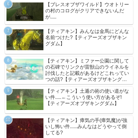
【ブレスオブザワイルド】ウオトリー
の村のコログがクリアできないんだ
が.....
【ティアキン】みんなは金馬にどんな
名前つけた?【ティアーズオブザキン
グダム】
【ティアキン】ミファー公園に関して
の石碑でリンクが雷獣山のライネルを
討伐したと記載があるけどこれってい
つの話?【ティアーズオブザキングダ
ム】
【ティアキン】土遁の術の使い道がな
い件.....←こういう使い方があるぞ!
【ティアーズオブザキングダム】
【ティアキン】瘴気の手(瘴気魔)が強
いし怖い件......みんなはどうやって倒
してる?