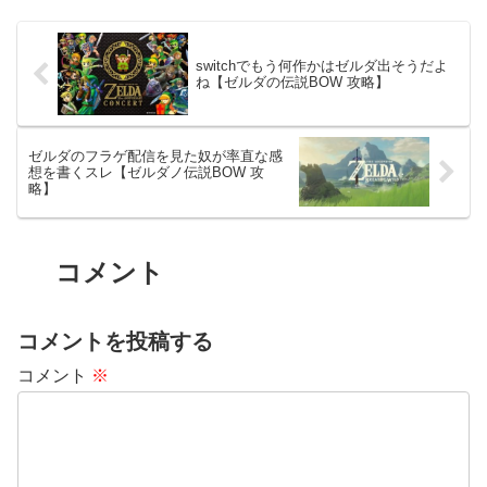
switchでもう何作かはゼルダ出そうだよ
ね【ゼルダの伝説BOW 攻略】
ゼルダのフラゲ配信を見た奴が率直な感
想を書くスレ【ゼルダノ伝説BOW 攻
略】
コメント
コメントを投稿する
コメント
※