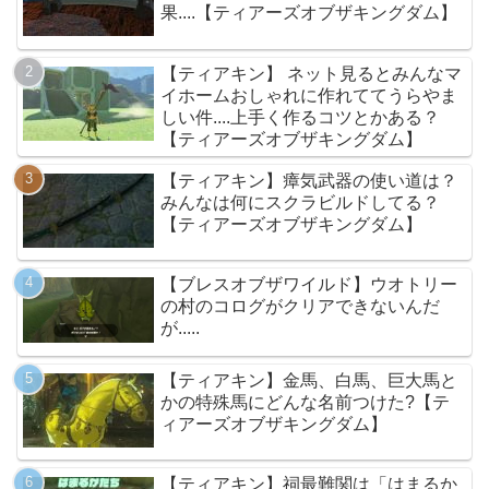
果....【ティアーズオブザキングダム】
【ティアキン】 ネット見るとみんなマ
イホームおしゃれに作れててうらやま
しい件....上手く作るコツとかある？
【ティアーズオブザキングダム】
【ティアキン】瘴気武器の使い道は？
みんなは何にスクラビルドしてる？
【ティアーズオブザキングダム】
【ブレスオブザワイルド】ウオトリー
の村のコログがクリアできないんだ
が.....
【ティアキン】金馬、白馬、巨大馬と
かの特殊馬にどんな名前つけた?【テ
ィアーズオブザキングダム】
【ティアキン】祠最難関は「はまるか