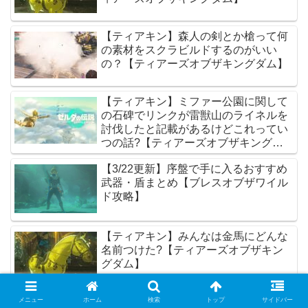
【ティアキン】森人の剣とか槍って何
の素材をスクラビルドするのがいい
の？【ティアーズオブザキングダム】
【ティアキン】ミファー公園に関して
の石碑でリンクが雷獣山のライネルを
討伐したと記載があるけどこれってい
つの話?【ティアーズオブザキングダ
ム】
【3/22更新】序盤で手に入るおすすめ
武器・盾まとめ【ブレスオブザワイル
ド攻略】
【ティアキン】みんなは金馬にどんな
名前つけた?【ティアーズオブザキン
グダム】
【ブレスオブザワイルド】ウオトリー
メニュー
ホーム
検索
トップ
サイドバー