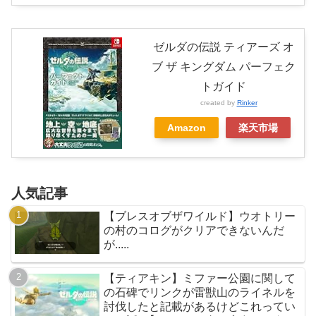
ゼルダの伝説 ティアーズ オ
ブ ザ キングダム パーフェク
トガイド
created by
Rinker
Amazon
楽天市場
人気記事
【ブレスオブザワイルド】ウオトリー
の村のコログがクリアできないんだ
が.....
【ティアキン】ミファー公園に関して
の石碑でリンクが雷獣山のライネルを
討伐したと記載があるけどこれってい