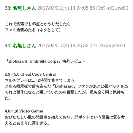
38:
名無しさん
2017/03/01(水) 14:24:05.85 ID:K+dOUrw80
これで洒落でも43点とかやりだしたら
ファミ通褒めたる（ネタとして）
44:
名無しさん
2017/03/01(水) 14:26:32.02 ID:rkJVjmVs0
『Biohazard: Umbrella Corps』海外レビュー
2.9／5.0 Cheat Code Central
マルチプレーは1、2時間で飽きてしまう
とある掲示板で落ち込んだ『Biohazard』ファンがあと15回パッチを当
てれば傑作になると嘆いていたのを目撃したが、私も全く同じ気持ち
だ。
4.0／10 Video Gamer
おびただしい数の問題点を抱えており、25ポンドという価格は質を考
えるとあまりに高すぎる。