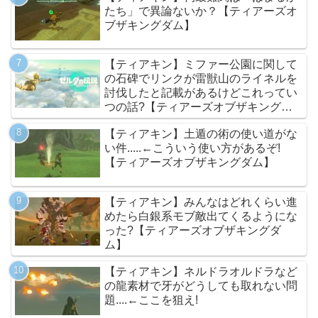
たち」で異論ないか？【ティアーズオ
ブザキングダム】
【ティアキン】ミファー公園に関して
の石碑でリンクが雷獣山のライネルを
討伐したと記載があるけどこれってい
つの話?【ティアーズオブザキングダ
ム】
【ティアキン】土遁の術の使い道がな
い件.....←こういう使い方があるぞ!
【ティアーズオブザキングダム】
【ティアキン】みんなはどれくらい進
めたら白銀系モブ敵出てくるようにな
った?【ティアーズオブザキングダ
ム】
【ティアキン】ネルドラオルドラなど
の龍素材で牙がどうしても取れない問
題....←ここを狙え!