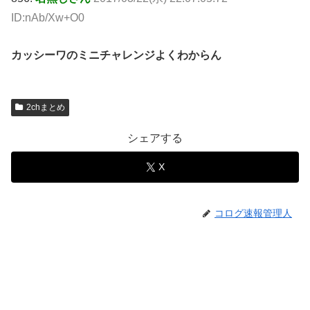
ID:nAb/Xw+O0
カッシーワのミニチャレンジよくわからん
2chまとめ
シェアする
X
コログ速報管理人