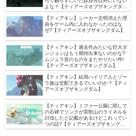
らく触らずにいた奴自分以外にいない
よな？【ティアーズオブザキングダ
ム】
【ティアキン】シーカー文明消えた理
由をゲーム内に入れなかったのはな
ぜ?【ティアーズオブザキングダム】
【ティアキン】過去作みたいな巨大ダ
ンジョンはもう期待出来ないのかな?
ムジュラ並のものをまたやりたい件!
【ティアーズオブザキングダム】
【ティアキン】結局ハイリア人とゾー
ラ族は交配できるでいいのか？【ティ
アーズオブザキングダム】
【ティアキン】ミファー公園に関して
の石碑でリンクが雷獣山のライネルを
討伐したと記載があるけどこれってい
つの話?【ティアーズオブザキングダ
ム】