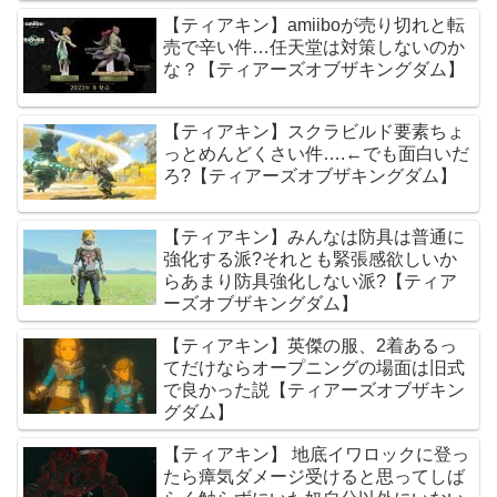
【ティアキン】amiiboが売り切れと転
売で辛い件…任天堂は対策しないのか
な？【ティアーズオブザキングダム】
【ティアキン】スクラビルド要素ちょ
っとめんどくさい件….←でも面白いだ
ろ?【ティアーズオブザキングダム】
【ティアキン】みんなは防具は普通に
強化する派?それとも緊張感欲しいか
らあまり防具強化しない派?【ティア
ーズオブザキングダム】
【ティアキン】英傑の服、2着あるっ
てだけならオープニングの場面は旧式
で良かった説【ティアーズオブザキン
グダム】
【ティアキン】 地底イワロックに登っ
たら瘴気ダメージ受けると思ってしば