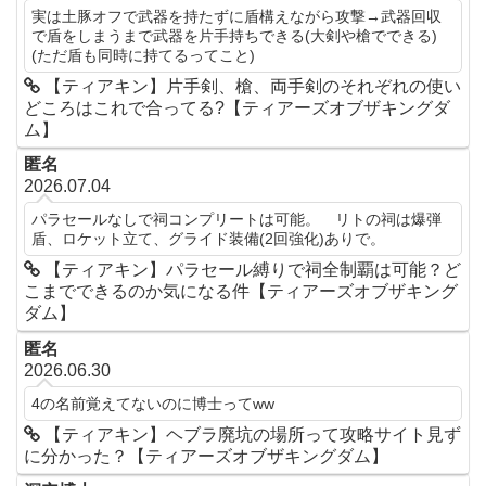
実は土豚オフで武器を持たずに盾構えながら攻撃→武器回収
で盾をしまうまで武器を片手持ちできる(大剣や槍でできる)
(ただ盾も同時に持てるってこと)
【ティアキン】片手剣、槍、両手剣のそれぞれの使い
どころはこれで合ってる?【ティアーズオブザキングダ
ム】
匿名
2026.07.04
パラセールなしで祠コンプリートは可能。 リトの祠は爆弾
盾、ロケット立て、グライド装備(2回強化)ありで。
【ティアキン】パラセール縛りで祠全制覇は可能？ど
こまでできるのか気になる件【ティアーズオブザキング
ダム】
匿名
2026.06.30
4の名前覚えてないのに博士ってww
【ティアキン】ヘブラ廃坑の場所って攻略サイト見ず
に分かった？【ティアーズオブザキングダム】