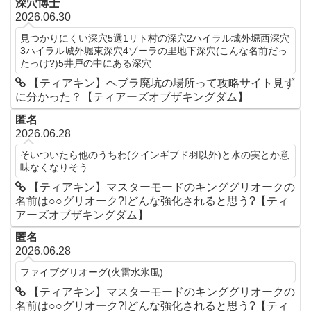
深穴博士
2026.06.30
見つかりにくい深穴5選1リト村の深穴2ハイラル城外堀西深穴
3ハイラル城外堀東深穴4ゾーラの里地下深穴(こんな名前だっ
たっけ?)5井戸の中にある深穴
【ティアキン】ヘブラ廃坑の場所って攻略サイト見ず
に分かった？【ティアーズオブザキングダム】
匿名
2026.06.28
そいついたら他のうちわ(クインギブド羽以外)と水の実とか意
味なくなりそう
【ティアキン】マスターモードのキンググリオークの
名前は○○グリオーク?!どんな強化されると思う?【ティ
アーズオブザキングダム】
匿名
2026.06.28
ファイブグリオーグ(火雷水氷風)
【ティアキン】マスターモードのキンググリオークの
名前は○○グリオーク?!どんな強化されると思う?【ティ