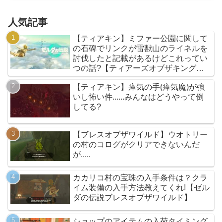
人気記事
【ティアキン】ミファー公園に関して
の石碑でリンクが雷獣山のライネルを
討伐したと記載があるけどこれってい
つの話?【ティアーズオブザキングダ
ム】
【ティアキン】瘴気の手(瘴気魔)が強
いし怖い件......みんなはどうやって倒
してる?
【ブレスオブザワイルド】ウオトリー
の村のコログがクリアできないんだ
が.....
カカリコ村の宝珠の入手条件は？クラ
イム装備の入手方法教えてくれ!【ゼル
ダの伝説ブレスオブザワイルド】
ショップのアイテムの入荷タイミング