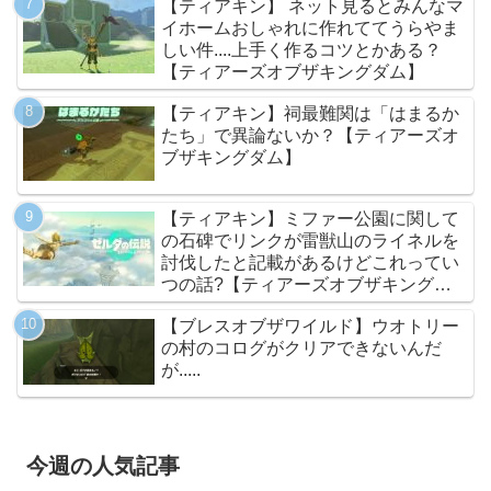
【ティアキン】 ネット見るとみんなマ
イホームおしゃれに作れててうらやま
しい件....上手く作るコツとかある？
【ティアーズオブザキングダム】
【ティアキン】祠最難関は「はまるか
たち」で異論ないか？【ティアーズオ
ブザキングダム】
【ティアキン】ミファー公園に関して
の石碑でリンクが雷獣山のライネルを
討伐したと記載があるけどこれってい
つの話?【ティアーズオブザキングダ
ム】
【ブレスオブザワイルド】ウオトリー
の村のコログがクリアできないんだ
が.....
今週の人気記事