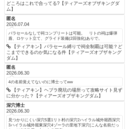
どころはこれで合ってる?【ティアーズオブザキングダ
ム】
匿名
2026.07.04
パラセールなしで祠コンプリートは可能。 リトの祠は爆弾
盾、ロケット立て、グライド装備(2回強化)ありで。
【ティアキン】パラセール縛りで祠全制覇は可能？ど
こまでできるのか気になる件【ティアーズオブザキング
ダム】
匿名
2026.06.30
4の名前覚えてないのに博士ってww
【ティアキン】ヘブラ廃坑の場所って攻略サイト見ず
に分かった？【ティアーズオブザキングダム】
深穴博士
2026.06.30
見つかりにくい深穴5選1リト村の深穴2ハイラル城外堀西深穴
3ハイラル城外堀東深穴4ゾーラの里地下深穴(こんな名前だっ