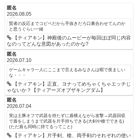
匿名
2026.08.05
賢者の反応までコピペだから手抜きだろ口裏合わせてんのか
と思うぐらい一緒
【ティアキン】神殿後のムービーが毎回ほぼ同じ内容
なのってどんな意図があったのかな?
匿名
2026.07.10
ゲームキャラ一人にここまで言えるみなさんは暇で羨ましい
な・・・
【ティアキン】正直、ヨナってめちゃくちゃエッチじ
ゃないか？【ティアーズオブザキングダム】
匿名
2026.07.04
実は土豚オフで武器を持たずに盾構えながら攻撃→武器回収
で盾をしまうまで武器を片手持ちできる(大剣や槍でできる)
(ただ盾も同時に持てるってこと)
【ティアキン】片手剣、槍、両手剣のそれぞれの使い