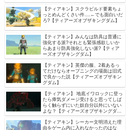
【ティアキン】スクラビルド要素ちょ
っとめんどくさい件….←でも面白いだ
ろ?【ティアーズオブザキングダム】
【ティアキン】みんなは防具は普通に
強化する派?それとも緊張感欲しいか
らあまり防具強化しない派?【ティア
ーズオブザキングダム】
【ティアキン】英傑の服、2着あるっ
てだけならオープニングの場面は旧式
で良かった説【ティアーズオブザキン
グダム】
【ティアキン】 地底イワロックに登っ
たら瘴気ダメージ受けると思ってしば
らく触らずにいた奴自分以外にいない
よな？【ティアーズオブザキングダ
ム】
【ティアキン】シーカー文明消えた理
由をゲーム内に入れなかったのはな