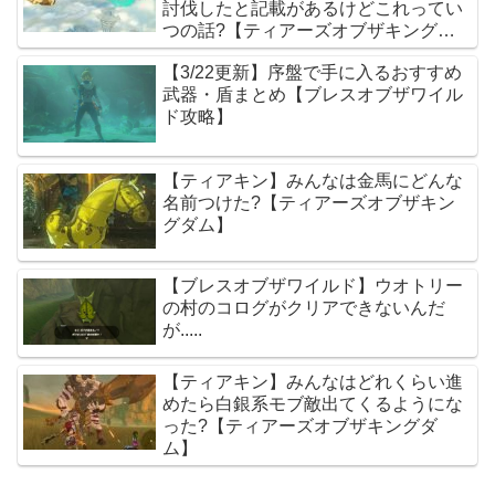
討伐したと記載があるけどこれってい
つの話?【ティアーズオブザキングダ
ム】
【3/22更新】序盤で手に入るおすすめ
武器・盾まとめ【ブレスオブザワイル
ド攻略】
【ティアキン】みんなは金馬にどんな
名前つけた?【ティアーズオブザキン
グダム】
【ブレスオブザワイルド】ウオトリー
の村のコログがクリアできないんだ
が.....
【ティアキン】みんなはどれくらい進
めたら白銀系モブ敵出てくるようにな
った?【ティアーズオブザキングダ
ム】