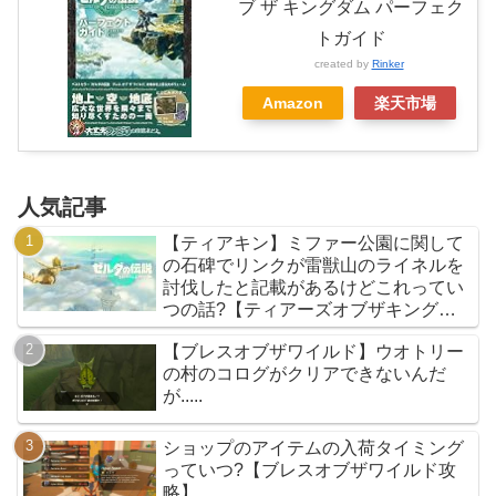
ブ ザ キングダム パーフェク
トガイド
created by
Rinker
Amazon
楽天市場
人気記事
【ティアキン】ミファー公園に関して
の石碑でリンクが雷獣山のライネルを
討伐したと記載があるけどこれってい
つの話?【ティアーズオブザキングダ
ム】
【ブレスオブザワイルド】ウオトリー
の村のコログがクリアできないんだ
が.....
ショップのアイテムの入荷タイミング
っていつ?【ブレスオブザワイルド攻
略】