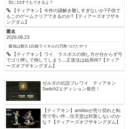
別に10才でもできるよ？
【ティアキン】今作の謎解き難しすぎないか?子供で
もこのゲームクリアできるのか?【ティアーズオブザキ
ングダム】
匿名
2026.06.23
最強は耐久1白銀ライネルの刃角つけたやつ
【ティアキン】ワイ、ラスボスの倒し方が分からず弓
でゴリ押しで倒してしまう....正攻法は結局何?【ティア
ーズオブザキングダム】
ゼルダの伝説ブレワイ ティアキン
Switch2エディション発売！
【ティアキン】amiiboが売り切れと転
売で辛い件…任天堂は対策しないのか
な？【ティアーズオブザキングダム】