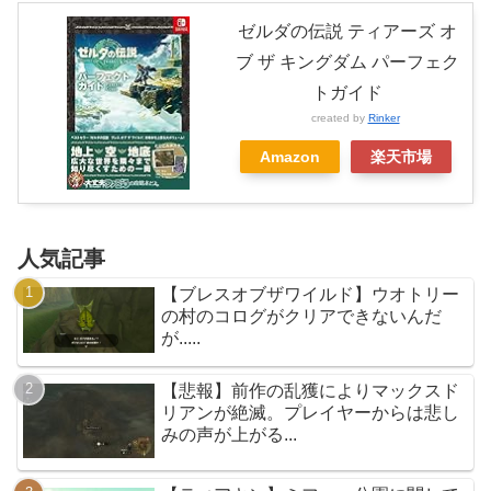
ゼルダの伝説 ティアーズ オ
ブ ザ キングダム パーフェク
トガイド
created by
Rinker
Amazon
楽天市場
人気記事
【ブレスオブザワイルド】ウオトリー
の村のコログがクリアできないんだ
が.....
【悲報】前作の乱獲によりマックスド
リアンが絶滅。プレイヤーからは悲し
みの声が上がる...