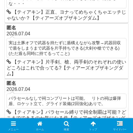
な・・・
【ティアキン】正直、ヨナってめちゃくちゃエッチじ
ゃないか？【ティアーズオブザキングダム】
匿名
2026.07.04
実は土豚オフで武器を持たずに盾構えながら攻撃→武器回収
で盾をしまうまで武器を片手持ちできる(大剣や槍でできる)
(ただ盾も同時に持てるってこと)
【ティアキン】片手剣、槍、両手剣のそれぞれの使い
どころはこれで合ってる?【ティアーズオブザキングダ
ム】
匿名
2026.07.04
パラセールなしで祠コンプリートは可能。 リトの祠は爆弾
盾、ロケット立て、グライド装備(2回強化)ありで。
【ティアキン】パラセール縛りで祠全制覇は可能？ど
こまでできるのか気になる件【ティアーズオブザキング
ダム】
メニュー
ホーム
検索
トップ
サイドバー