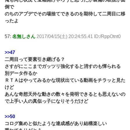
倒で
のちのアプデでその場捨てできるのを期待して二周目に移
ったよ
57:
名無しさん
2017/04/15(土) 20:24:55.41 ID:/RppOtnt0
>>47
二周目って要素引き継げる？
さすがにここまでガッツリ強化すると消すのも憚られる
別データ作るか
ＲＴＡはやってみるかな現状出ている動画をチラッと見た
けど
あんな奇想天外な動きの数々を発明できるとも思えないの
で上手い人の真似っ子になりそうだけど
>>50
コログ集めと似たような達成感があり結構楽しい