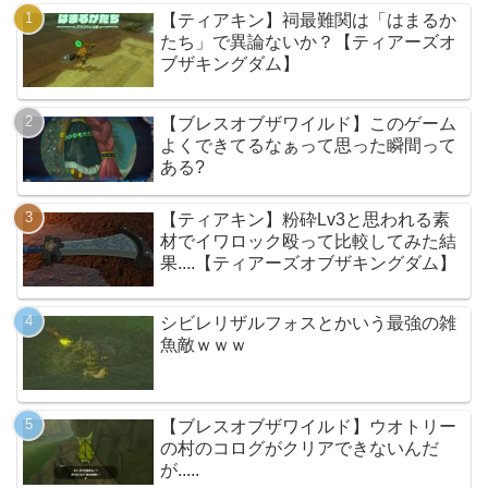
【ティアキン】祠最難関は「はまるか
たち」で異論ないか？【ティアーズオ
ブザキングダム】
【ブレスオブザワイルド】このゲーム
よくできてるなぁって思った瞬間って
ある?
【ティアキン】粉砕Lv3と思われる素
材でイワロック殴って比較してみた結
果....【ティアーズオブザキングダム】
シビレリザルフォスとかいう最強の雑
魚敵ｗｗｗ
【ブレスオブザワイルド】ウオトリー
の村のコログがクリアできないんだ
が.....