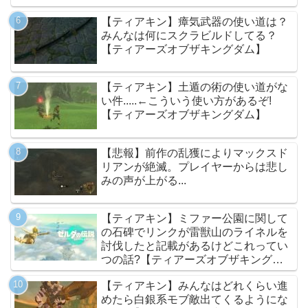
【ティアキン】瘴気武器の使い道は？
みんなは何にスクラビルドしてる？
【ティアーズオブザキングダム】
【ティアキン】土遁の術の使い道がな
い件.....←こういう使い方があるぞ!
【ティアーズオブザキングダム】
【悲報】前作の乱獲によりマックスド
リアンが絶滅。プレイヤーからは悲し
みの声が上がる...
【ティアキン】ミファー公園に関して
の石碑でリンクが雷獣山のライネルを
討伐したと記載があるけどこれってい
つの話?【ティアーズオブザキングダ
ム】
【ティアキン】みんなはどれくらい進
めたら白銀系モブ敵出てくるようにな